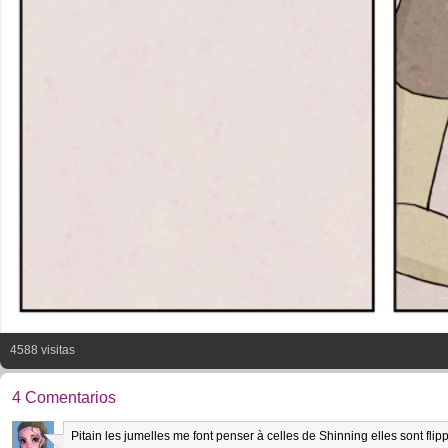
4588 visitas
4 Comentarios
Pitain les jumelles me font penser à celles de Shinning elles sont fli