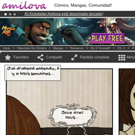
Cómics, Mangas, Comunidad!
¡
El Kickstarter Amilova está desormado lanzado
!.
¡Conviertete en Premium por
3.95 euros
al mes!
Hazte Premium ya
¡Ya tenemos 100000
miembros
y 1000
Cómics y Mangas!
.
Inicio
>
Directorio De Cómics
>
Manga
>
Romance
>
Do It Yourself!
>
Ch. 1
>
P.
Favoritos
Compartir
Pantalla completa
Mini
J'ai d'abord entendu, il
y a trois semaines...
Joue avec
nous...