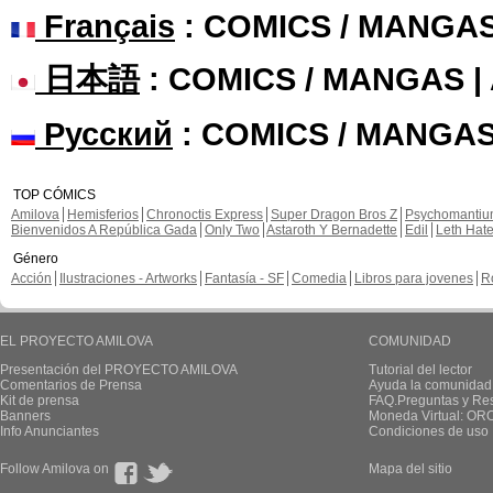
Français
: COMICS / MANGA
日本語
: COMICS / MANGAS 
Русский
: COMICS / MANGAS
TOP CÓMICS
Amilova
Hemisferios
Chronoctis Express
Super Dragon Bros Z
Psychomanti
Bienvenidos A República Gada
Only Two
Astaroth Y Bernadette
Edil
Leth Hat
Género
Acción
Ilustraciones - Artworks
Fantasía - SF
Comedia
Libros para jovenes
R
EL PROYECTO AMILOVA
COMUNIDAD
Presentación del PROYECTO AMILOVA
Tutorial del lector
Comentarios de Prensa
Ayuda la comunidad
Kit de prensa
FAQ.Preguntas y Re
Banners
Moneda Virtual: OR
Info Anunciantes
Condiciones de uso
Follow Amilova on
Mapa del sitio