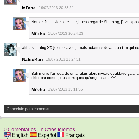
3
Mi'cha
19/07/2013 20:23:21
Non en fait je viens de tilter, Lucas regarde Shinning, j'avais pa
3
Mi'cha
19/07/2013 20:24:23
ahha shinning XD je crois avoir jamais autant ris devant un film qui n
20
NatsuKan
19/07/2013 21:24:11
Bah moi je l'ai regardé en anglais alors niveau doublage ça all
chier par contre, plus comiques qu'angoissants ^^"
3
Mi'cha
19/07/2013 23:11:55
Conéctate para comentar
0 Comentarios En Otros Idiomas.
English
Español
Français