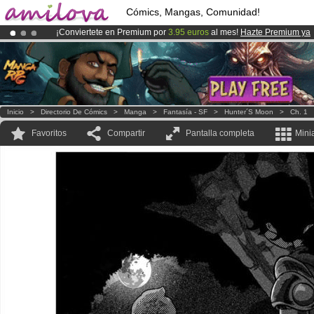
Cómics, Mangas, Comunidad!
¡Conviertete en Premium por
3.95 euros
al mes!
Hazte Premium ya
¡
El Kickstarter Amilova está desormado lanzado
!.
¡Ya tenemos 100000
miembros
y 1000
Cómics y Mangas!
.
Inicio
>
Directorio De Cómics
>
Manga
>
Fantasía - SF
>
Hunter´s Moon
>
Ch. 1
Favoritos
Compartir
Pantalla completa
Mini