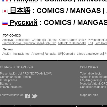
日本語
: COMICS / MANGAS 
Русский
: COMICS / MANGAS
TOP CÓMICS
Amilova
Hemisferios
Chronoctis Express
Super Dragon Bros Z
Psychomanti
Bienvenidos A República Gada
Only Two
Astaroth Y Bernadette
Edil
Leth Hat
Género
Acción
Ilustraciones - Artworks
Fantasía - SF
Comedia
Libros para jovenes
R
EL PROYECTO AMILOVA
COMUNIDAD
Presentación del PROYECTO AMILOVA
Tutorial del lector
Comentarios de Prensa
Ayuda la comunidad
Kit de prensa
FAQ.Preguntas y Re
Banners
Moneda Virtual: OR
Info Anunciantes
Condiciones de uso
Follow Amilova on
Mapa del sitio