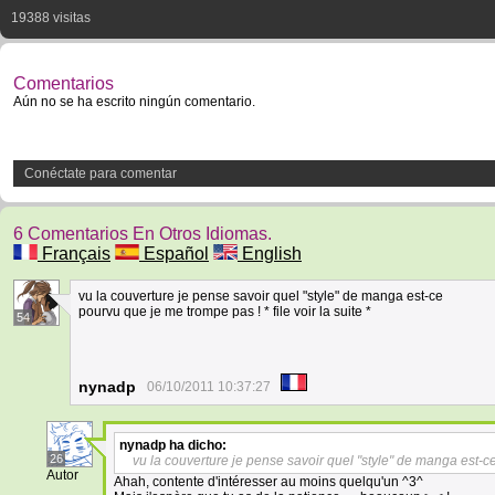
19388 visitas
Comentarios
Aún no se ha escrito ningún comentario.
Conéctate para comentar
6 Comentarios En Otros Idiomas.
Français
Español
English
vu la couverture je pense savoir quel "style" de manga est-ce
pourvu que je me trompe pas ! * file voir la suite *
54
nynadp
06/10/2011 10:37:27
nynadp
ha dicho:
26
vu la couverture je pense savoir quel "style" de manga est-cep
Autor
Ahah, contente d'intéresser au moins quelqu'un ^3^