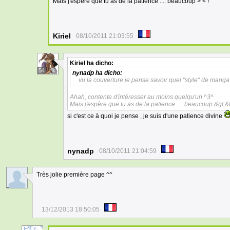
Mais j'espère que tu as de la patience .... beaucoup > < !
Kiriel
08/10/2011 21:03:55
Kiriel
ha dicho:
54
nynadp
ha dicho:
vu la couverture je pense savoir quel "style" de manga e
Ahah, contente d'intéresser au moins quelqu'un ^3^
Mais j'espère que tu as de la patience .... beaucoup &gt;&lt
si c'est ce à quoi je pense , je suis d'une patience divine
nynadp
08/10/2011 21:04:59
Très jolie première page ^^
13/12/2013 18:50:05