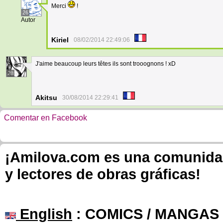
Merci
!
26
Autor
Kiriel
08/02/2014 22:49:06
J'aime beaucoup leurs têtes ils sont trooognons ! xD
28
Akitsu
30/08/2014 22:29:41
Comentar en Facebook
¡Amilova.com es una comunidad 
y lectores de obras gráficas!
English
: COMICS / MANGAS