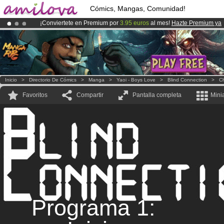
Cómics, Mangas, Comunidad!
¡Conviertete en Premium por
3.95 euros
al mes!
Hazte Premium ya
¡
El Kickstarter Amilova está desormado lanzado
!.
¡Ya tenemos 100000
miembros
y 1000
Cómics y Mangas!
.
Inicio
>
Directorio De Cómics
>
Manga
>
Yaoi - Boys Love
>
Blind Connection
>
Ch
Favoritos
Compartir
Pantalla completa
Mini
Programa 1: