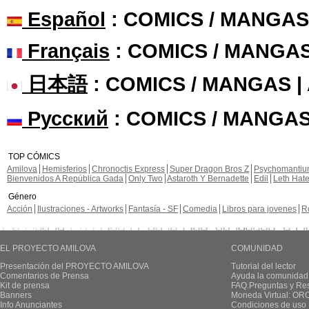
Español
: COMICS / MANGAS
Français
: COMICS / MANGA
日本語
: COMICS / MANGAS 
Русский
: COMICS / MANGAS
TOP CÓMICS
Amilova
Hemisferios
Chronoctis Express
Super Dragon Bros Z
Psychomanti
Bienvenidos A República Gada
Only Two
Astaroth Y Bernadette
Edil
Leth Hat
Género
Acción
Ilustraciones - Artworks
Fantasía - SF
Comedia
Libros para jovenes
R
EL PROYECTO AMILOVA
COMUNIDAD
Presentación del PROYECTO AMILOVA
Tutorial del lector
Comentarios de Prensa
Ayuda la comunidad
Kit de prensa
FAQ.Preguntas y Re
Banners
Moneda Virtual: OR
Info Anunciantes
Condiciones de uso