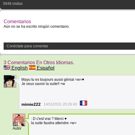
5848 visitas
Comentarios
Aún no se ha escrito ningún comentario.
Conéctate para comentar
3 Comentarios En Otros Idiomas.
English
Español
Mayu tu es toujours aussi génial =w=♥
Je veux savoir la suite!! >w
1
mimie222
14/11/2011 20:26:40
: D c'est vrai ? Merci ♥
la suite faudra attendre =w=
16
Autor