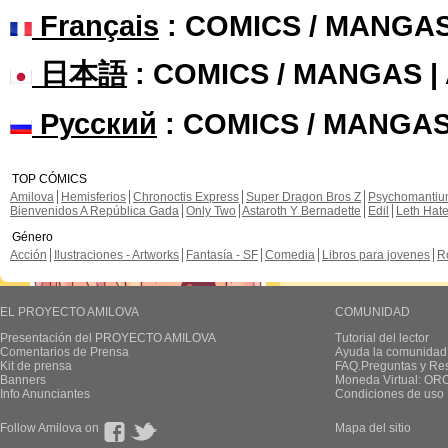
Français
: COMICS / MANGA
日本語
: COMICS / MANGAS 
Русский
: COMICS / MANGAS
TOP CÓMICS
Amilova
Hemisferios
Chronoctis Express
Super Dragon Bros Z
Psychomanti
Bienvenidos A República Gada
Only Two
Astaroth Y Bernadette
Edil
Leth Hat
Género
Acción
Ilustraciones - Artworks
Fantasía - SF
Comedia
Libros para jovenes
R
EL PROYECTO AMILOVA
COMUNIDAD
Presentación del PROYECTO AMILOVA
Tutorial del lector
Comentarios de Prensa
Ayuda la comunidad
Kit de prensa
FAQ.Preguntas y Re
Banners
Moneda Virtual: OR
Info Anunciantes
Condiciones de uso
Follow Amilova on
Mapa del sitio