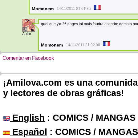
Momonem
14/11/2011 21:01:35
quoi que y'a 25 pages lol mais faudra attendre demain pour
16
Autor
Momonem
14/11/2011 21:02:08
Comentar en Facebook
¡Amilova.com es una comunidad 
y lectores de obras gráficas!
English
: COMICS / MANGAS
Español
: COMICS / MANGAS