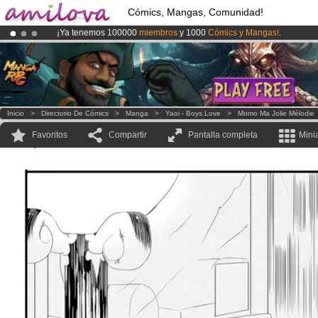
Cómics, Mangas, Comunidad!
¡Ya tenemos 100000
miembros
y 1000
Cómics y Mangas!
.
¡Conviertete en Premium por
3.95 euros
al mes!
Hazte Premium ya
¡
El Kickstarter Amilova está desormado lanzado
!.
Inicio
>
Directorio De Cómics
>
Manga
>
Yaoi - Boys Love
>
Momo Ma Jolie Mélodie
Favoritos
Compartir
Pantalla completa
Mini