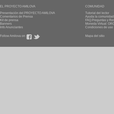
EL PROYECTO AMILOVA
COMUNIDAD
Presentación del PROYECTO AMILOVA
Tutorial del lector
Comentarios de Prensa
Ayuda la comunidad
Kit de prensa
FAQ.Preguntas y Re
Banners
Moneda Virtual: OR
Info Anunciantes
Condiciones de uso
Follow Amilova on
Mapa del sitio