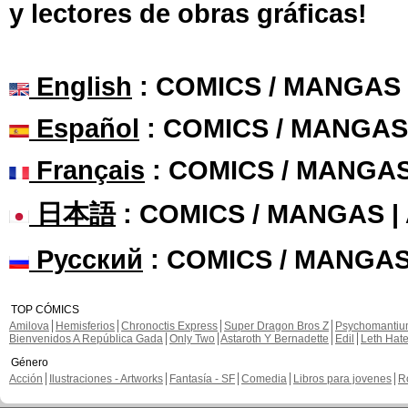
y lectores de obras gráficas!
English
: COMICS / MANGAS
Español
: COMICS / MANGAS
Français
: COMICS / MANGA
日本語
: COMICS / MANGAS 
Русский
: COMICS / MANGAS
TOP CÓMICS
Amilova
Hemisferios
Chronoctis Express
Super Dragon Bros Z
Psychomanti
Bienvenidos A República Gada
Only Two
Astaroth Y Bernadette
Edil
Leth Hat
Género
Acción
Ilustraciones - Artworks
Fantasía - SF
Comedia
Libros para jovenes
R