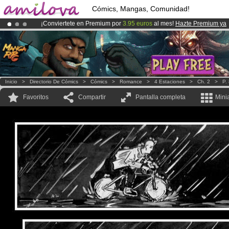
Cómics, Mangas, Comunidad!
¡Conviertete en Premium por
3.95 euros
al mes!
Hazte Premium ya
¡Ya tenemos 100000
miembros
y 1000
Cómics y Mangas!
.
¡
El Kickstarter Amilova está desormado lanzado
!.
Inicio
>
Directorio De Cómics
>
Cómics
>
Romance
>
4 Estaciones
>
Ch. 2
>
P.
Favoritos
Compartir
Pantalla completa
Mini