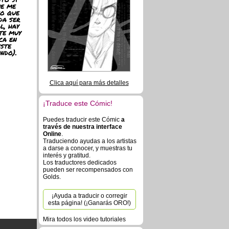
e me
o que
da ser
l, hay
te muy
ca en
este
ndo).
Clica aquí para más detalles
¡Traduce este Cómic!
Puedes traducir este Cómic
a
través de nuestra interface
Online
.
Traduciendo ayudas a los artistas
a darse a conocer, y muestras tu
interés y gratitud.
Los traductores dedicados
pueden ser recompensados con
Golds.
¡Ayuda a traducir o corregir
esta página! (¡Ganarás ORO!)
Mira todos los video tutoriales