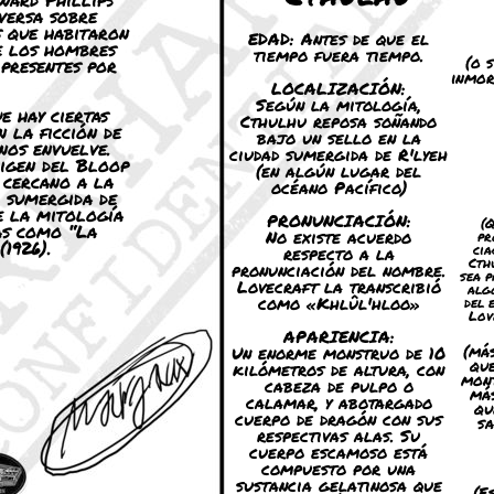
versa sobre
s que habitaron
EDAD: Antes de que el
e los hombres
tiempo fuera tiempo.
(o s
 presentes por
inmor
LOCALIZACIÓN:
Según la mitología,
e hay ciertas
Cthulhu reposa soñando
n la ficción de
bajo un sello en la
nos envuelve.
ciudad sumergida de R'lyeh
rigen del Bloop
(en algún lugar del
e cercano a la
océano Pacífico)
d sumergida de
e la mitología
PRONUNCIACIÓN:
(
as como “La
No existe acuerdo
pr
1926).
cia
respecto a la
Cth
pronunciación del nombre.
sea p
Lovecraft la transcribió
alg
como «Khlûl'hloo»
del 
Lov
APARIENCIA:
Un enorme monstruo de 10
(má
qu
kilómetros de altura, con
mon
cabeza de pulpo o
má
calamar, y abotargado
qu
cuerpo de dragón con sus
sa
respectivas alas. Su
cuerpo escamoso está
compuesto por una
sustancia gelatinosa que
(E