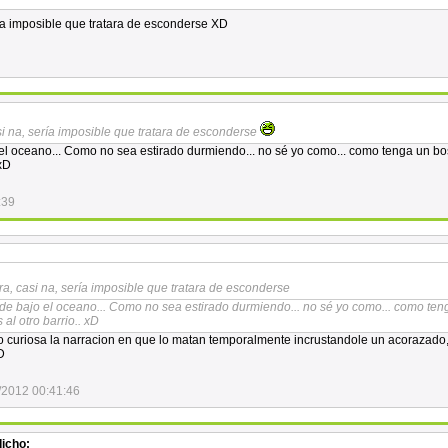
ría imposible que tratara de esconderse XD
si na, sería imposible que tratara de esconderse
el oceano... Como no sea estirado durmiendo... no sé yo como... como tenga un bos
 xD
:39
ra, casi na, sería imposible que tratara de esconderse
de bajo el oceano... Como no sea estirado durmiendo... no sé yo como... como ten
al otro barrio.. xD
 curiosa la narracion en que lo matan temporalmente incrustandole un acorazado
D
/2012 00:41:46
icho: