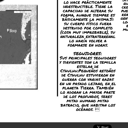
lo hace prácticamente
qu
indestructible. Tiene la
cre
capacidad de alterar su
pue
forma, aunque siempre es
rea
gen
básicamente la misma.Si
lo
su cuerpo físico fuera
destruido por completo
mu
(cosa muy improbable), su
naturaleza extraterrenal
lo haría volver a
formarse en horas.
SEGUIDORES:
Sus principales seguidores
y sirvientes son la semilla
estelar de
Cthulhu.Pequeños retoños
de Cthulhu estuvieron en
guerra con varias razas
en un pasado lejano, en el
planeta Tierra. También
lo adoran la mayor parte
de los profundos, seres
mitad humano mitad
batracio, que habitan los
océanos. 