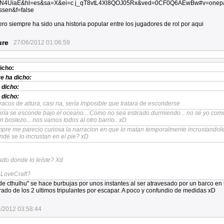
4UiaE&hl=es&sa=X&ei=c j_qT8vtL4Xl8QOJ05Rx&ved=0CF0Q6AEwBw#v=onep
sen&f=false
ero siempre ha sido una historia popular entre los jugadores de rol por aqui
ure
27/06/2012 01:06:59
icho:
re
ha dicho:
 dicho:
 dicho:
racos de altura, casi na, sería imposible que tratara de esconderse
ría se esconde bajo el oceano... Como no sea estirado durmiendo... no sé yo como
 bostezo... nos vamos todos al otro barrio.. xD
mpre me parecio curiosa la narracion en que lo matan temporalmente incrustandol
de se lo incrustan en el pie? xD
ado donde lo leíste? Xd
 LoveCraft?
e cthulhu" se hace burbujas por unos instantes al ser atravesado por un barco en
ado de los 2 ultimos tripulantes por escapar. A poco y confundio de medidas xD
/2012 03:58:44