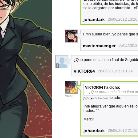
de la biblia, de los budistas, de 
se lo cargaron por alarmista... 
johandark
26/06/2012 13:26
Hmn suena bien, yo pense que se
6
masterracenger
05/11/2012
¿Que pone en la línea final de Seguid
1
VIKTOR64
26/06/2012 21:01:24
VIKTOR64
ha dicho:
34
¿Que pone en la línea final 
Autor
jeje ya esta cambiado.
¡Me alegra ver que alguien se l
nadie.. ^^
Merci!
johandark
26/06/2012 21:10