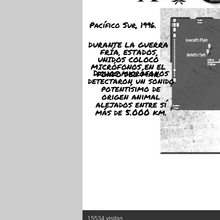
Pacífico Sur, 1996.
DURANTE LA GUERRA
FRÍA, ESTADOS
UNIDOS COLOCÓ
MICRÓFONOS EN EL
Dichos micrófonos
FONDO DEL MAR.
detectaron un sonido
potentísimo de
origen animal
alejados entre sí
más de 5.000 km.
15534 visitas