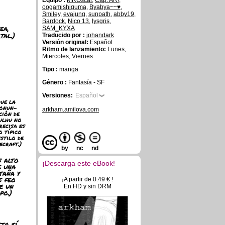
Equipo :
MROscar
,
Cap. AR!
,
oogamishiguma
,
Byabya~~♥
,
Smiley
,
evajung
,
sunpath
,
abby19
,
Bardock
,
Nico 13
,
lysgris
,
ea,
SAM_KYXA
tal.)
Traducido por :
johandark
Versión original:
Español
Ritmo de lanzamiento:
Lunes,
Miercoles, Viernes
Tipo :
manga
Género :
Fantasía - SF
Versiones:
Español
Que la
onun-
arkham.amilova.com
ción de
ulhu no
recisa es
o típico
estilo de
ecraft.)
by
nc
nd
s alto
¡Descarga este eBook!
e una
taña y
s feo
¡A partir de 0.49 € !
e un
En HD y sin DRM
po.)
sto sí