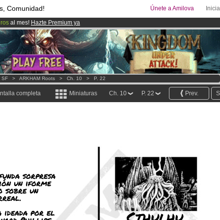
s, Comunidad!
Únete a Amilova
Inici
uros
al mes!
Hazte Premium ya
00
Cómics y Mangas!
.
ado lanzado
!.
- SF
>
ARKHAM Roots
>
Ch. 10
>
P. 22
ntalla completa
Miniaturas
Ch. 10
P. 22
Prev.
S
funda sorpresa
ción un iforme
co sobre un
rreal.
a ideada por el
Cthulhu
ward Phillips