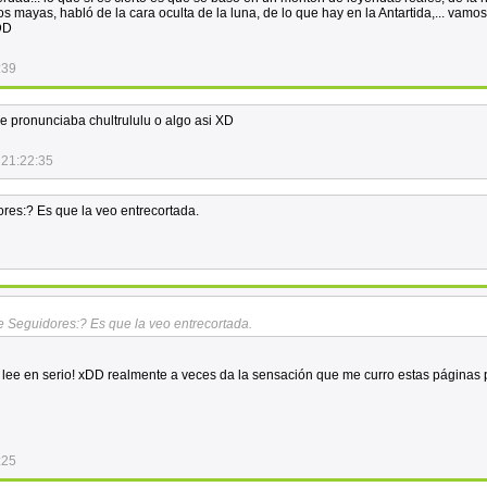
los mayas, habló de la cara oculta de la luna, de lo que hay en la Antartida,... vamos
xDD
:39
 pronunciaba chultrululu o algo asi XD
 21:22:35
ores:? Es que la veo entrecortada.
de Seguidores:? Es que la veo entrecortada.
o lee en serio! xDD realmente a veces da la sensación que me curro estas páginas 
:25