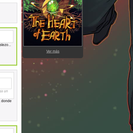
tezo...
Ver más
ga un
, donde