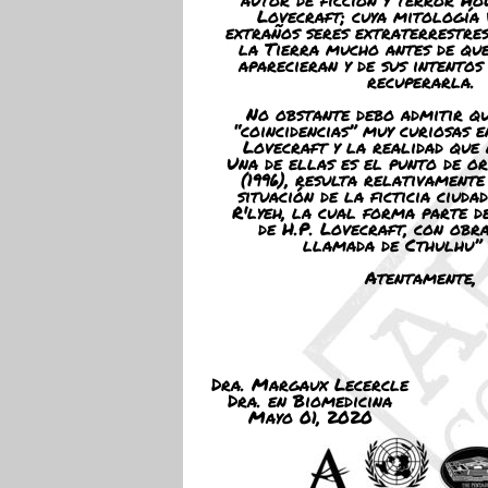
Lovecraft; cuya mitología 
extraños seres extraterrestre
la Tierra mucho antes de qu
aparecieran y de sus intentos
recuperarla.
No obstante debo admitir qu
“coincidencias” muy curiosas e
Lovecraft y la realidad que 
Una de ellas es el punto de o
(1996), resulta relativament
situación de la ficticia ciuda
R'lyeh, la cual forma parte d
de H.P. Lovecraft, con obr
llamada de Cthulhu” (
Atentamente,
Dra. Margaux Lecercle
Dra. en Biomedicina
Mayo 01, 2020