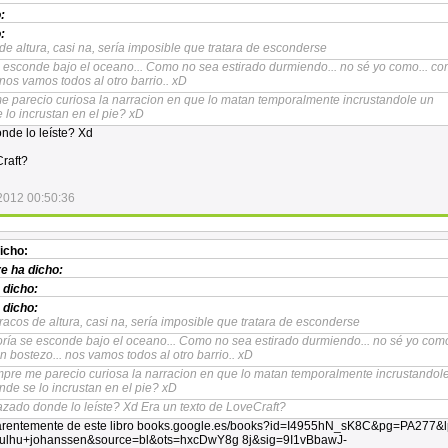
:
:
de altura, casi na, sería imposible que tratara de esconderse
e esconde bajo el oceano... Como no sea estirado durmiendo... no sé yo como... c
nos vamos todos al otro barrio.. xD
e parecio curiosa la narracion en que lo matan temporalmente incrustandole un
lo incrustan en el pie? xD
nde lo leíste? Xd
Craft?
2012 00:50:36
icho:
re
ha dicho:
 dicho:
 dicho:
racos de altura, casi na, sería imposible que tratara de esconderse
ría se esconde bajo el oceano... Como no sea estirado durmiendo... no sé yo como
 bostezo... nos vamos todos al otro barrio.. xD
mpre me parecio curiosa la narracion en que lo matan temporalmente incrustandol
de se lo incrustan en el pie? xD
azado donde lo leíste? Xd Era un texto de LoveCraft?
arentemente de este libro books.google.es/books?id=I4955hN_sK8C&pg=PA277&
ulhu+johanssen&source=bl&ots=hxcDwY8g 8j&sig=9I1vBbawJ-