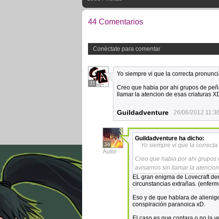
44 Comentarios
Conéctate para comentar
Yo siempre vi que la correcta pronunci
31
Creo que habia por ahi grupos de peña 
llamar la atencion de esas criaturas X
Guildadventure
26/06/2012 11:3
Guildadventure
ha dicho:
34
Yo siempre vi que la correcta
Autor
Creo que habia por ahi grupos d
avisarnos sin llamar la atencio
EL gran enigma de Lovecraft der
circunstancias extrañas. (enferm
Eso y de que hablara de alienige
conspiración paranoica xD.
El caso es que contara o no la ve