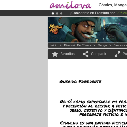
Cómics, Manga
¡Conviertete en Premium por
3.95 e
¡Ya tenemos 100000
miembros
y 10
¡
El Kickstarter Amilova está desorm
Inicio
>
Directorio De Cómics
>
Manga
>
Fantasía 
Favoritos
Compartir
Pa
Querido Presidente
No sé como expresarle mi pro
y decepción al recibir a peti
serio, objetivo y ciéntifi
personaje fictício e i
Cthulhu es una entidad fictici
autor de ficción y terror Ho