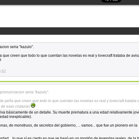
acion seria "kazulo".
que creen que todo lo que cuentan las novelas es real y lovecraft trataba de avis
D
6:52
 pronunciacion seria "kazulo".
e peña que creen que todo lo que cuentan las novelas es real y lovecraft trataba 
n de esas criaturas
iva básicamente de un detalle. Su muerte prematura a una edad relativamente jov
edad inexplicable).
nas, de monstruos, de secretos del gobierno, ... vamos... que fue un pionero en la
rdad... lo que sí es cierto es que se basó en un montón de leyendas reales, de la hi