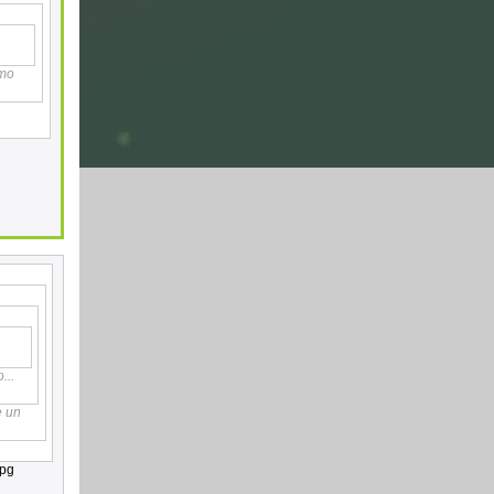
omo
...
e un
lpg