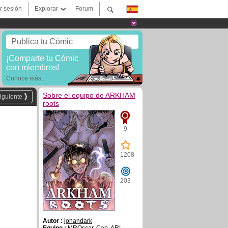
ar sesión
Explorar
Forum
Publica tu Cómic
¡Comparte tu Cómic
con miembros!
Conoce más...
Sobre el equipo de ARKHAM
iguiente
roots
9
1208
203
Autor :
johandark