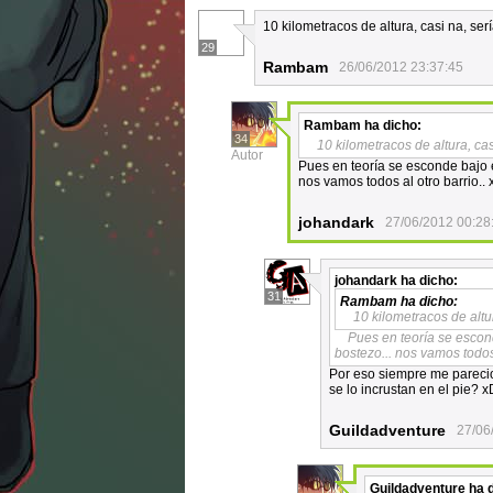
10 kilometracos de altura, casi na, se
29
Rambam
26/06/2012 23:37:45
Rambam
ha dicho:
34
10 kilometracos de altura, ca
Autor
Pues en teoría se esconde bajo 
nos vamos todos al otro barrio..
johandark
27/06/2012 00:28
johandark
ha dicho:
31
Rambam
ha dicho:
10 kilometracos de altu
Pues en teoría se escon
bostezo... nos vamos todos 
Por eso siempre me parecio
se lo incrustan en el pie? x
Guildadventure
27/06
Guildadventure
ha d