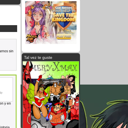
arnos sin
Tal vez te guste
de
en y en
storia,