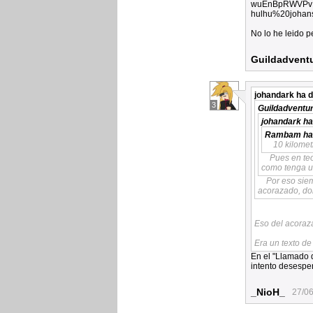
wuEnBpRWVPvN
hulhu%20johans
No lo he leido p
Guildadvent
johandark
ha d
3
Guildadventu
johandark
ha
Rambam
ha
10 kilomet
Pues en teo
como tenga un
Por eso sie
acorazado, don
Eso del acoraz
Era un texto de
En el "Llamado d
intento desesper
_NioH_
27/06