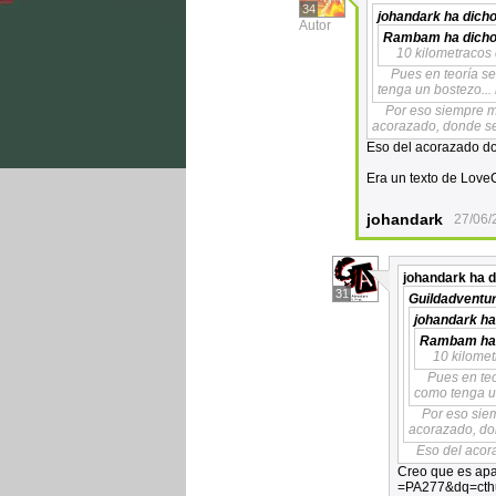
34
johandark
ha dicho
Autor
Rambam
ha dicho
10 kilometracos 
Pues en teoría s
tenga un bostezo... 
Por eso siempre m
acorazado, donde se 
Eso del acorazado do
Era un texto de Love
johandark
27/06/
johandark
ha d
31
Guildadventu
johandark
ha
Rambam
ha
10 kilomet
Pues en teo
como tenga un
Por eso sie
acorazado, don
Eso del acor
Creo que es ap
=PA277&dq=cth