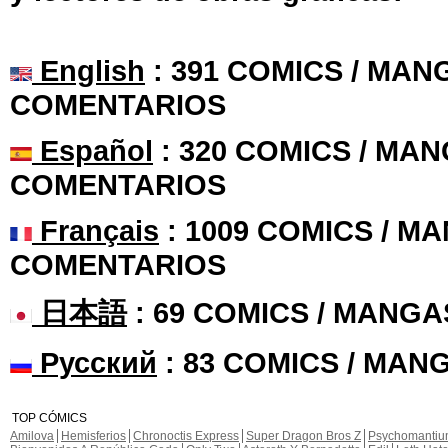
English
: 391 COMICS / MANG
COMENTARIOS
Español
: 320 COMICS / MAN
COMENTARIOS
Français
: 1009 COMICS / MA
COMENTARIOS
日本語
: 69 COMICS / MANGA
Русский
: 83 COMICS / MAN
TOP CÓMICS
Amilova
Hemisferios
Chronoctis Express
Super Dragon Bros Z
Psychomanti