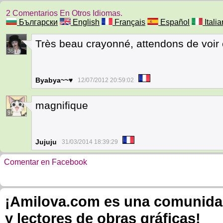
2 Comentarios En Otros Idiomas.
Български
English
Français
Español
Itali
Très beau crayonné, attendons de voir 
36
Byabya~~♥
12/07/2012 20:59:02
magnifique
9
Jujuju
31/03/2014 18:39:29
Comentar en Facebook
¡Amilova.com es una comunidad 
y lectores de obras gráficas!