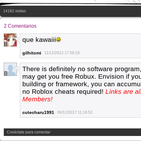
14182 visitas
2 Comentarios
que kawaiii
1
gilhitomi
11/12/2012 17:59:19
There is definitely no software program,
1
may get you free Robux. Envision if yo
building or framework, you can accumul
no Roblox cheats required!
Links are a
Members!
cutecharu1991
06/12/2017 11:18:52
Conéctate para comentar