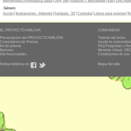
Bienvenidos A República Gada
Only Two
Astaroth Y Bernadette
Edil
Leth Hat
Género
Acción
Ilustraciones - Artworks
Fantasía - SF
Comedia
Libros para jovenes
R
EL PROYECTO AMILOVA
COMUNIDAD
Presentación del PROYECTO AMILOVA
Tutorial del lector
Comentarios de Prensa
Ayuda la comunidad
Kit de prensa
FAQ.Preguntas y Re
Banners
Moneda Virtual: OR
Info Anunciantes
Condiciones de uso
Follow Amilova on
Mapa del sitio