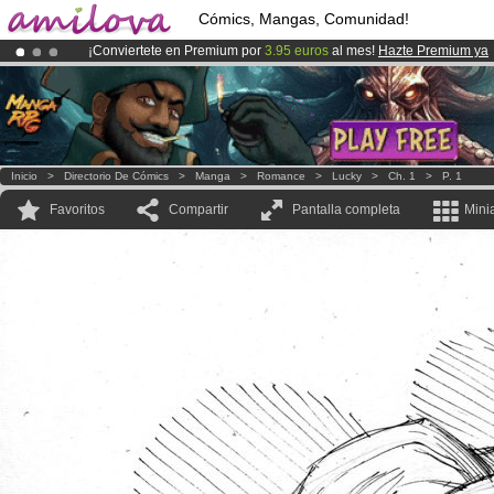
Cómics, Mangas, Comunidad!
¡Conviertete en Premium por
3.95 euros
al mes!
Hazte Premium ya
¡
El Kickstarter Amilova está desormado lanzado
!.
¡Ya tenemos 100000
miembros
y 1000
Cómics y Mangas!
.
Inicio
>
Directorio De Cómics
>
Manga
>
Romance
>
Lucky
>
Ch. 1
>
P. 1
Favoritos
Compartir
Pantalla completa
Mini