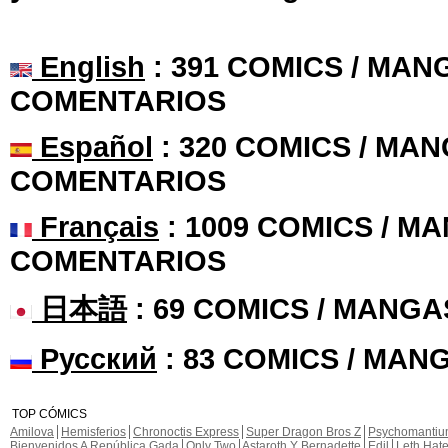
English
: 391 COMICS / MANG
COMENTARIOS
Español
: 320 COMICS / MAN
COMENTARIOS
Français
: 1009 COMICS / MA
COMENTARIOS
日本語
: 69 COMICS / MANGA
Русский
: 83 COMICS / MAN
TOP CÓMICS
Amilova
Hemisferios
Chronoctis Express
Super Dragon Bros Z
Psychomanti
Bienvenidos A República Gada
Only Two
Astaroth Y Bernadette
Edil
Leth Hat