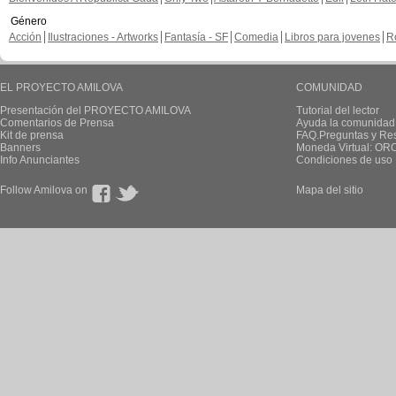
Género
Acción
Ilustraciones - Artworks
Fantasía - SF
Comedia
Libros para jovenes
R
EL PROYECTO AMILOVA
COMUNIDAD
Presentación del PROYECTO AMILOVA
Tutorial del lector
Comentarios de Prensa
Ayuda la comunidad
Kit de prensa
FAQ.Preguntas y Re
Banners
Moneda Virtual: OR
Info Anunciantes
Condiciones de uso
Follow Amilova on
Mapa del sitio