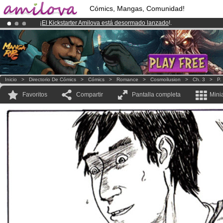
Cómics, Mangas, Comunidad!
¡
El Kickstarter Amilova está desormado lanzado
!.
¡Ya tenemos 100000
miembros
y 1000
Cómics y Mangas!
.
¡Conviertete en Premium por
3.95 euros
al mes!
Hazte Premium ya
Inicio
>
Directorio De Cómics
>
Cómics
>
Romance
>
Cosmoilusion
>
Ch. 3
>
P.
Favoritos
Compartir
Pantalla completa
Mini