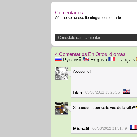
Comentarios
Aún no se ha escrito ningún comentario.
Conéctate para comentar
4 Comentarios En Otros Idiomas.
Русский
English
Français
Awesome!
16
fikiri
05/03/2012 13:25:35
Suuuuuuuuuper cette vue de la ville!!!
22
Michaël
06/03/2012 21:31:49