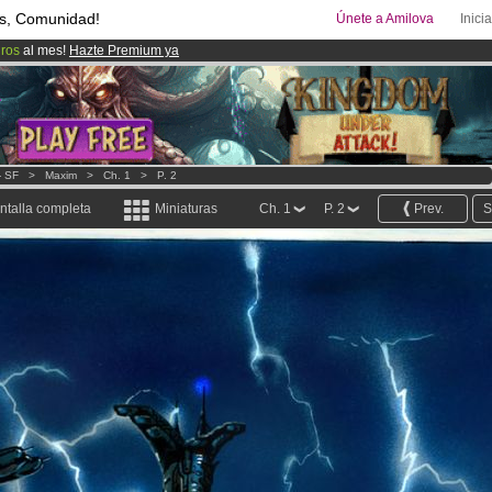
s, Comunidad!
Únete a Amilova
Inici
uros
al mes!
Hazte Premium ya
ado lanzado
!.
08
Cómics y Mangas!
.
- SF
>
Maxim
>
Ch. 1
>
P. 2
ntalla completa
Miniaturas
Ch. 1
P. 2
Prev.
S