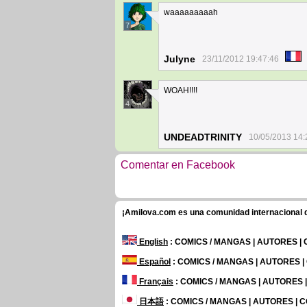
waaaaaaaaah
7
Julyne
23/11/2012 19:47:46
WOAH!!!!
4
UNDEADTRINITY
10/05/2013 14:
Comentar en Facebook
¡Amilova.com es una comunidad internacional de
English
: COMICS / MANGAS | AUTORES |
Español
: COMICS / MANGAS | AUTORES 
Français
: COMICS / MANGAS | AUTORES
日本語
: COMICS / MANGAS | AUTORES |