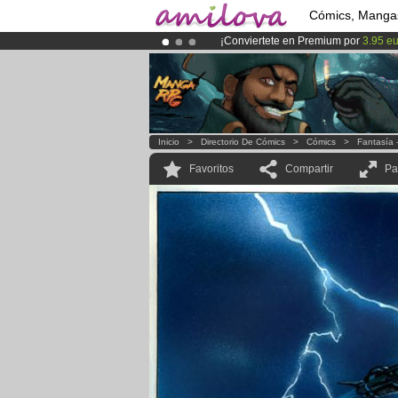
Cómics, Manga
¡Conviertete en Premium por
3.95 e
¡
El Kickstarter Amilova está desorm
¡Ya tenemos 134393
miembros
y 12
Inicio
>
Directorio De Cómics
>
Cómics
>
Fantasía 
Favoritos
Compartir
Pa
.