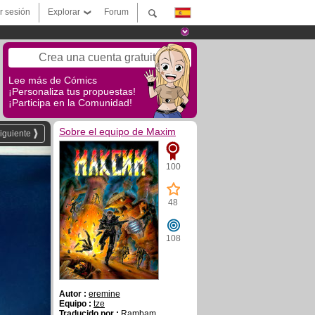
ar sesión
Explorar
Forum
Crea una cuenta gratuita
Lee más de Cómics
¡Personaliza tus propuestas!
¡Participa en la Comunidad!
Sobre el equipo de Maxim
iguiente
100
48
108
Autor :
eremine
Equipo :
tze
Traducido por :
Rambam