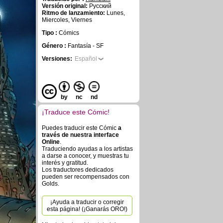
Versión original:
Русский
Ritmo de lanzamiento:
Lunes,
Miercoles, Viernes
Tipo :
Cómics
Género :
Fantasía - SF
Versiones:
Español
by
nc
nd
¡Traduce este Cómic!
Puedes traducir este Cómic
a
través de nuestra interface
Online
.
Traduciendo ayudas a los artistas
a darse a conocer, y muestras tu
interés y gratitud.
Los traductores dedicados
pueden ser recompensados con
Golds.
¡Ayuda a traducir o corregir
esta página! (¡Ganarás ORO!)