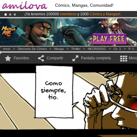
Cómics, Mangas, Comunidad!
¡Ya tenemos 100000
miembros
y 1000
Cómics y Mangas!
.
¡
El Kickstarter Amilova está desormado lanzado
!.
¡Conviertete en Premium por
3.95 euros
al mes!
Hazte Premium ya
Inicio
>
Directorio De Cómics
>
Manga
>
Thriller
>
NECRODISC
>
Ch. 1
>
P. 2
Favoritos
Compartir
Pantalla completa
Mini
Como
siempre,
tio.