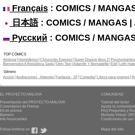
Français
: COMICS / MANGA
日本語
: COMICS / MANGAS 
Русский
: COMICS / MANGAS
TOP CÓMICS
Amilova
Hemisferios
Chronoctis Express
Super Dragon Bros Z
Psychomanti
Bienvenidos A República Gada
Only Two
Astaroth Y Bernadette
Edil
Leth Hat
Género
Acción
Ilustraciones - Artworks
Fantasía - SF
Comedia
Libros para jovenes
R
EL PROYECTO AMILOVA
COMUNIDAD
Presentación del PROYECTO AMILOVA
Tutorial del lector
Comentarios de Prensa
Ayuda la comunidad
Kit de prensa
FAQ.Preguntas y Re
Banners
Moneda Virtual: OR
Info Anunciantes
Condiciones de uso
Follow Amilova on
Mapa del sitio