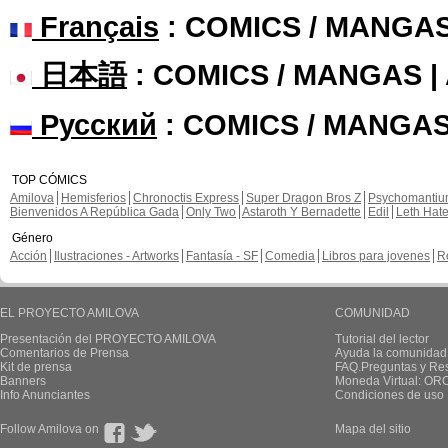
Français
: COMICS / MANGA
日本語
: COMICS / MANGAS 
Русский
: COMICS / MANGAS
TOP CÓMICS
Amilova
Hemisferios
Chronoctis Express
Super Dragon Bros Z
Psychomanti
Bienvenidos A República Gada
Only Two
Astaroth Y Bernadette
Edil
Leth Hat
Género
Acción
Ilustraciones - Artworks
Fantasía - SF
Comedia
Libros para jovenes
R
EL PROYECTO AMILOVA
COMUNIDAD
Presentación del PROYECTO AMILOVA
Tutorial del lector
Comentarios de Prensa
Ayuda la comunidad
Kit de prensa
FAQ.Preguntas y Re
Banners
Moneda Virtual: OR
Info Anunciantes
Condiciones de uso
Follow Amilova on
Mapa del sitio