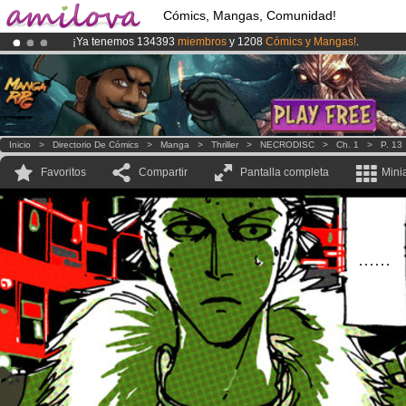
Cómics, Mangas, Comunidad!
¡Ya tenemos 134393
miembros
y 1208
Cómics y Mangas!
.
¡
El Kickstarter Amilova está desormado lanzado
!.
¡Conviertete en Premium por
3.95 euros
al mes!
Hazte Premium ya
Inicio
>
Directorio De Cómics
>
Manga
>
Thriller
>
NECRODISC
>
Ch. 1
>
P. 13
Favoritos
Compartir
Pantalla completa
Mini
......