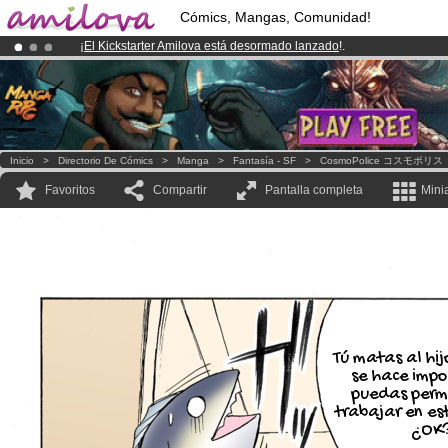
Cómics, Mangas, Comunidad!
¡
El Kickstarter Amilova está desormado lanzado
!.
¡Conviertete en Premium por
3.95 euros
al mes!
Hazte Premium ya
¡Ya tenemos 100000
miembros
y 1000
Cómics y Mangas!
.
Inicio
>
Directorio De Cómics
>
Manga
>
Fantasía - SF
>
CosmoPolice コスモポリス
Favoritos
Compartir
Pantalla completa
Mini
Tú matas al hij
se hace impo
puedas perm
trabajar en es
¿OK