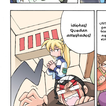
US
idiotas!
pa
Quedan
tra
arrestados!
aq
KI