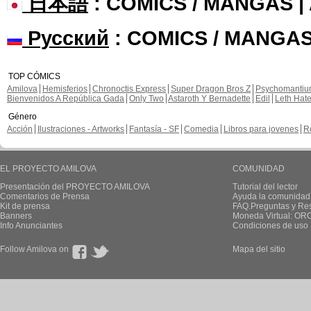
日本語
: COMICS / MANGAS 
Русский
: COMICS / MANGAS
TOP CÓMICS
Amilova
Hemisferios
Chronoctis Express
Super Dragon Bros Z
Psychomanti
Bienvenidos A República Gada
Only Two
Astaroth Y Bernadette
Edil
Leth Hat
Género
Acción
Ilustraciones - Artworks
Fantasía - SF
Comedia
Libros para jovenes
R
EL PROYECTO AMILOVA
COMUNIDAD
Presentación del PROYECTO AMILOVA
Tutorial del lector
Comentarios de Prensa
Ayuda la comunidad
Kit de prensa
FAQ.Preguntas y Re
Banners
Moneda Virtual: OR
Info Anunciantes
Condiciones de uso
Follow Amilova on
Mapa del sitio