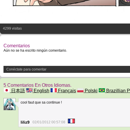
4299 visitas
Comentarios
Aún no se ha escrito ningún comentario.
Conéctate para comentar
5 Comentarios En Otros Idiomas.
日本語
English
Français
Polski
Brazillian P
cool faut que sa continue !
7
liliz9
02/01/2012 00:57:08