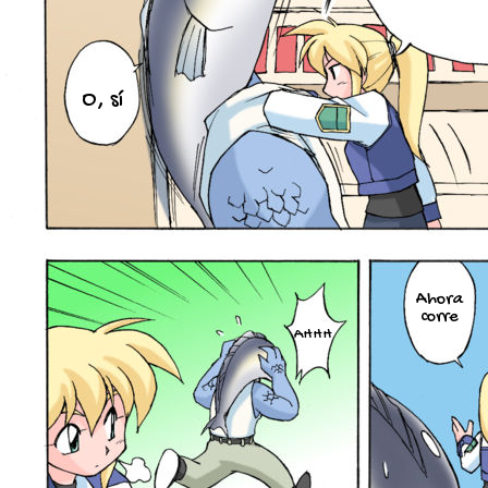
O, sí
Ahora
corre
AHHH