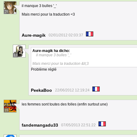
il manque 3 bulles '_'
28
Mais merci pour la traduction <3
Aure-magik
02/01/2012 02:03:37
Aure-magik
ha dicho:
il manque 3 bulles '_'
19
Mais merci pour la traduction &lt;3
Problème réglé
PeekaBoo
22/06/2012 12:19:24
les femmes sont toutes des folles (enfin surtout une)
15
fandemangadu33
07/05/2013 22:51:22