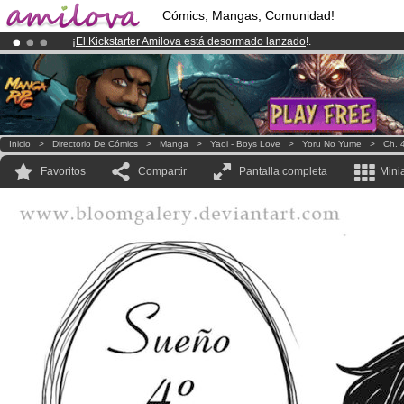
Cómics, Mangas, Comunidad!
¡
El Kickstarter Amilova está desormado lanzado
!.
¡Ya tenemos 134393
miembros
y 1208
Cómics y Mangas!
.
¡Conviertete en Premium por
3.95 euros
al mes!
Hazte Premium ya
Inicio
>
Directorio De Cómics
>
Manga
>
Yaoi - Boys Love
>
Yoru No Yume
>
Ch. 
Favoritos
Compartir
Pantalla completa
Mini