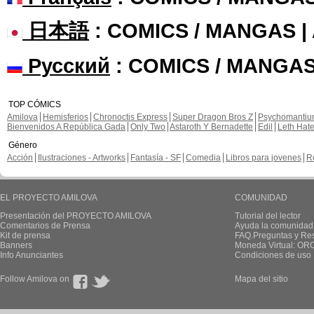
日本語
: COMICS / MANGAS 
Русский
: COMICS / MANGAS
TOP CÓMICS
Amilova
Hemisferios
Chronoctis Express
Super Dragon Bros Z
Psychomanti
Bienvenidos A República Gada
Only Two
Astaroth Y Bernadette
Edil
Leth Hat
Género
Acción
Ilustraciones - Artworks
Fantasía - SF
Comedia
Libros para jovenes
R
EL PROYECTO AMILOVA
COMUNIDAD
Presentación del PROYECTO AMILOVA
Tutorial del lector
Comentarios de Prensa
Ayuda la comunidad
Kit de prensa
FAQ.Preguntas y Re
Banners
Moneda Virtual: OR
Info Anunciantes
Condiciones de uso
Follow Amilova on
Mapa del sitio