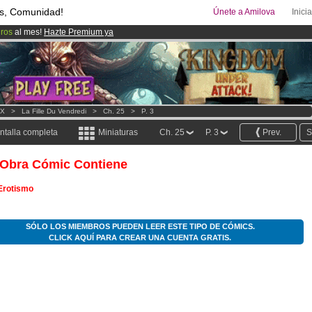
s, Comunidad!
Únete a Amilova
Inici
uros
al mes!
Hazte Premium ya
ado lanzado
!.
08
Cómics y Mangas!
.
XX
>
La Fille Du Vendredi
>
Ch. 25
>
P. 3
ntalla completa
Miniaturas
Ch. 25
P. 3
Prev.
S
 Obra Cómic Contiene
Erotismo
SÓLO LOS MIEMBROS PUEDEN LEER ESTE TIPO DE CÓMICS.
CLICK AQUÍ PARA CREAR UNA CUENTA GRATIS.