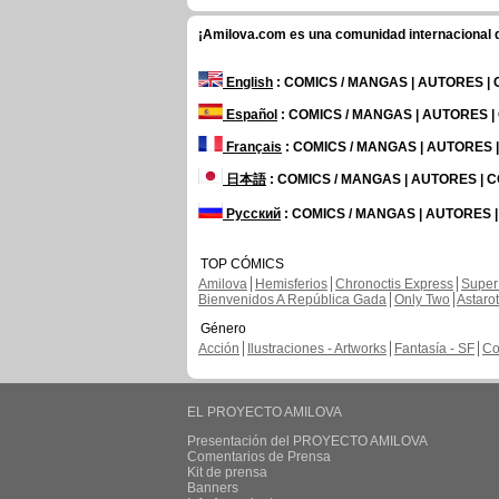
¡Amilova.com es una comunidad internacional de
English
: COMICS / MANGAS | AUTORES |
Español
: COMICS / MANGAS | AUTORES 
Français
: COMICS / MANGAS | AUTORES
日本語
: COMICS / MANGAS | AUTORES |
Русский
: COMICS / MANGAS | AUTORES 
TOP CÓMICS
Amilova
Hemisferios
Chronoctis Express
Super
Bienvenidos A República Gada
Only Two
Astaro
Género
Acción
Ilustraciones - Artworks
Fantasía - SF
Co
EL PROYECTO AMILOVA
Presentación del PROYECTO AMILOVA
Comentarios de Prensa
Kit de prensa
Banners