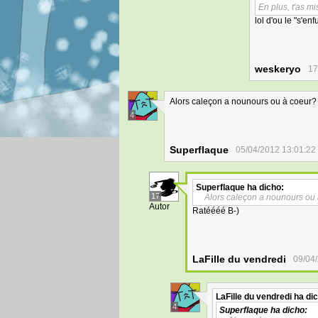
En plus, t'as mi
lol d'ou le "s'enf
weskeryo
17
Alors caleçon a nounours ou à coeur? al
4
Superflaque
05/04/2012 13:01:22
Superflaque
ha dicho:
17
Alors caleçon a nounours ou à
Autor
Ratéééé B-)
LaFille du vendredi
09/04
LaFille du vendredi
ha dic
4
Superflaque
ha dicho: