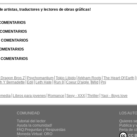
 artistas, traductores y lectores de obras gráficas!
 COMENTARIOS
| COMENTARIOS
 | COMENTARIOS
 COMENTARIOS
| COMENTARIOS
 Dragon Bros Z
Psychomantium
Tokio Libido
Arkham Roots
The Heart Of Earth
th Y Bernadette
Edil
Leth Hate
Run 8
Coeur D'aigle
Wild
Pnj
media
Libros para jovenes
Romance
Sexy - XXX
Thriller
Yaoi - Boys love
COMUNIDAD
LOS AUT
Tutorial del lector
Quieres se
Ayuda la comunidad!
Publica y
FAQ.Preguntas y Respuestas
Feria de c
Moneda Virtual: ORO
CC B