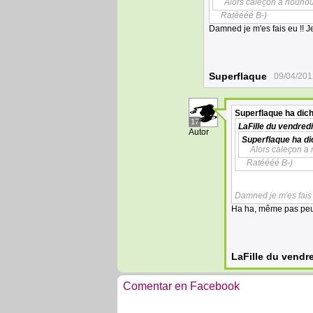
Alors caleçon a nounour
Ratéééé B-)
Damned je m'es fais eu !! J
Superflaque
09/04/201
Superflaque
ha dich
17
LaFille du vendredi
Autor
Superflaque
ha di
Alors caleçon a 
Ratéééé B-)
Damned je m'es fais 
Ha ha, même pas peu
LaFille du vendr
Comentar en Facebook