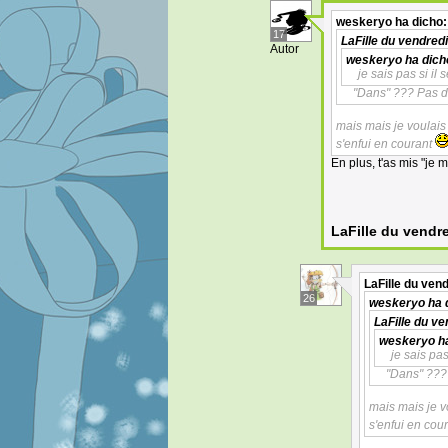
weskeryo
ha dicho:
17
LaFille du vendredi
Autor
weskeryo
ha dich
je sais pas si il 
"Dans" ??? Pas d
mais mais je voulais
s'enfui en courant
En plus, t'as mis "je 
LaFille du vendr
LaFille du ven
26
weskeryo
ha 
LaFille du ve
weskeryo
ha
je sais pas
"Dans" ???
mais mais je v
s'enfui en cou