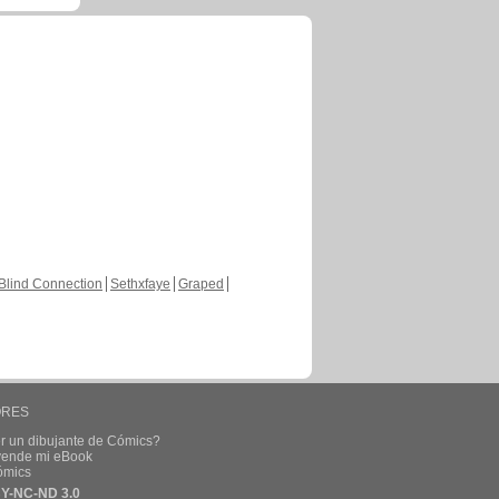
Blind Connection
Sethxfaye
Graped
ORES
r un dibujante de Cómics?
 vende mi eBook
ómics
Y-NC-ND 3.0