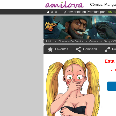
Cómics, Manga
¡Conviertete en Premium por
3.95 e
¡
El Kickstarter Amilova está desorm
¡Ya tenemos 134393
miembros
y 12
Inicio
>
Directorio De Cómics
>
Cómics
>
Sexy - X
Favoritos
Compartir
Pa
Esta