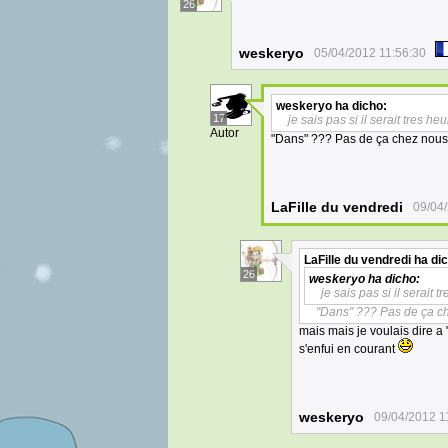
26
weskeryo
05/04/2012 11:56:30
weskeryo
ha dicho:
17
je sais pas si il serait tres he
Autor
"Dans" ??? Pas de ça chez nous
LaFille du vendredi
09/04
LaFille du vendredi
ha dic
26
weskeryo
ha dicho:
je sais pas si il serait 
"Dans" ??? Pas de ça c
mais mais je voulais dire a
s'enfui en courant
weskeryo
09/04/2012 1