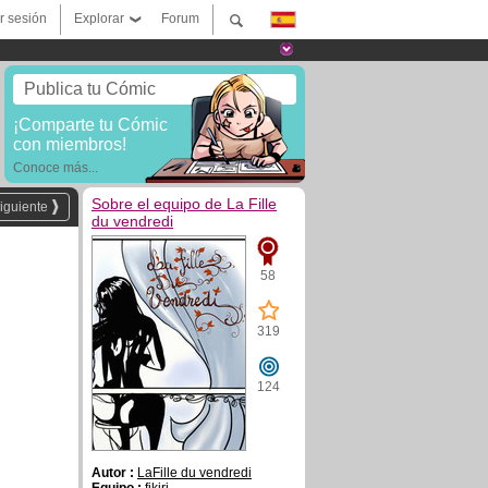
ar sesión
Explorar
Forum
Publica tu Cómic
¡Comparte tu Cómic
con miembros!
Conoce más...
Sobre el equipo de La Fille
iguiente
du vendredi
58
319
124
Autor :
LaFille du vendredi