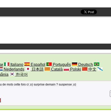
ки
Italiano
Español
Português
Deutsch
Nederlands
日本語
Català
Polski
中文
ânia
한국어
u de mots cette fois ci ;o) surprise demain ? suspense ;o)