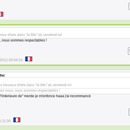
ureux d'etre dans "la fille" du vendredi lol
, nous sommes respectables !
/2012 09:56:54
ho:
tres heureux d'etre dans "la fille" du vendredi lol
hez nous, nous sommes respectables !
 "l'interieure de" merde je m'enfonce haaa j'ai recommancé
1:11:00