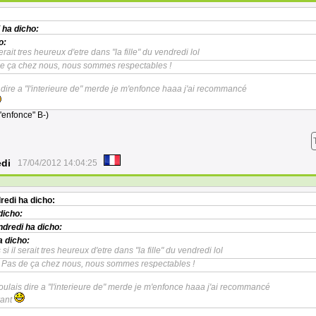
ha dicho:
o:
serait tres heureux d'etre dans "la fille" du vendredi lol
e ça chez nous, nous sommes respectables !
 dire a "l'interieure de" merde je m'enfonce haaa j'ai recommancé
m'enfonce" B-)
edi
17/04/2012 14:04:25
dredi
ha dicho:
dicho:
ndredi
ha dicho:
 dicho:
 si il serait tres heureux d'etre dans "la fille" du vendredi lol
 Pas de ça chez nous, nous sommes respectables !
oulais dire a "l'interieure de" merde je m'enfonce haaa j'ai recommancé
rant