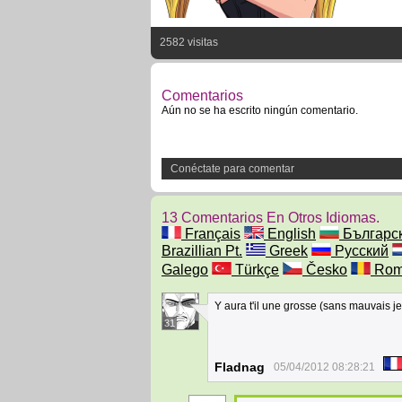
2582 visitas
Comentarios
Aún no se ha escrito ningún comentario.
Conéctate para comentar
13 Comentarios En Otros Idiomas.
Français
English
Българс
Brazillian Pt.
Greek
Русский
Galego
Türkçe
Česko
Rom
Y aura t'il une grosse (sans mauvais je
31
Fladnag
05/04/2012 08:28:21