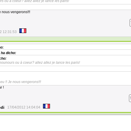
s ou à coeur? allez allez je lance les paris!
e nous vengerons!!!
2 12:31:53
o:
ha dicho:
cho:
nounours ou à coeur? allez allez je lance les paris!
eu !! Je nous vengerons!!!
r !
edi
17/04/2012 14:04:04