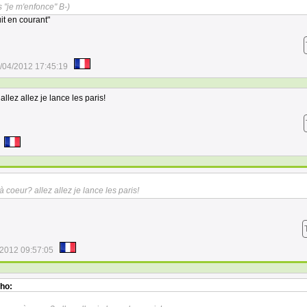
s "je m'enfonce" B-)
uit en courant"
/04/2012 17:45:19
lez allez je lance les paris!
 coeur? allez allez je lance les paris!
/2012 09:57:05
ho: