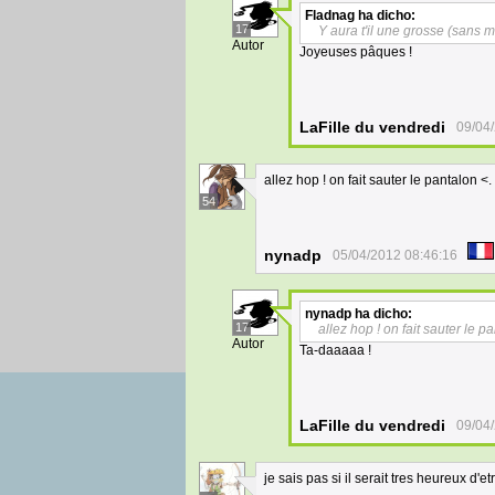
Fladnag
ha dicho:
17
Y aura t'il une grosse (sans m
Autor
Joyeuses pâques !
LaFille du vendredi
09/04
allez hop ! on fait sauter le pantalon <.
54
nynadp
05/04/2012 08:46:16
nynadp
ha dicho:
17
allez hop ! on fait sauter le pan
Autor
Ta-daaaaa !
LaFille du vendredi
09/04
je sais pas si il serait tres heureux d'et