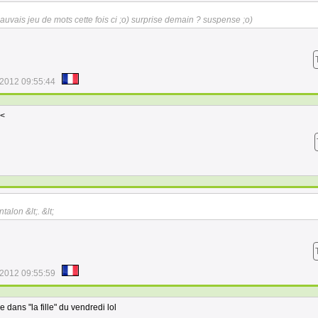
auvais jeu de mots cette fois ci ;o) surprise demain ? suspense ;o)
/2012 09:55:44
 <
talon &lt;. &lt;
/2012 09:55:59
re dans "la fille" du vendredi lol