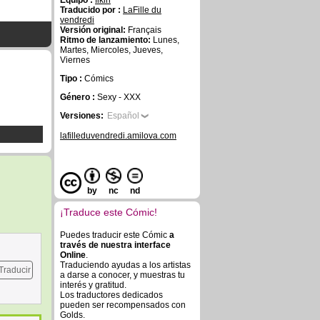
Equipo :
fikiri
Traducido por :
LaFille du
vendredi
Versión original:
Français
Ritmo de lanzamiento:
Lunes,
Martes, Miercoles, Jueves,
Viernes
Tipo :
Cómics
Género :
Sexy - XXX
Versiones:
Español
lafilleduvendredi.amilova.com
by
nc
nd
¡Traduce este Cómic!
Puedes traducir este Cómic
a
través de nuestra interface
Online
.
Traduciendo ayudas a los artistas
Traducir
a darse a conocer, y muestras tu
interés y gratitud.
Los traductores dedicados
pueden ser recompensados con
Golds.