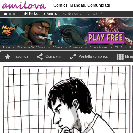
Cómics, Mangas, Comunidad!
¡
El Kickstarter Amilova está desormado lanzado
!.
¡Ya tenemos 134393
miembros
y 1208
Cómics y Mangas!
.
¡Conviertete en Premium por
3.95 euros
al mes!
Hazte Premium ya
Inicio
>
Directorio De Cómics
>
Cómics
>
Romance
>
Cosmoilusion
>
Ch. 2
>
P.
Favoritos
Compartir
Pantalla completa
Mini