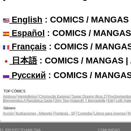
English
: COMICS / MANGAS
Español
: COMICS / MANGAS
Français
: COMICS / MANGA
日本語
: COMICS / MANGAS 
Русский
: COMICS / MANGAS
TOP CÓMICS
Amilova
Hemisferios
Chronoctis Express
Super Dragon Bros Z
Psychomanti
Bienvenidos A República Gada
Only Two
Astaroth Y Bernadette
Edil
Leth Hat
Género
Acción
Ilustraciones - Artworks
Fantasía - SF
Comedia
Libros para jovenes
R
EL PROYECTO AMILOVA
COMUNIDAD