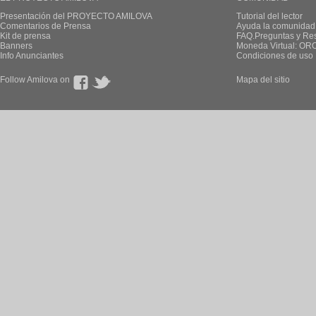
Presentación del PROYECTO AMILOVA
Tutorial del lector
Comentarios de Prensa
Ayuda la comunidad
Kit de prensa
FAQ.Preguntas y Re
Banners
Moneda Virtual: OR
Info Anunciantes
Condiciones de uso
Follow Amilova on
Mapa del sitio