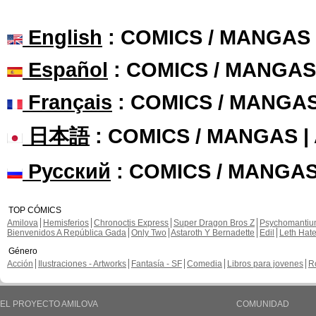
English
: COMICS / MANGAS
Español
: COMICS / MANGAS
Français
: COMICS / MANGA
日本語
: COMICS / MANGAS 
Русский
: COMICS / MANGAS
TOP CÓMICS
Amilova
Hemisferios
Chronoctis Express
Super Dragon Bros Z
Psychomanti
Bienvenidos A República Gada
Only Two
Astaroth Y Bernadette
Edil
Leth Hat
Género
Acción
Ilustraciones - Artworks
Fantasía - SF
Comedia
Libros para jovenes
R
EL PROYECTO AMILOVA
COMUNIDAD