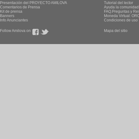
Presentación del PROYECTO AMILOVA
Tutorial del lector
Comentarios de Prensa
Ayuda la comunidad
Kit de prensa
FAQ.Preguntas y Re
Banners
Moneda Virtual: OR
Info Anunciantes
Condiciones de uso
Follow Amilova on
Mapa del sitio