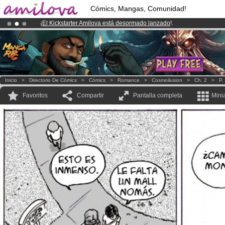
Cómics, Mangas, Comunidad!
¡
El Kickstarter Amilova está desormado lanzado
!.
¡Conviertete en Premium por
3.95 euros
al mes!
Hazte Premium ya
Inicio
>
Directorio De Cómics
>
Cómics
>
Romance
>
Cosmoilusion
>
Ch. 2
>
P.
Favoritos
Compartir
Pantalla completa
Mini