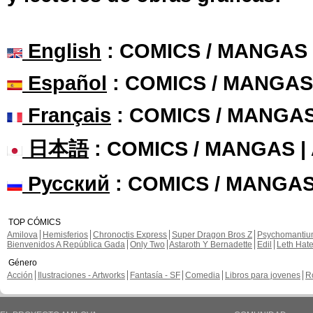
English
: COMICS / MANGAS
Español
: COMICS / MANGAS
Français
: COMICS / MANGA
日本語
: COMICS / MANGAS 
Русский
: COMICS / MANGAS
TOP CÓMICS
Amilova
Hemisferios
Chronoctis Express
Super Dragon Bros Z
Psychomanti
Bienvenidos A República Gada
Only Two
Astaroth Y Bernadette
Edil
Leth Hat
Género
Acción
Ilustraciones - Artworks
Fantasía - SF
Comedia
Libros para jovenes
R