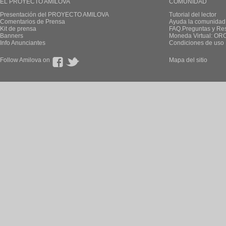
EL PROYECTO AMILOVA
COMUNIDAD
Presentación del PROYECTO AMILOVA
Tutorial del lector
Comentarios de Prensa
Ayuda la comunidad
Kit de prensa
FAQ.Preguntas y Re
Banners
Moneda Virtual: OR
Info Anunciantes
Condiciones de uso
Follow Amilova on
Mapa del sitio