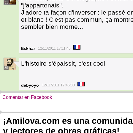
31
"j'appartenais".
J'adore ta façon d'inverser : le passé e
et blanc ! C'est pas commun, ça montre 
sembler bien morne...
Eskhar
12/11/2011 17:11:46
L'histoire s'épaissit, c'est cool
35
debyoyo
12/11/2011 17:46:30
Comentar en Facebook
¡Amilova.com es una comunidad 
y lectores de obras gráficas!