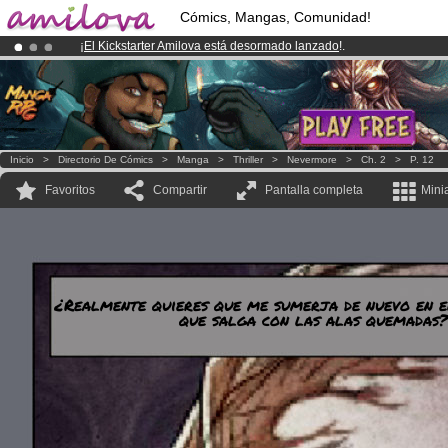
Cómics, Mangas, Comunidad!
¡
El Kickstarter Amilova está desormado lanzado
!.
¡Ya tenemos 134393
miembros
y 1208
Cómics y Mangas!
.
¡Conviertete en Premium por
3.95 euros
al mes!
Hazte Premium ya
Inicio
>
Directorio De Cómics
>
Manga
>
Thriller
>
Nevermore
>
Ch. 2
>
P. 12
Favoritos
Compartir
Pantalla completa
Mini
¿Realmente quieres que me sumerja de nuevo en e
que salga con las alas quemadas?