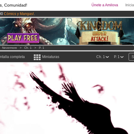
s, Comunidad!
Únete a Amilova
Inici
00
Cómics y Mangas!
.
ado lanzado
!.
uros
al mes!
Hazte Premium ya
>
Nevermore
>
Ch. 1
>
P. 1
ntalla completa
Miniaturas
Ch. 1
P. 1
S