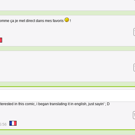
omme ça je met direct dans mes favoris
!
nterested in this comic, i began translating it in english, just sayin' ; D
5:56