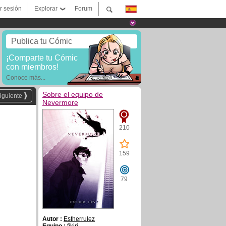
ar sesión
Explorar
Forum
Publica tu Cómic
¡Comparte tu Cómic
con miembros!
Conoce más...
Sobre el equipo de
iguiente
Nevermore
210
159
79
Autor :
Estherrulez