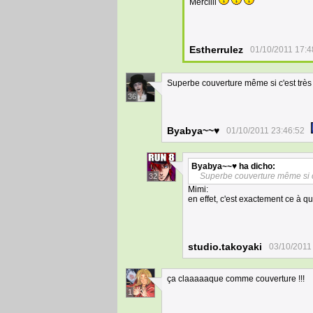
Merciiii
Estherrulez
01/10/2011 17:4
Superbe couverture même si c'est très 
36
Byabya~~♥
01/10/2011 23:46:52
Byabya~~♥
ha dicho:
Superbe couverture même si c'
32
Mimi:
en effet, c'est exactement ce à qu
studio.takoyaki
03/10/2011
ça claaaaaque comme couverture !!!
1