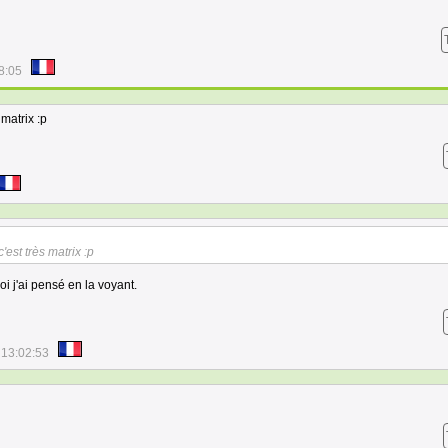
8:05
matrix :p
est très matrix :p
oi j'ai pensé en la voyant.
 13:02:53