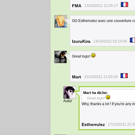
FMA
13/10/2011 22:05:17
GG Estherrulez avec une couverture c
1
IzuruKira
14/10/2011 02:14:56
Great logo!
17
Mart
15/10/2011 21:00:34
Mart
ha dicho:
6
Great logo!
Autor
Why, thanks a lot ! If you're any i
Estherrulez
17/10/2011 22:4