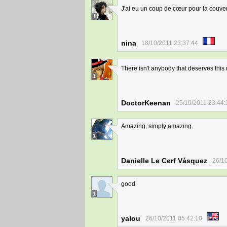
J'ai eu un coup de cœur pour la couvert
1
nina
18/10/2011 23:37:44
There isn't anybody that deserves this
1
DoctorKeenan
25/10/2011 23:44:
Amazing, simply amazing.
1
Danielle Le Cerf Vásquez
26/1
good
1
yalou
26/10/2011 05:42:10