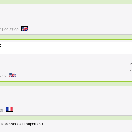
11 06:27:09
o:
2:52
29
 le dessins sont superbes!!