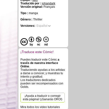
Equipo :
fikiri
Traducido por :
johandark
Versión original:
Français
Tipo :
manga
Género :
Thriller
Versiones:
Español
by
nc
nd
¡Traduce este Cómic!
Puedes traducir este Cómic
a
través de nuestra interface
Online
.
Traduciendo ayudas a los artistas
a darse a conocer, y muestras tu
interés y gratitud.
Los traductores dedicados
pueden ser recompensados con
Golds.
¡Ayuda a traducir o corregir
esta página! (¡Ganarás ORO!)
Mira todos los video tutoriales