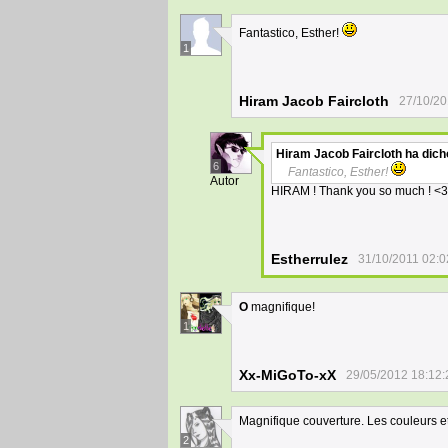
Fantastico, Esther!
1
Hiram Jacob Faircloth
27/10/20
Hiram Jacob Faircloth
ha dich
6
Fantastico, Esther!
Autor
HIRAM ! Thank you so much ! <3
Estherrulez
31/10/2011 02:0
O
magnifique!
1
Xx-MiGoTo-xX
29/05/2012 18:12:
Magnifique couverture. Les couleurs et
2