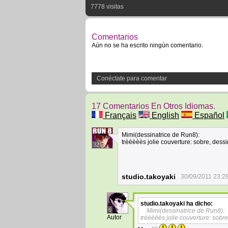
7778 visitas
Comentarios
Aún no se ha escrito ningún comentario.
Conéctate para comentar
17 Comentarios En Otros Idiomas.
Français
English
Español
Mimi(dessinatrice de Run8):
trèèèèès jolie couverture: sobre, dess
32
studio.takoyaki
30/09/2011 23:2
studio.takoyaki
ha dicho:
6
Mimi(dessinatrice de Run8):
Autor
trèèèèès jolie couverture: sobre