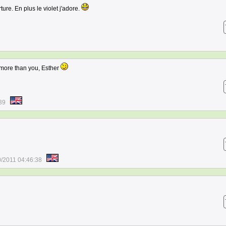
ure. En plus le violet j'adore.
 more than you, Esther
39
0/2011 04:46:38