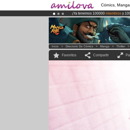
Cómics, Manga
¡Ya tenemos 100000
miembros
y 10
¡
El Kickstarter Amilova está desorm
¡Conviertete en Premium por
3.95 e
Inicio
>
Directorio De Cómics
>
Manga
>
Thriller
Favoritos
Compartir
Pa