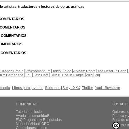
 artistas, traductores y lectores de obras gráficas!
 COMENTARIOS
| COMENTARIOS
 | COMENTARIOS
 COMENTARIOS
| COMENTARIOS
 Dragon Bros Z
Psychomantium
Tokio Libido
Arkham Roots
The Heart Of Earth
th Y Bernadette
Edil
Leth Hate
Run 8
Coeur D'aigle
Wild
Pnj
media
Libros para jovenes
Romance
Sexy - XXX
Thriller
Yaoi - Boys love
COMUNIDAD
LOS AUT
Tutorial del lector
Quieres se
Ayuda la comunidad!
Publica y
FAQ.Preguntas y Respuestas
Feria de c
Moneda Virtual: ORO
CC B
Condiciones de uso