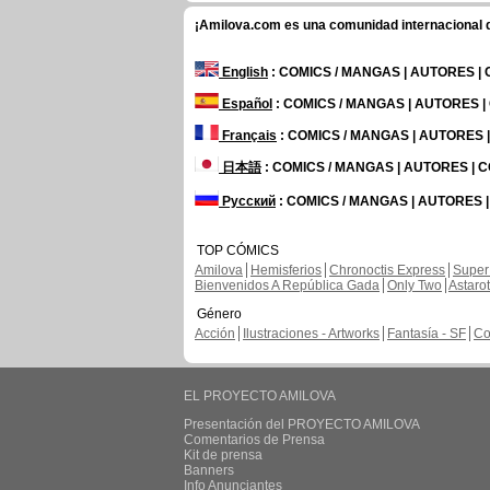
¡Amilova.com es una comunidad internacional de
English
: COMICS / MANGAS | AUTORES |
Español
: COMICS / MANGAS | AUTORES 
Français
: COMICS / MANGAS | AUTORES
日本語
: COMICS / MANGAS | AUTORES |
Русский
: COMICS / MANGAS | AUTORES 
TOP CÓMICS
Amilova
Hemisferios
Chronoctis Express
Super
Bienvenidos A República Gada
Only Two
Astaro
Género
Acción
Ilustraciones - Artworks
Fantasía - SF
Co
EL PROYECTO AMILOVA
Presentación del PROYECTO AMILOVA
Comentarios de Prensa
Kit de prensa
Banners
Info Anunciantes