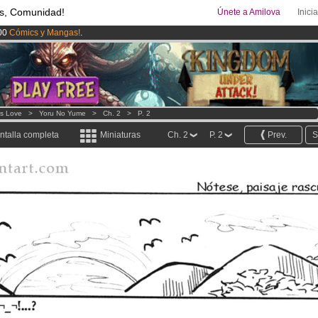
s, Comunidad!
Únete a Amilova
Inici
00
Cómics y Mangas!
.
ado lanzado
!.
uros
al mes!
Hazte Premium ya
ys Love
>
Yoru No Yume
>
Ch. 2
>
P. 2
ntalla completa
Miniaturas
Ch. 2
P. 2
Prev.
S