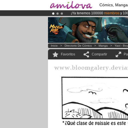
Cómics, Manga
¡Ya tenemos 100000
miembros
y 10
¡
El Kickstarter Amilova está desorm
¡Conviertete en Premium por
3.95 e
Inicio
>
Directorio De Cómics
>
Manga
>
Yaoi - Bo
Favoritos
Compartir
Pa