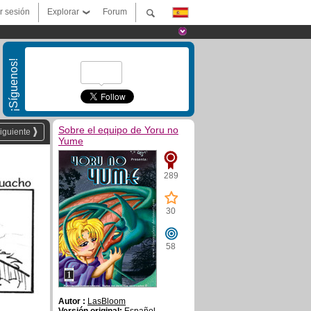
ar sesión
Explorar
Forum
¡Síguenos!
Sobre el equipo de Yoru no
iguiente
Yume
289
30
58
Autor :
LasBloom