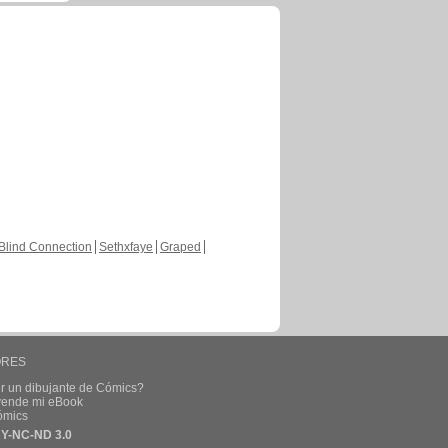
Blind Connection
Sethxfaye
Graped
ORES
r un dibujante de Cómics?
 vende mi eBook
ómics
Y-NC-ND 3.0