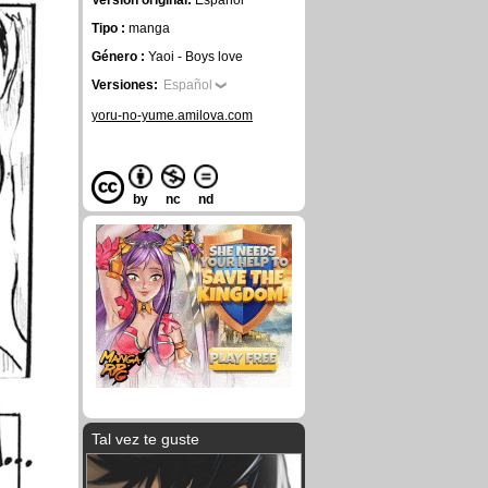
Versión original:
Español
Tipo :
manga
Género :
Yaoi - Boys love
Versiones:
Español
yoru-no-yume.amilova.com
by
nc
nd
Tal vez te guste