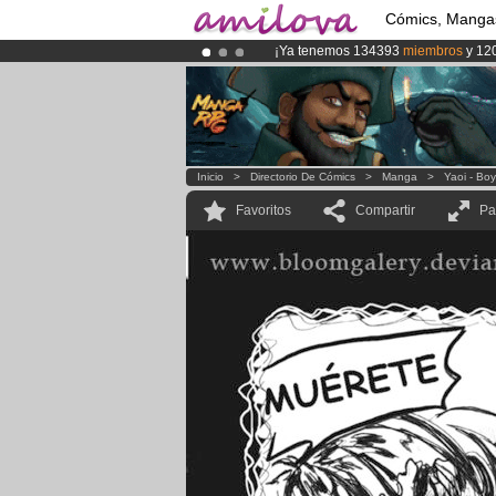
Cómics, Manga
¡Ya tenemos 134393
miembros
y 12
¡
El Kickstarter Amilova está desorm
¡Conviertete en Premium por
3.95 e
Inicio
>
Directorio De Cómics
>
Manga
>
Yaoi - Bo
Favoritos
Compartir
Pa