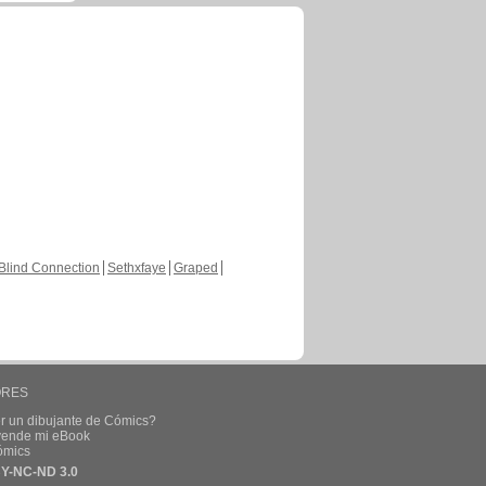
Blind Connection
Sethxfaye
Graped
ORES
r un dibujante de Cómics?
 vende mi eBook
ómics
Y-NC-ND 3.0