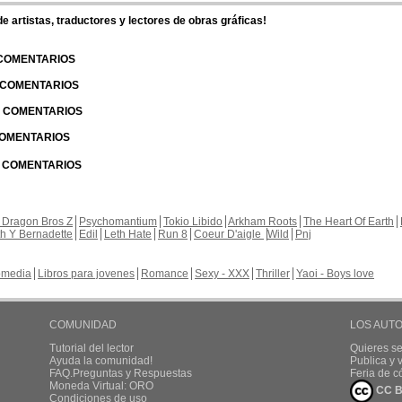
 artistas, traductores y lectores de obras gráficas!
 COMENTARIOS
| COMENTARIOS
 | COMENTARIOS
 COMENTARIOS
| COMENTARIOS
 Dragon Bros Z
Psychomantium
Tokio Libido
Arkham Roots
The Heart Of Earth
th Y Bernadette
Edil
Leth Hate
Run 8
Coeur D'aigle
Wild
Pnj
media
Libros para jovenes
Romance
Sexy - XXX
Thriller
Yaoi - Boys love
COMUNIDAD
LOS AUT
Tutorial del lector
Quieres se
Ayuda la comunidad!
Publica y
FAQ.Preguntas y Respuestas
Feria de c
Moneda Virtual: ORO
CC B
Condiciones de uso