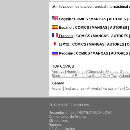
¡Amilova.com es una comunidad internacional de
English
: COMICS / MANGAS | AUTORES |
Español
: COMICS / MANGAS | AUTORES 
Français
: COMICS / MANGAS | AUTORES
日本語
: COMICS / MANGAS | AUTORES |
Русский
: COMICS / MANGAS | AUTORES 
TOP CÓMICS
Amilova
Hemisferios
Chronoctis Express
Super
Bienvenidos A República Gada
Only Two
Astaro
Género
Acción
Ilustraciones - Artworks
Fantasía - SF
Co
EL PROYECTO AMILOVA
Presentación del PROYECTO AMILOVA
Comentarios de Prensa
Kit de prensa
Banners
Info Anunciantes