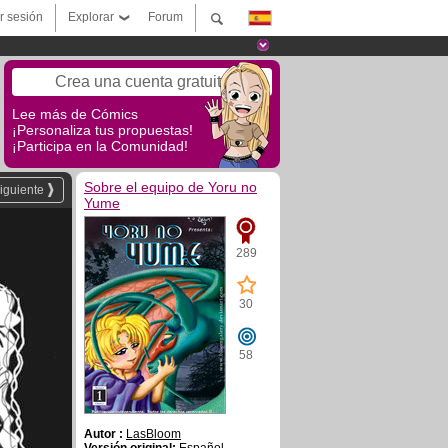
ar sesión
Explorar
Forum
Crea una cuenta gratuita
Lee más de Cómics
¡Personaliza tus propuestas!
¡Participa en la Comunidad!
Sobre el equipo de Yoru no
iguiente
Yume
289
30
58
Autor :
LasBloom