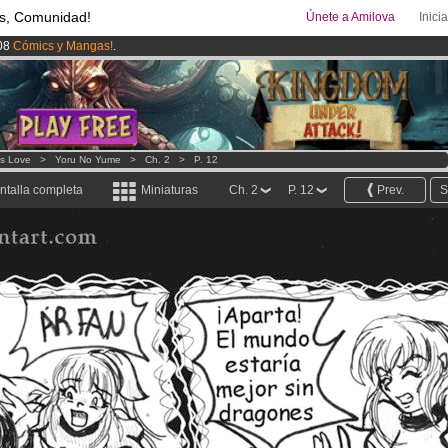
s, Comunidad!
Únete a Amilova
Inici
08
Cómics y Mangas!
.
ado lanzado
!.
uros
al mes!
Hazte Premium ya
ys Love
>
Yoru No Yume
>
Ch. 2
>
P. 12
ntalla completa
Miniaturas
Ch. 2
P. 12
Prev.
S