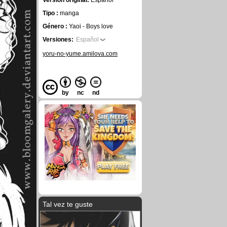
Versión original:
Español
Tipo :
manga
Género :
Yaoi - Boys love
Versiones:
Español
yoru-no-yume.amilova.com
by
nc
nd
Tal vez te guste