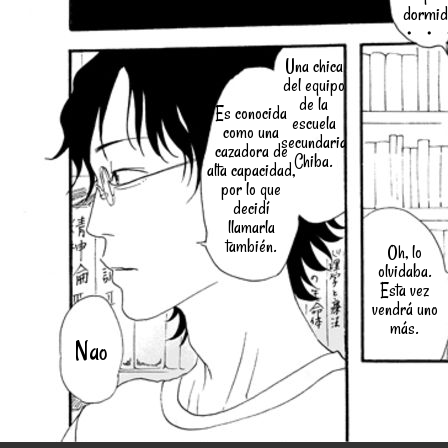
dormid
・・
Una chica
del equipo
de la
Es conocida
escuela
como una
secundaria
cazadora de
Chiba.
alta capacidad,
por lo que
decidí
llamarla
también.
Oh, lo
olvidaba.
Esta vez
vendrá uno
más.
Nao