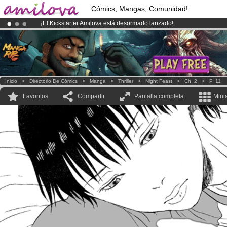
Cómics, Mangas, Comunidad!
¡
El Kickstarter Amilova está desormado lanzado
!.
¡Ya tenemos 100000
miembros
y 1000
Cómics y Mangas!
.
¡Conviertete en Premium por
3.95 euros
al mes!
Hazte Premium ya
Inicio
>
Directorio De Cómics
>
Manga
>
Thriller
>
Night Feast
>
Ch. 2
>
P. 11
Favoritos
Compartir
Pantalla completa
Mini