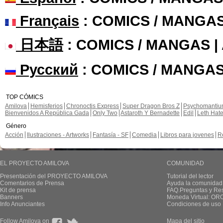
Français
: COMICS / MANGA
日本語
: COMICS / MANGAS 
Русский
: COMICS / MANGAS
TOP CÓMICS
Amilova
Hemisferios
Chronoctis Express
Super Dragon Bros Z
Psychomanti
Bienvenidos A República Gada
Only Two
Astaroth Y Bernadette
Edil
Leth Hat
Género
Acción
Ilustraciones - Artworks
Fantasía - SF
Comedia
Libros para jovenes
R
EL PROYECTO AMILOVA
COMUNIDAD
Presentación del PROYECTO AMILOVA
Tutorial del lector
Comentarios de Prensa
Ayuda la comunidad
Kit de prensa
FAQ.Preguntas y Re
Banners
Moneda Virtual: OR
Info Anunciantes
Condiciones de uso
Follow Amilova on
Mapa del sitio