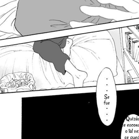
・
・
・
Se
fue
・
・
Quizá
・
se escond
o tal ve
se que