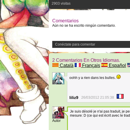
2903 visitas
Comentarios
Aún no se ha escrito ningún comentario.
Conéctate para comentar
2 Comentarios En Otros Idiomas.
Català
Français
Español
oohh y a rien dans les bulles..
7
liliz9
26/03/2012 21:05:38
Je suis désolé je n'ai pas traduit, je 
mesure: D (ce qui est écrit avec le tra
9
Autor