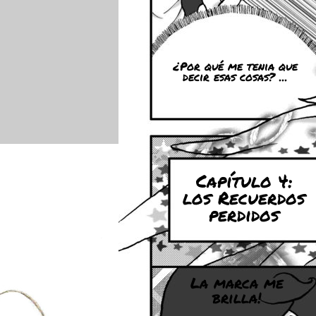
¿Por qué me tenia que
decir esas cosas? ...
Capítulo 4:
los Recuerdos
perdidos
La marca me
brilla!