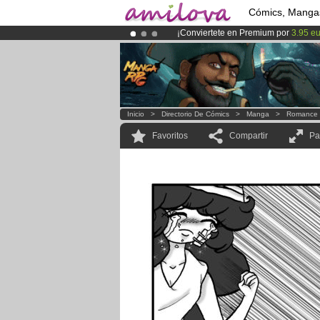
Cómics, Manga
¡Conviertete en Premium por
3.95 e
¡
El Kickstarter Amilova está desorm
¡Ya tenemos 134393
miembros
y 12
Inicio
>
Directorio De Cómics
>
Manga
>
Romance
Favoritos
Compartir
Pa