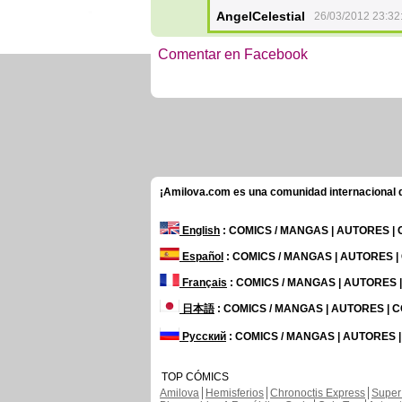
AngelCelestial
26/03/2012 23:32
Comentar en Facebook
¡Amilova.com es una comunidad internacional de
English
: COMICS / MANGAS | AUTORES |
Español
: COMICS / MANGAS | AUTORES 
Français
: COMICS / MANGAS | AUTORES
日本語
: COMICS / MANGAS | AUTORES |
Русский
: COMICS / MANGAS | AUTORES 
TOP CÓMICS
Amilova
Hemisferios
Chronoctis Express
Super