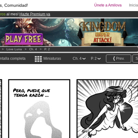
s, Comunidad!
Únete a Amilova
Inici
uros
al mes!
Hazte Premium ya
ado lanzado
!.
08
Cómics y Mangas!
.
>
Love Luna
>
Ch. 4
>
P. 2
ntalla completa
Miniaturas
Ch. 4
P. 2
Prev.
S
Pero, puede que
tenga razón ...