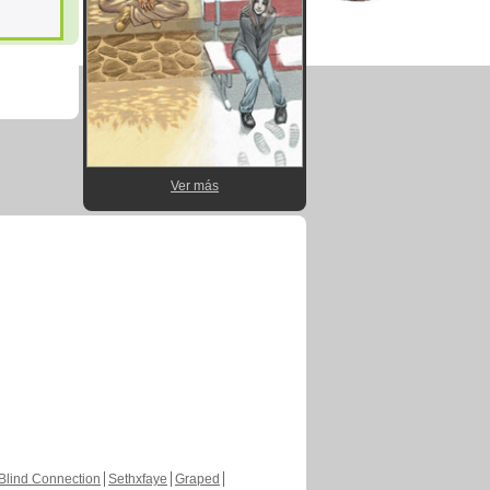
Ver más
Blind Connection
Sethxfaye
Graped