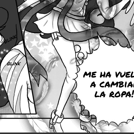
me ha vue
a cambia
la ropa!