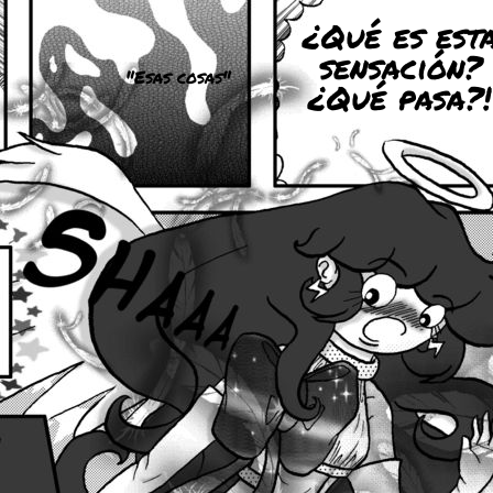
¿Qué es est
sensación?
"Esas cosas"
¿Qué pasa?!