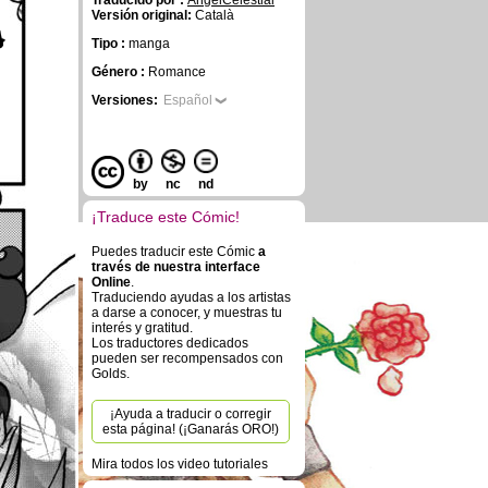
Traducido por :
AngelCelestial
Versión original:
Català
a
Tipo :
manga
Género :
Romance
Versiones:
Español
by
nc
nd
¡Traduce este Cómic!
Puedes traducir este Cómic
a
través de nuestra interface
Online
.
Traduciendo ayudas a los artistas
a darse a conocer, y muestras tu
interés y gratitud.
Los traductores dedicados
pueden ser recompensados con
Golds.
¡Ayuda a traducir o corregir
esta página! (¡Ganarás ORO!)
Mira todos los video tutoriales