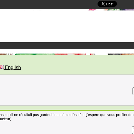
English
pense qu'il ne résultait pas garder bien même désolé et j'espère que vous profiter de 
ducteur)