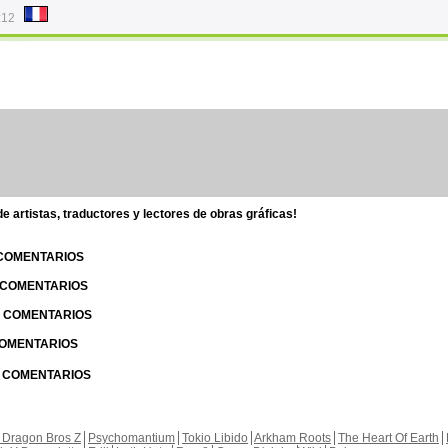
:12
 artistas, traductores y lectores de obras gráficas!
 COMENTARIOS
| COMENTARIOS
 | COMENTARIOS
 COMENTARIOS
| COMENTARIOS
 Dragon Bros Z
Psychomantium
Tokio Libido
Arkham Roots
The Heart Of Earth