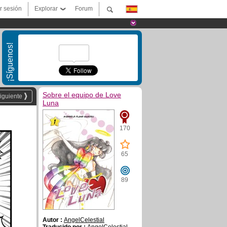
ar sesión
Explorar
Forum
¡Síguenos!
Sobre el equipo de Love
iguiente
Luna
170
65
89
Autor :
AngelCelestial