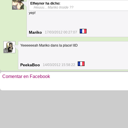
Elfwynor
ha dicho:
Heuuu... Mariko Inside ??
35
yep!
Mariko
17/03/2012 00:27:07
Yeeeeeeah Mariko dans la place! 8D
19
PeekaBoo
14/03/2012 15:58:22
Comentar en Facebook