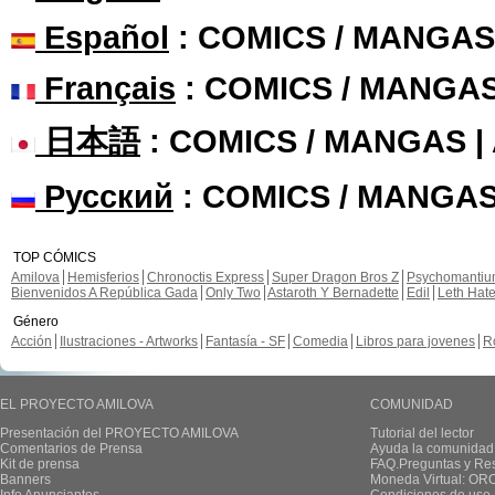
Español
: COMICS / MANGAS
Français
: COMICS / MANGA
日本語
: COMICS / MANGAS 
Русский
: COMICS / MANGAS
TOP CÓMICS
Amilova
Hemisferios
Chronoctis Express
Super Dragon Bros Z
Psychomanti
Bienvenidos A República Gada
Only Two
Astaroth Y Bernadette
Edil
Leth Hat
Género
Acción
Ilustraciones - Artworks
Fantasía - SF
Comedia
Libros para jovenes
R
EL PROYECTO AMILOVA
COMUNIDAD
Presentación del PROYECTO AMILOVA
Tutorial del lector
Comentarios de Prensa
Ayuda la comunidad
Kit de prensa
FAQ.Preguntas y Re
Banners
Moneda Virtual: OR