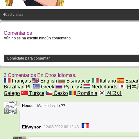
4020 visitas
Comentarios
Aún no se ha escrito ningún comentario.
Conéctate para comentar
3 Comentarios En Otros Idiomas.
Français
English
Български
Italiano
Españ
Brazillian Pt.
Greek
Русский
Nederlands
日本
Galego
Türkçe
Česko
România
한국어
Heuuu... Mariko Inside ??
33
Elfwynor
12/03/2012 09:12:48