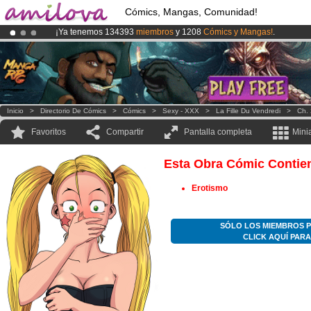
Cómics, Mangas, Comunidad!
¡Ya tenemos 134393
miembros
y 1208
Cómics y Mangas!
.
¡
El Kickstarter Amilova está desormado lanzado
!.
¡Conviertete en Premium por
3.95 euros
al mes!
Hazte Premium ya
Inicio
>
Directorio De Cómics
>
Cómics
>
Sexy - XXX
>
La Fille Du Vendredi
>
Ch.
Favoritos
Compartir
Pantalla completa
Mini
Esta Obra Cómic Contie
Erotismo
SÓLO LOS MIEMBROS P
CLICK AQUÍ PAR