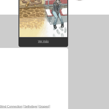
Ver más
Blind Connection
Sethxfaye
Graped