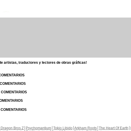
 artistas, traductores y lectores de obras gráficas!
 COMENTARIOS
| COMENTARIOS
 | COMENTARIOS
 COMENTARIOS
| COMENTARIOS
 Dragon Bros Z
Psychomantium
Tokio Libido
Arkham Roots
The Heart Of Earth