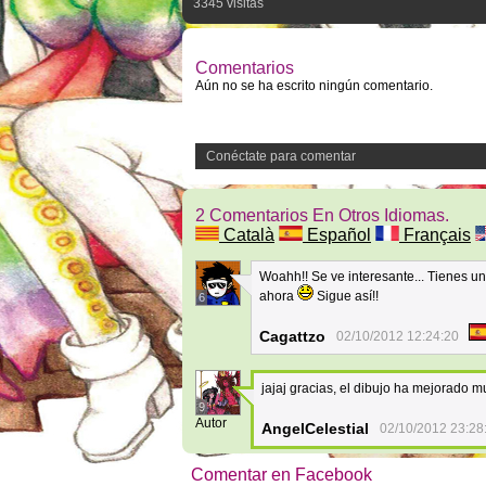
3345 visitas
Comentarios
Aún no se ha escrito ningún comentario.
Conéctate para comentar
2 Comentarios En Otros Idiomas.
Català
Español
Français
Woahh!! Se ve interesante... Tienes un
ahora
Sigue así!!
6
Cagattzo
02/10/2012 12:24:20
jajaj gracias, el dibujo ha mejorado m
9
Autor
AngelCelestial
02/10/2012 23:28
Comentar en Facebook