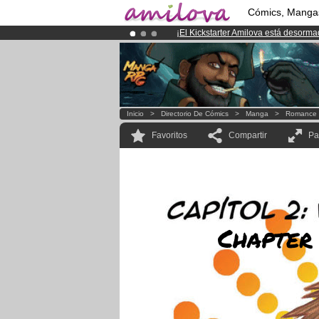
Cómics, Manga
¡
El Kickstarter Amilova está desorm
¡Ya tenemos 134393
miembros
y 12
¡Conviertete en Premium por
3.95 e
Inicio
>
Directorio De Cómics
>
Manga
>
Romance
Favoritos
Compartir
Pa
Chapter