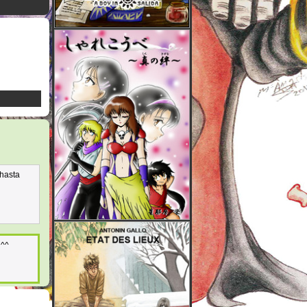
 hasta
 ^^