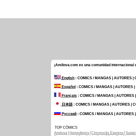
¡Amilova.com es una comunidad internacional de
English
: COMICS / MANGAS | AUTORES |
Español
: COMICS / MANGAS | AUTORES 
Français
: COMICS / MANGAS | AUTORES
日本語
: COMICS / MANGAS | AUTORES |
Русский
: COMICS / MANGAS | AUTORES 
TOP CÓMICS
Amilova
Hemisferios
Chronoctis Express
Super