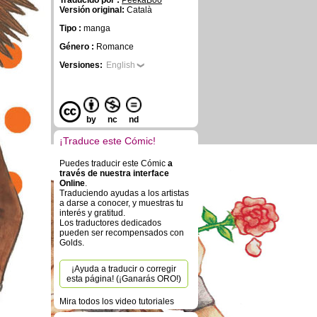
Traducido por :
PeekaBoo
Versión original:
Català
Tipo :
manga
Género :
Romance
Versiones:
English
by
nc
nd
¡Traduce este Cómic!
Puedes traducir este Cómic
a
través de nuestra interface
Online
.
Traduciendo ayudas a los artistas
a darse a conocer, y muestras tu
interés y gratitud.
Los traductores dedicados
pueden ser recompensados con
Golds.
¡Ayuda a traducir o corregir
esta página! (¡Ganarás ORO!)
Mira todos los video tutoriales