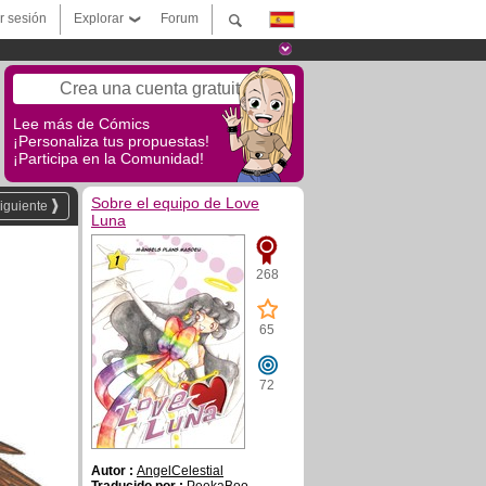
ar sesión
Explorar
Forum
Crea una cuenta gratuita
Lee más de Cómics
¡Personaliza tus propuestas!
¡Participa en la Comunidad!
Sobre el equipo de Love
iguiente
Luna
268
65
72
Autor :
AngelCelestial