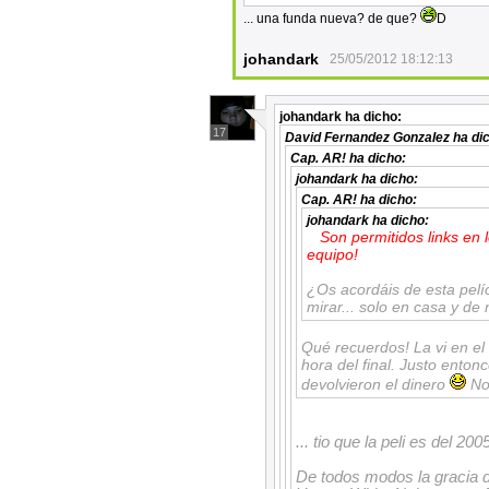
... una funda nueva? de que?
D
johandark
25/05/2012 18:12:13
johandark
ha dicho:
17
David Fernandez Gonzalez
ha di
Cap. AR!
ha dicho:
johandark
ha dicho:
Cap. AR!
ha dicho:
johandark
ha dicho:
Son permitidos links en 
equipo!
¿Os acordáis de esta pelíc
mirar... solo en casa y de 
Qué recuerdos! La vi en el
hora del final. Justo entonc
devolvieron el dinero
No 
... tio que la peli es del 20
De todos modos la gracia de 