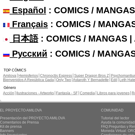
Español
: COMICS / MANGAS
Français
: COMICS / MANGA
日本語
: COMICS / MANGAS 
Русский
: COMICS / MANGAS
TOP CÓMICS
Amilova
Hemisferios
Chronoctis Express
Super Dragon Bros Z
Psychomanti
Bienvenidos A República Gada
Only Two
Astaroth Y Bernadette
Edil
Leth Hat
Género
Acción
Ilustraciones - Artworks
Fantasía - SF
Comedia
Libros para jovenes
R
EL PROYECTO AMILOVA
COMUNIDAD
Presentación del PROYECTO AMILOVA
Tutorial del lector
Comentarios de Prensa
Ayuda la comunidad
Kit de prensa
FAQ.Preguntas y Re
Banners
Moneda Virtual: OR