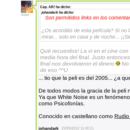
Cap. AR!
ha dicho:
34
johandark
ha dicho:
Autor
Son permitidos links en los comentar
¿Os acordáis de esta película? Si no l
mirar... solo en casa y de noche... ¡¡S
Qué recuerdos! La vi en el cine con
media hora del final. Justo entonces
final nos devolvieron el dinero
No 
de eso ^^U
... tio que la peli es del 2005... ¿a q
De todos modos la gracia de la peli no
Ya que White Noise es un fenómeno
como Psicofonías.
Conocido en castellano como
Rudio
johandark
25/05/2012 11:40:21