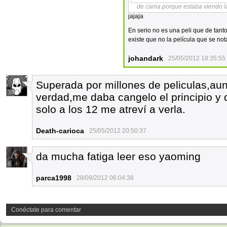
de cama porque estaba viendo la
jajaja
En serio no es una peli que de tant
existe que no la película que se no
johandark
25/05/2012 18:35:55
Superada por millones de peliculas,au
30
verdad,me daba cangelo el principio y 
solo a los 12 me atreví a verla.
Death-carioca
25/05/2012 20:50:37
da mucha fatiga leer eso yaoming
8
parca1998
28/09/2012 06:04:38
Conéctate para comentar