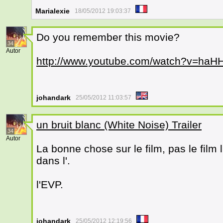
Marialexie
18/05/2012 19:03:37
Do you remember this movie?
34
Autor
http://www.youtube.com/watch?v=haH
johandark
25/05/2012 11:03:57
un bruit blanc (White Noise) Trailer
34
Autor
La bonne chose sur le film, pas le film l
dans l'.
l'EVP.
johandark
25/05/2012 12:19:56