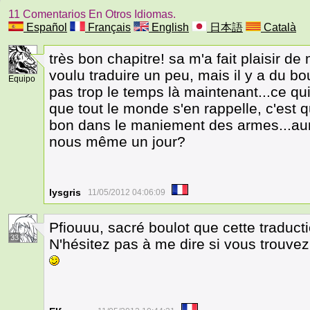
11 Comentarios En Otros Idiomas.
Español
Français
English
日本語
Català
très bon chapitre! sa m'a fait plaisir d
8
voulu traduire un peu, mais il y a du bou
Equipo
pas trop le temps là maintenant...ce qui
que tout le monde s'en rappelle, c'est 
bon dans le maniement des armes...aur
nous même un jour?
lysgris
11/05/2012 04:06:09
Pfiouuu, sacré boulot que cette traducti
33
N'hésitez pas à me dire si vous trouvez 