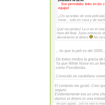
johandark
ha dicho:
Son permitidos links en los 
equipo!
¿Os acordáis de esta película?
mirar... solo en casa y de noche
Qué recuerdos! La vi en el cin
hora del final. Justo entonces e
devolvieron el dinero
No recu
... tio que la peli es del 2005.
De todos modos la gracia de la
Ya que White Noise es un f
como Psicofonías.
Conocido en castellano como
El contexto me gustó. Creo qu
seguro.
Evidentemente era un cine ch
darnos el dinero (o una entrad
me que cagado....solo he visto la mi