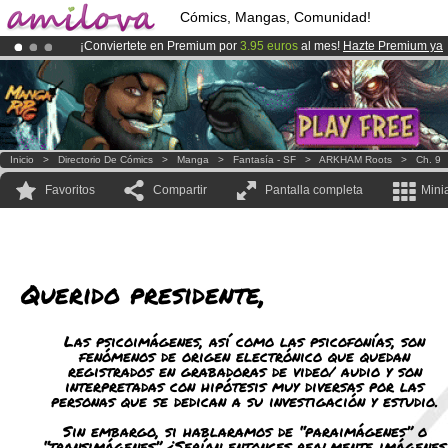
Cómics, Mangas, Comunidad!
¡Conviertete en Premium por
3.95 euros
al mes!
Hazte Premium ya
¡
El Kickstarter Amilova está desormado lanzado
!.
¡Ya tenemos 100000
miembros
y 1000
Cómics y Mangas!
.
Inicio
>
Directorio De Cómics
>
Manga
>
Fantasía - SF
>
ARKHAM Roots
>
Ch. 9
Favoritos
Compartir
Pantalla completa
Mini
Querido presidente,
Las psicoimágenes, así como las psicofonías, son
fenómenos de origen electrónico que quedan
registrados en grabadoras de video/ audio y son
interpretadas con hipótesis muy diversas por las
personas que se dedican a su investigación y estudio.
Sin embargo, si hablaramos de “paraimágenes” o
“transimágenes” ¿Serían entonces realmente imágenes