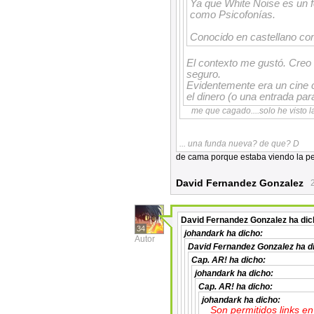
Ya que White Noise es un
como Psicofonías.
Conocido en castellano co
El contexto me gustó. Creo
seguro.
Evidentemente era un cine 
el dinero (o una entrada par
me que cagado....solo he visto
... una funda nueva? de que? D
de cama porque estaba viendo la pe
David Fernandez Gonzalez
David Fernandez Gonzalez
ha dic
34
johandark
ha dicho:
Autor
David Fernandez Gonzalez
ha d
Cap. AR!
ha dicho:
johandark
ha dicho:
Cap. AR!
ha dicho:
johandark
ha dicho:
Son permitidos links e