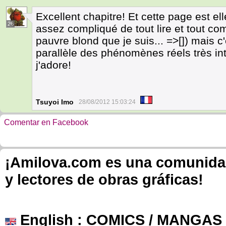
Excellent chapitre! Et cette page est el
26
assez compliqué de tout lire et tout co
pauvre blond que je suis... =>[]) mais c'
parallèle des phénomènes réels très in
j'adore!
Tsuyoi Imo
28/08/2012 15:03:24
Comentar en Facebook
¡Amilova.com es una comunidad 
y lectores de obras gráficas!
English
: COMICS / MANGAS