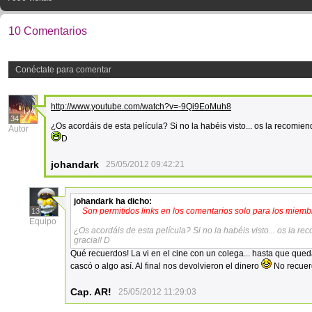
10 Comentarios
Conéctate para comentar
http://www.youtube.com/watch?v=-9Qi9EoMuh8
34
¿Os acordáis de esta película? Si no la habéis visto... os la recomiend
Autor
D
johandark
25/05/2012 09:42:21
johandark
ha dicho:
Son permitidos links en los comentarios solo para los miemb
13
Equipo
¿Os acordáis de esta película? Si no la habéis visto... os la re
gracia!! D
Qué recuerdos! La vi en el cine con un colega... hasta que qued
cascó o algo así. Al final nos devolvieron el dinero
No recuerd
Cap. AR!
25/05/2012 11:29:03