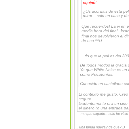
equipo!
¿Os acordáis de esta pelí
mirar... solo en casa y de
Qué recuerdos! La vi en e
media hora del final. Just
final nos devolvieron el d
de eso ^^U
... tio que la peli es del 2
De todos modos la gracia de
Ya que White Noise es un
como Psicofonías.
Conocido en castellano c
El contexto me gustó. Creo
seguro.
Evidentemente era un cine
el dinero (o una entrada pa
me que cagado....solo he vist
... una funda nueva? de que? D