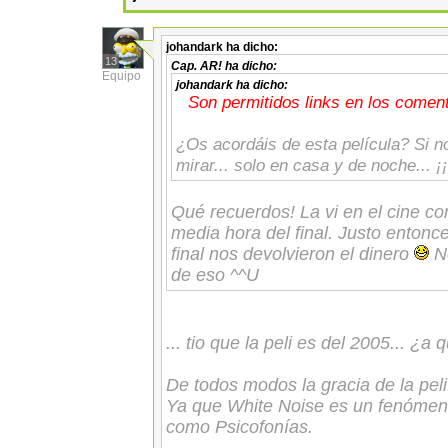
johandark
ha dicho:
13
Cap. AR!
ha dicho:
Equipo
johandark
ha dicho:
Son permitidos links en los coment
¿Os acordáis de esta película? Si no
mirar... solo en casa y de noche... ¡
Qué recuerdos! La vi en el cine c
media hora del final. Justo entonce
final nos devolvieron el dinero
No
de eso ^^U
... tio que la peli es del 2005... ¿a 
De todos modos la gracia de la peli 
Ya que White Noise es un fenóme
como Psicofonías.