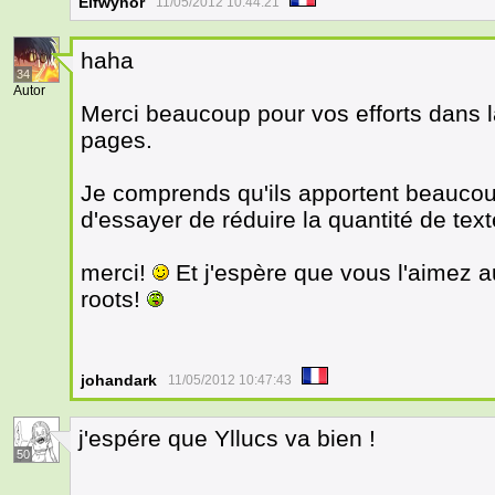
Elfwynor
11/05/2012 10:44:21
haha
34
Autor
Merci beaucoup pour vos efforts dans 
pages.
Je comprends qu'ils apportent beaucoup 
d'essayer de réduire la quantité de te
merci!
Et j'espère que vous l'aimez 
roots!
johandark
11/05/2012 10:47:43
j'espére que Yllucs va bien !
50