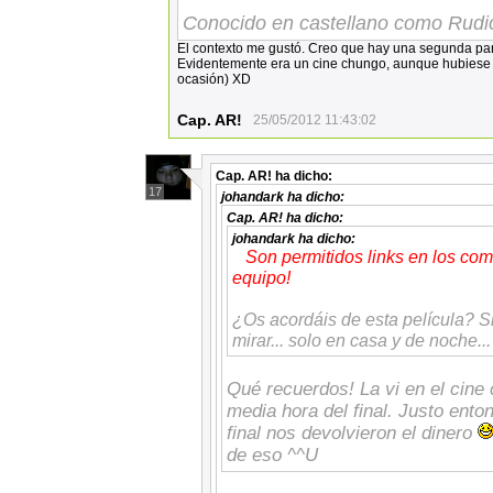
Conocido en castellano como Rudi
El contexto me gustó. Creo que hay una segunda par
Evidentemente era un cine chungo, aunque hubiese s
ocasión) XD
Cap. AR!
25/05/2012 11:43:02
Cap. AR!
ha dicho:
17
johandark
ha dicho:
Cap. AR!
ha dicho:
johandark
ha dicho:
Son permitidos links en los com
equipo!
¿Os acordáis de esta película? Si
mirar... solo en casa y de noche...
Qué recuerdos! La vi en el cine
media hora del final. Justo ento
final nos devolvieron el dinero
de eso ^^U