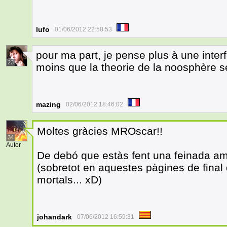
lufo
01/06/2012 22:58:53
pour ma part, je pense plus à une inter
23
moins que la theorie de la noosphère s
mazing
02/06/2012 18:46:02
Moltes gràcies MROscar!!
34
Autor
De debó que estàs fent una feinada a
(sobretot en aquestes pàgines de final
mortals... xD)
johandark
07/06/2012 16:59:31