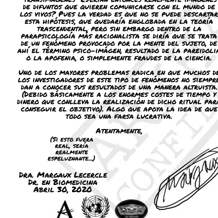
de difuntos que quieren comunicarse con el mundo de
los vivos? Pues la verdad es que no se puede descartar
esta hipótesis, que quedaría englobada en la teoría
trascendental, pero sin embargo dentro de la
parapsicología más racionalista se diría que se trata
de un fenómeno provocado por la mente del sujeto, de
ahí el término psico-imágen, resultado de la pareidoli
o la apofenia, o simplemente fraudes de la ciencia.
Uno de los mayores problemas radica en que muchos d
los investigadores de este tipo de fenómenos no siempr
dan a conocer sus resultados de una manera altruista.
(Debido básicamente a los enormes costes de tiempo y
dinero que conlleva la realización de dicho ritual par
conseguir el objetivo). Algo que apoya la idea de que
todo sea una farsa lucrativa.
Atentamente,
(Si esto fuera
real, sería
realmente
espeluznante...)
Dra. Margaux Lecercle
Dr. en Biomedicina
Abril 30, 2020