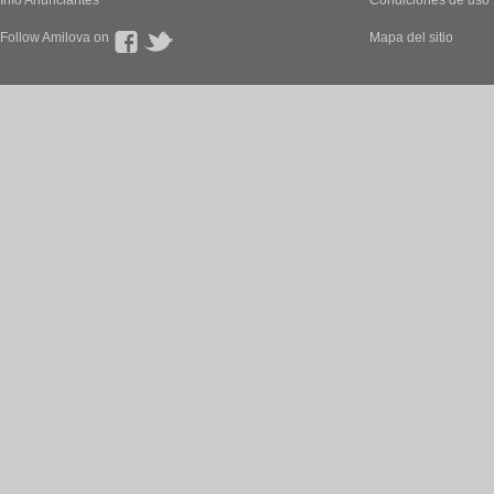
Info Anunciantes
Condiciones de uso
Follow Amilova on
Mapa del sitio