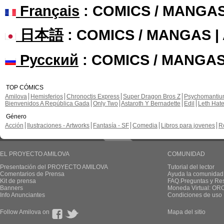
Français
: COMICS / MANGA
日本語
: COMICS / MANGAS 
Русский
: COMICS / MANGAS
TOP CÓMICS
Amilova
Hemisferios
Chronoctis Express
Super Dragon Bros Z
Psychomanti
Bienvenidos A República Gada
Only Two
Astaroth Y Bernadette
Edil
Leth Hat
Género
Acción
Ilustraciones - Artworks
Fantasía - SF
Comedia
Libros para jovenes
R
EL PROYECTO AMILOVA
COMUNIDAD
Presentación del PROYECTO AMILOVA
Tutorial del lector
Comentarios de Prensa
Ayuda la comunidad
Kit de prensa
FAQ.Preguntas y Re
Banners
Moneda Virtual: OR
Info Anunciantes
Condiciones de uso
Follow Amilova on
Mapa del sitio