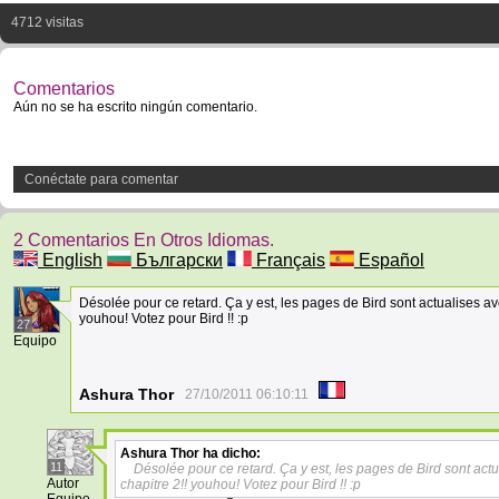
4712 visitas
Comentarios
Aún no se ha escrito ningún comentario.
Conéctate para comentar
2 Comentarios En Otros Idiomas.
English
Български
Français
Español
Désolée pour ce retard. Ça y est, les pages de Bird sont actualises av
youhou! Votez pour Bird !! :p
27
Equipo
Ashura Thor
27/10/2011 06:10:11
Ashura Thor
ha dicho:
11
Désolée pour ce retard. Ça y est, les pages de Bird sont act
Autor
chapitre 2!! youhou! Votez pour Bird !! :p