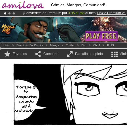
Cómics, Mangas, Comunidad!
¡Conviertete en Premium por
3.95 euros
al mes!
Hazte Premium ya
¡
El Kickstarter Amilova está desormado lanzado
!.
¡Ya tenemos 100000
miembros
y 1000
Cómics y Mangas!
.
Inicio
>
Directorio De Cómics
>
Manga
>
Thriller
>
Bird
>
Ch. 1
>
P. 13
Favoritos
Compartir
Pantalla completa
Mini
Porque si
te
despiertas
cuando
está
cantando...