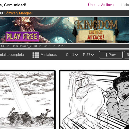
s, Comunidad!
Únete a Amilova
Inici
00
Cómics y Mangas!
.
ado lanzado
!.
uros
al mes!
Hazte Premium ya
- SF
>
Dark Heroes_2010
>
Ch. 1
>
P. 27
ntalla completa
Miniaturas
Ch. 1
P. 27
Prev.
S