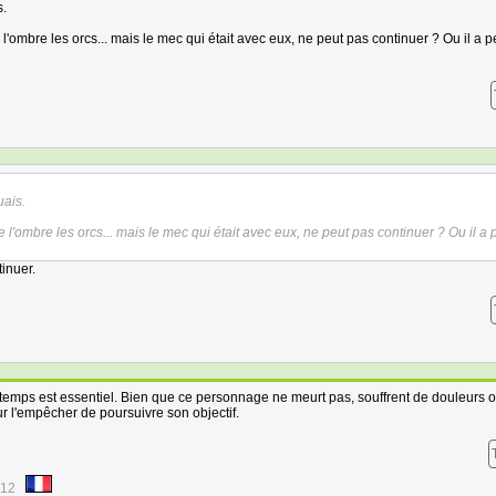
s.
'ombre les orcs... mais le mec qui était avec eux, ne peut pas continuer ? Ou il a p
uais.
l'ombre les orcs... mais le mec qui était avec eux, ne peut pas continuer ? Ou il a 
tinuer.
temps est essentiel. Bien que ce personnage ne ​​meurt pas, souffrent de douleurs 
our l'empêcher de poursuivre son objectif.
:12