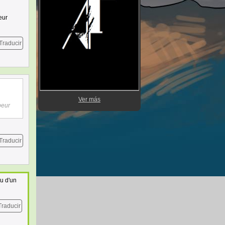
eur
Traducir
Ver más
peur
Traducir
ou d'un
Traducir