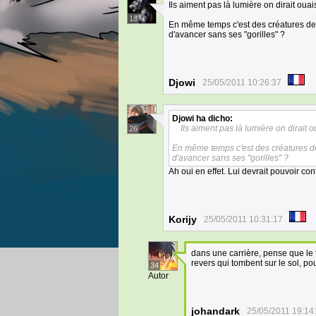
Ils aiment pas là lumière on dirait ouai
13
En même temps c'est des créatures de l
d'avancer sans ses "gorilles" ?
Djowi
25/05/2011 10:26:37
Djowi
ha dicho:
Ils aiment pas là lumière on dirait o
26
En même temps c'est des créatures de 
d'avancer sans ses "gorilles" ?
Ah oui en effet. Lui devrait pouvoir con
Korijy
25/05/2011 10:31:17
dans une carrière, pense que le 
revers qui tombent sur ​​le sol, p
34
Autor
johandark
25/05/2011 19:14