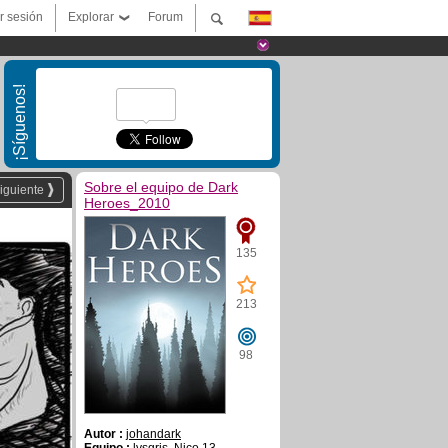
ar sesión
Explorar
Forum
¡Síguenos!
Sobre el equipo de Dark
iguiente
Heroes_2010
135
213
98
Autor :
johandark