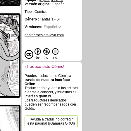
Equipo :
lysgris
,
Nico 13
Versión original:
Español
Tipo :
Cómics
Género :
Fantasía - SF
Versiones:
Español
darkheroes.amilova.com
by
nc
nd
¡Traduce este Cómic!
Puedes traducir este Cómic
a
través de nuestra interface
Online
.
Traduciendo ayudas a los artistas
a darse a conocer, y muestras tu
interés y gratitud.
Los traductores dedicados
pueden ser recompensados con
Golds.
¡Ayuda a traducir o corregir
esta página! (¡Ganarás ORO!)