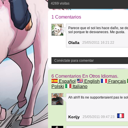
4269 visitas
1 Comentarios
Parece que el sol les hace daño, se d
sol porque te desvaneces. Me gusta.
4
Olalla
25/05/2011 16:21:22
Conéctate para comentar
6 Comentarios En Otros Idiomas.
Español
English
Français
Polski
Italiano
Ah ah!!! Ils ne supporteraient pas le so
26
Korijy
25/05/2011 09:47:23