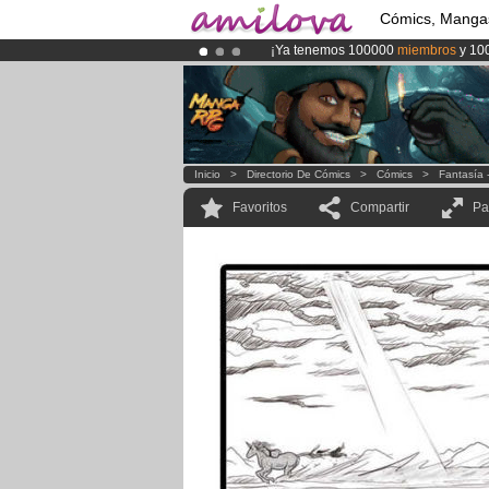
Cómics, Manga
¡Ya tenemos 100000
miembros
y 10
¡
El Kickstarter Amilova está desorm
¡Conviertete en Premium por
3.95 e
Inicio
>
Directorio De Cómics
>
Cómics
>
Fantasía 
Favoritos
Compartir
Pa