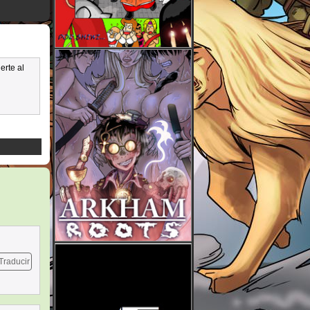
erte al
Traducir