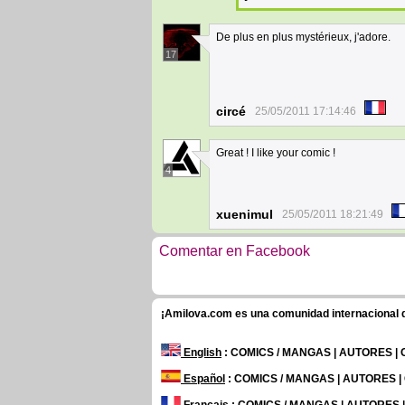
De plus en plus mystérieux, j'adore.
17
circé
25/05/2011 17:14:46
Great ! I like your comic !
4
xuenimul
25/05/2011 18:21:49
Comentar en Facebook
¡Amilova.com es una comunidad internacional de
English
: COMICS / MANGAS | AUTORES |
Español
: COMICS / MANGAS | AUTORES 