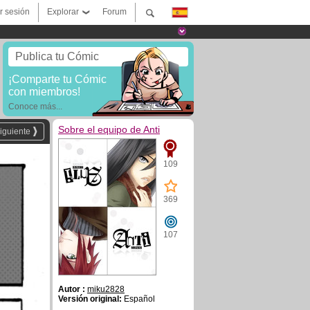
ar sesión
Explorar
Forum
Publica tu Cómic
¡Comparte tu Cómic
con miembros!
Conoce más...
Sobre el equipo de Anti
iguiente
109
369
107
Autor :
miku2828
Versión original:
Español