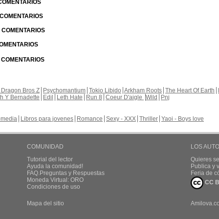
 COMENTARIOS
| COMENTARIOS
 | COMENTARIOS
 COMENTARIOS
| COMENTARIOS
 Dragon Bros Z
Psychomantium
Tokio Libido
Arkham Roots
The Heart Of Earth
th Y Bernadette
Edil
Leth Hate
Run 8
Coeur D'aigle
Wild
Pnj
media
Libros para jovenes
Romance
Sexy - XXX
Thriller
Yaoi - Boys love
COMUNIDAD
LOS AUT
Tutorial del lector
Quieres se
Ayuda la comunidad!
Publica y
FAQ.Preguntas y Respuestas
Feria de c
Moneda Virtual: ORO
CC B
Condiciones de uso
Mapa del sitio
Amilova.c