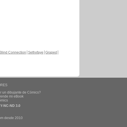
Blind Connection
Sethxfaye
Graped
ORES
r un dibujante de Cómics?
 vende mi eBook
ómics
Y-NC-ND 3.0
om desde 2010