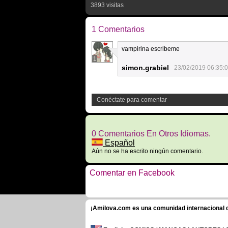
3893 visitas
1 Comentarios
vampirina escribeme
1
simon.grabiel
23/02/2019 06:35:
Conéctate para comentar
0 Comentarios En Otros Idiomas.
Español
Aún no se ha escrito ningún comentario.
Comentar en Facebook
¡Amilova.com es una comunidad internacional de