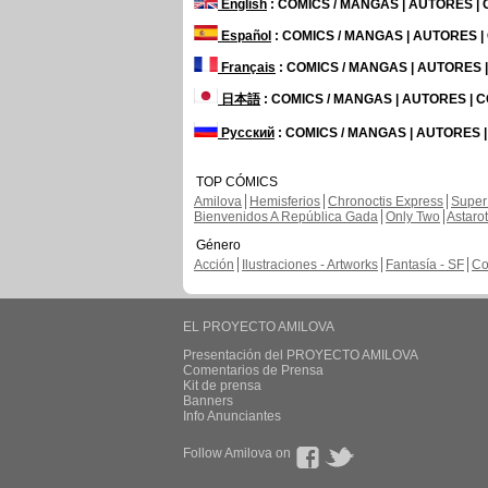
English
: COMICS / MANGAS | AUTORES |
Español
: COMICS / MANGAS | AUTORES 
Français
: COMICS / MANGAS | AUTORES
日本語
: COMICS / MANGAS | AUTORES |
Русский
: COMICS / MANGAS | AUTORES 
TOP CÓMICS
Amilova
Hemisferios
Chronoctis Express
Super
Bienvenidos A República Gada
Only Two
Astaro
Género
Acción
Ilustraciones - Artworks
Fantasía - SF
Co
EL PROYECTO AMILOVA
Presentación del PROYECTO AMILOVA
Comentarios de Prensa
Kit de prensa
Banners
Info Anunciantes
Follow Amilova on