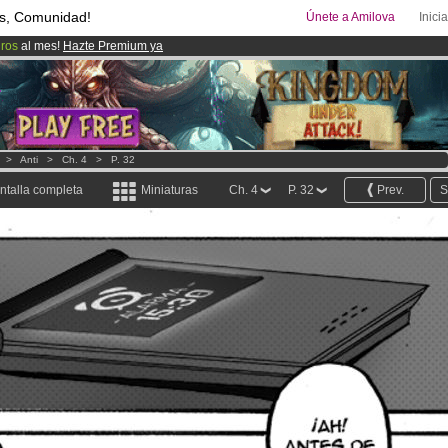
s, Comunidad!
Únete a Amilova
Inici
uros
al mes!
Hazte Premium ya
ado lanzado
!.
08
Cómics y Mangas!
.
>
Anti
>
Ch. 4
>
P. 32
ntalla completa
Miniaturas
Ch. 4
P. 32
Prev.
S