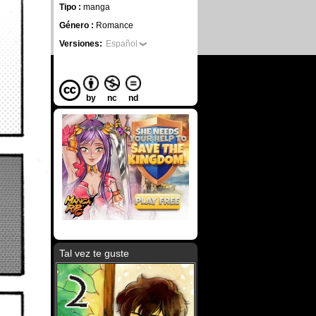
Tipo :
manga
Género :
Romance
Versiones:
Español
by
nc
nd
Tal vez te guste