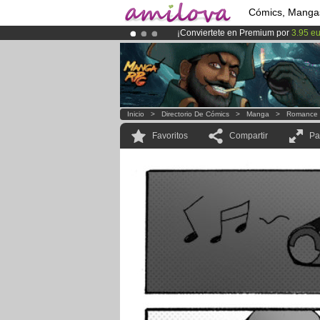
Cómics, Manga
¡Conviertete en Premium por
3.95 e
¡
El Kickstarter Amilova está desorm
¡Ya tenemos 134393
miembros
y 12
Inicio
>
Directorio De Cómics
>
Manga
>
Romance
Favoritos
Compartir
Pa