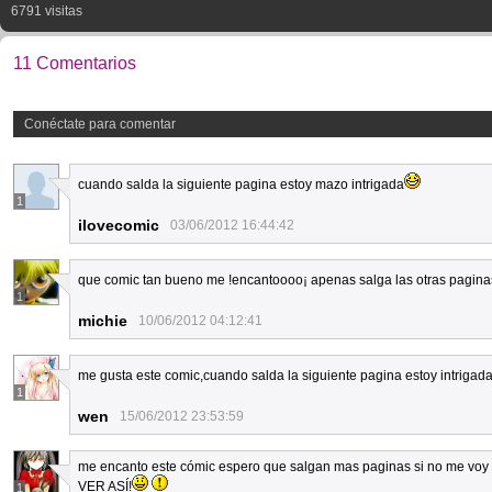
6791 visitas
11 Comentarios
Conéctate para comentar
cuando salda la siguiente pagina estoy mazo intrigada
1
ilovecomic
03/06/2012 16:44:42
que comic tan bueno me !encantoooo¡ apenas salga las otras pagina
1
michie
10/06/2012 04:12:41
me gusta este comic,cuando salda la siguiente pagina estoy intrigad
1
wen
15/06/2012 23:53:59
me encanto este cómic espero que salgan mas paginas si no me v
VER ASÍ!
1