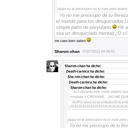
jajaja no te preocupes no lo hare pero quiero
Yo no me preocupo de tu fiereza
el mundo para los desquiciados:U
simple patio de parvulario.
He ah
sea un desquiciado mental(¿O sí?)
me caes bien sabes
Sharon-chan
07/07/2012 04:38:02
Sharon-chan
ha dicho:
30
Death-carioca
ha dicho:
Sha ron-chan
ha dicho:
Death-carioca
ha dicho:
Sharon-chan
ha dicho:
m e encanto este cómic espero qu
enojada Y CRÉANME... ¡NO ME QUI
No!Por favor,no te enfades!Si te enfa
¡JAJAJAJAJAJAJAJAJJAJAJAJAJAJA
jajaja no te preocupes no lo hare pero
Yo no me preocupo de tu fier