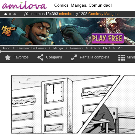
Cómics, Mangas, Comunidad!
¡Ya tenemos 134393
miembros
y 1208
Cómics y Mangas!
.
¡Conviertete en Premium por
3.95 euros
al mes!
Hazte Premium ya
¡
El Kickstarter Amilova está desormado lanzado
!.
Inicio
>
Directorio De Cómics
>
Manga
>
Romance
>
Anti
>
Ch. 4
>
P. 2
Favoritos
Compartir
Pantalla completa
Mini