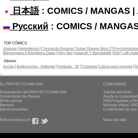
日本語
: COMICS / MANGAS 
Русский
: COMICS / MANGAS
TOP CÓMICS
Amilova
Hemisferios
Chronoctis Express
Super Dragon Bros Z
Psychomanti
Bienvenidos A República Gada
Only Two
Astaroth Y Bernadette
Edil
Leth Hat
Género
Acción
Ilustraciones - Artworks
Fantasía - SF
Comedia
Libros para jovenes
R
EL PROYECTO AMILOVA
COMUNIDAD
Presentación del PROYECTO AMILOVA
Tutorial del lector
Comentarios de Prensa
Ayuda la comunidad
Kit de prensa
FAQ.Preguntas y Re
Banners
Moneda Virtual: OR
Info Anunciantes
Condiciones de uso
Follow Amilova on
Mapa del sitio