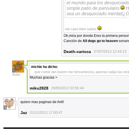
el mundo para los desquiciado
simple patio de parvulario.
He
sea un desquiciado mental(¿O s
me caes bien sabes
Oh,mira por donde.Eres la primera person
Canción de
All dogs go to heaven
sonan
Death-carioca
07/07/2012 12:44:13
michie
ha dicho:
2
que comic tan bueno me !encantoooo¡ apenas salga las otra
Autor
Muchas gracias >
miku2828
29/06/2012 03:56:44
quiero mas paginas de Anti!
1
Jaz
01/12/2012 17:00:47