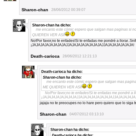
Sharon-chan
28/06/2012 00:39:07
Sharon-chan
ha dicho:
me encanto este cómic espero que salgan mas paginas si 
30
QUIEREN VER ASÍ!
No!Por favor,no te enfades!Si te enfadas me pondré a llorar..Snif,
¡JAJAJAJAJAJAJAJAJJAJAJAJAJAJAJAJAJJAJAJAJAJAJAJA!
Death-carioca
28/06/2012 12:21:13
Death-carioca
ha dicho:
1
Sharon-chan
ha dicho:
me encanto este cómic espero que salgan mas pagin
ME QUIEREN VER ASÍ!
No!Por favor,no te enfades!Si te enfadas me pondré a llor
¡JAJAJAJAJAJAJAJAJJAJAJAJAJAJAJAJAJJAJAJAJAJA
jajaja no te preocupes no lo hare pero quiero que lo siga 
Sharon-chan
04/07/2012 03:13:10
Sharon-chan
ha dicho:
30
Death-carioca
ha dicho: