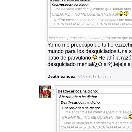
Sharon-chan
ha dicho:
me encanto este cómic espero que salgan mas 
CRÉANME... ¡NO ME QUIEREN VER ASÍ!
No!Por favor,no te enfades!Si te enfadas me pondré
¡JAJAJAJAJAJAJAJAJJAJAJAJAJAJAJAJAJJAJAJ
jajaja no te preocupes no lo hare pero quiero que l
Yo no me preocupo de tu fiereza,chi
mundo para los desquiciados:Una so
patio de parvulario.
He ahí la razó
desquiciado mental(¿O sí?)Jejejejeje
Death-carioca
04/07/2012 13:39:57
Death-carioca
ha dicho:
1
Sharon-chan
ha dicho:
Death-carioca
ha dicho:
Sharon-chan
ha dicho:
me encanto este cómic espero que salga
CRÉANME... ¡NO ME QUIEREN VER ASÍ!
No!Por favor,no te enfades!Si te enfadas me 
¡JAJAJAJAJAJAJAJAJJAJAJAJAJAJAJAJAJ