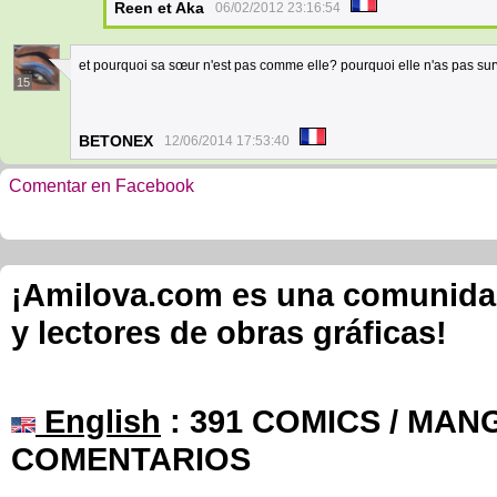
Reen et Aka
06/02/2012 23:16:54
et pourquoi sa sœur n'est pas comme elle? pourquoi elle n'as pas su
15
BETONEX
12/06/2014 17:53:40
Comentar en Facebook
¡Amilova.com es una comunidad 
y lectores de obras gráficas!
English
: 391 COMICS / MANG
COMENTARIOS