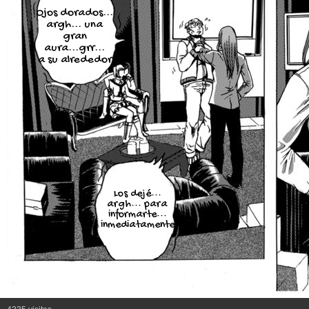
Ojos dorados...
argh... una
gran
aura...grr...
a su alrededor
Los dejé...
argh... para
informarte...
inmediatamente