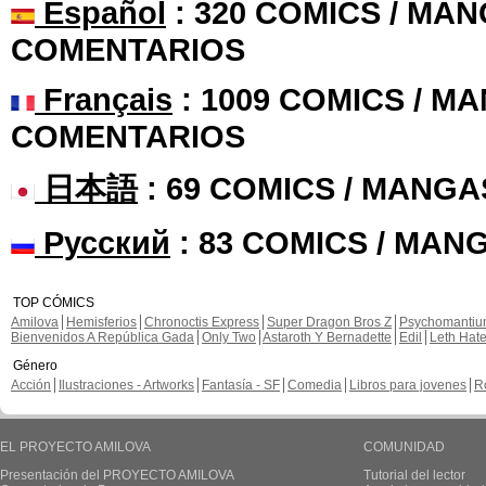
Español
: 320 COMICS / MAN
COMENTARIOS
Français
: 1009 COMICS / MA
COMENTARIOS
日本語
: 69 COMICS / MANGA
Русский
: 83 COMICS / MAN
TOP CÓMICS
Amilova
Hemisferios
Chronoctis Express
Super Dragon Bros Z
Psychomanti
Bienvenidos A República Gada
Only Two
Astaroth Y Bernadette
Edil
Leth Hat
Género
Acción
Ilustraciones - Artworks
Fantasía - SF
Comedia
Libros para jovenes
R
EL PROYECTO AMILOVA
COMUNIDAD
Presentación del PROYECTO AMILOVA
Tutorial del lector