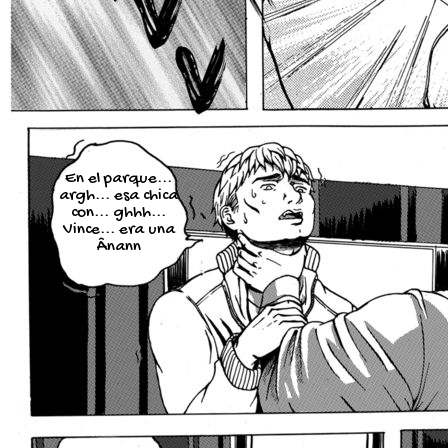
En el parque...
argh... esa chica
con... ghhh...
Vince... era una
Ânann