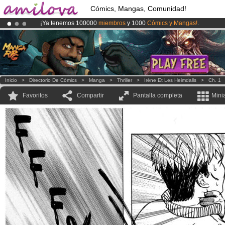
Cómics, Mangas, Comunidad!
¡Ya tenemos 100000
miembros
y 1000
Cómics y Mangas!
.
¡
El Kickstarter Amilova está desormado lanzado
!.
¡Conviertete en Premium por
3.95 euros
al mes!
Hazte Premium ya
Inicio
>
Directorio De Cómics
>
Manga
>
Thriller
>
Irène Et Les Heimdalls
>
Ch. 1
Favoritos
Compartir
Pantalla completa
Mini