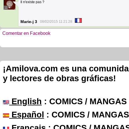
Il n'existe pas ?
11
Marie-j 3
08/02/2015 11:21:28
Comentar en Facebook
¡Amilova.com es una comunidad 
y lectores de obras gráficas!
English
: COMICS / MANGAS
Español
: COMICS / MANGAS
Français
: COMICS / MANGA