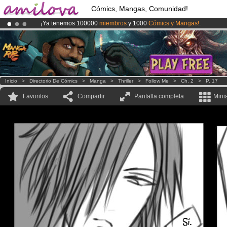
Cómics, Mangas, Comunidad!
¡Ya tenemos 100000
miembros
y 1000
Cómics y Mangas!
.
¡Conviertete en Premium por
3.95 euros
al mes!
Hazte Premium ya
¡
El Kickstarter Amilova está desormado lanzado
!.
Inicio
>
Directorio De Cómics
>
Manga
>
Thriller
>
Follow Me
>
Ch. 2
>
P. 17
Favoritos
Compartir
Pantalla completa
Mini
Sí.