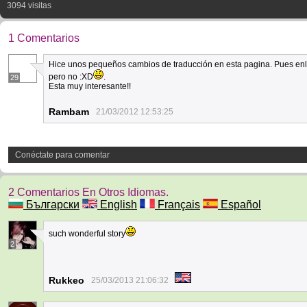
3094 visitas
1 Comentarios
Hice unos pequeños cambios de traducción en esta pagina. Pues enla
pero no :XD
.
29
Esta muy interesante!!
Rambam
21/03/2012 12:53:25
Conéctate para comentar
2 Comentarios En Otros Idiomas.
Български
English
Français
Español
such wonderful story
2
Rukkeo
25/03/2013 21:06:32