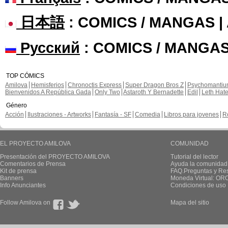
日本語
: COMICS / MANGAS 
Русский
: COMICS / MANGAS
TOP CÓMICS
Amilova
Hemisferios
Chronoctis Express
Super Dragon Bros Z
Psychomanti
Bienvenidos A República Gada
Only Two
Astaroth Y Bernadette
Edil
Leth Hat
Género
Acción
Ilustraciones - Artworks
Fantasía - SF
Comedia
Libros para jovenes
R
EL PROYECTO AMILOVA
COMUNIDAD
Presentación del PROYECTO AMILOVA
Tutorial del lector
Comentarios de Prensa
Ayuda la comunidad
Kit de prensa
FAQ.Preguntas y Re
Banners
Moneda Virtual: OR
Info Anunciantes
Condiciones de uso
Follow Amilova on
Mapa del sitio