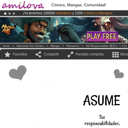
Cómics, Mangas, Comunidad!
¡Ya tenemos 100000
miembros
y 1000
Cómics y Mangas!
.
¡Conviertete en Premium por
3.95 euros
al mes!
Hazte Premium ya
¡
El Kickstarter Amilova está desormado lanzado
!.
Inicio
>
Directorio De Cómics
>
Manga
>
Romance
>
Sé Responsable! 責任とってね
Favoritos
Compartir
Pantalla completa
Mini
ASUME
tus
responsabilidades.