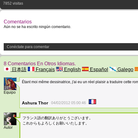
7852 visitas
Comentarios
Aún no se ha escrito ningún comentario.
Conéctate para comentar
8 Comentarios En Otros Idiomas.
日本語
Français
English
Español
Galego
Étant moi même dessinatrice, j'ai eu un réel plaisir a traduire cette 
27
Equipo
Ashura Thor
04/02/2012 05:00:46
フランス語の翻訳ありがとうございます。
3
これからもよろしくお願いいたします。
Autor