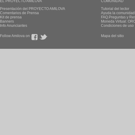
EL PROYECTO AMILOVA
COMUNIDAD
Presentación del PROYECTO AMILOVA
Tutorial del lector
Comentarios de Prensa
Ayuda la comunidad
Kit de prensa
FAQ.Preguntas y Re
Banners
Moneda Virtual: OR
Info Anunciantes
Condiciones de uso
Follow Amilova on
Mapa del sitio