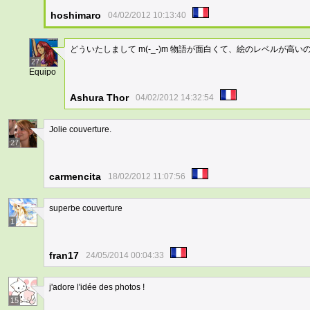
hoshimaro
04/02/2012 10:13:40
どういたしまして m(-_-)m 物語が面白くて、絵のレベルが高
27
Equipo
Ashura Thor
04/02/2012 14:32:54
Jolie couverture.
27
carmencita
18/02/2012 11:07:56
superbe couverture
1
fran17
24/05/2014 00:04:33
j'adore l'idée des photos !
15