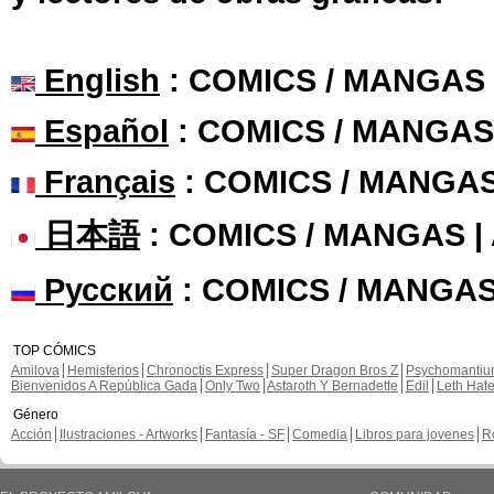
English
: COMICS / MANGAS
Español
: COMICS / MANGAS
Français
: COMICS / MANGA
日本語
: COMICS / MANGAS 
Русский
: COMICS / MANGAS
TOP CÓMICS
Amilova
Hemisferios
Chronoctis Express
Super Dragon Bros Z
Psychomanti
Bienvenidos A República Gada
Only Two
Astaroth Y Bernadette
Edil
Leth Hat
Género
Acción
Ilustraciones - Artworks
Fantasía - SF
Comedia
Libros para jovenes
R