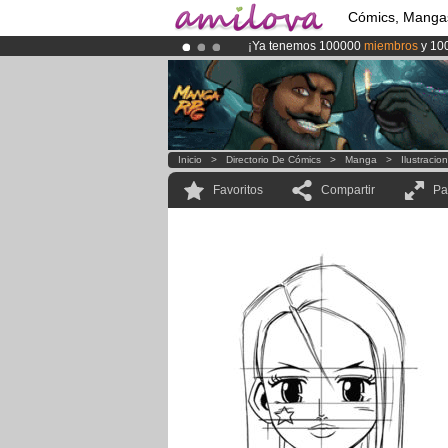
Cómics, Manga
¡Ya tenemos 100000
miembros
y 10
¡
El Kickstarter Amilova está desorm
¡Conviertete en Premium por
3.95 e
Inicio
>
Directorio De Cómics
>
Manga
>
Ilustracio
Favoritos
Compartir
Pa