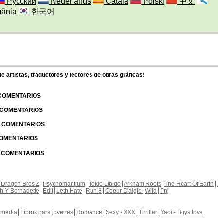
Русский
Nederlands
Català
Polski
中文
ânia
한국어
 artistas, traductores y lectores de obras gráficas!
 COMENTARIOS
| COMENTARIOS
 | COMENTARIOS
 COMENTARIOS
| COMENTARIOS
 Dragon Bros Z
Psychomantium
Tokio Libido
Arkham Roots
The Heart Of Earth
th Y Bernadette
Edil
Leth Hate
Run 8
Coeur D'aigle
Wild
Pnj
media
Libros para jovenes
Romance
Sexy - XXX
Thriller
Yaoi - Boys love