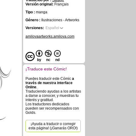
Traducido por :
Salagir
Versión original:
Français
Tipo :
manga
Género :
Ilustraciones - Artworks
Versiones:
Español
amilovaartworks.amilova.com
by
nc
nd
¡Traduce este Cómic!
Puedes traducir este Cómic
a
través de nuestra interface
Online
.
Traduciendo ayudas a los artistas
a darse a conocer, y muestras tu
interés y gratitud.
Los traductores dedicados
pueden ser recompensados con
Golds.
¡Ayuda a traducir o corregir
esta página! (¡Ganarás ORO!)