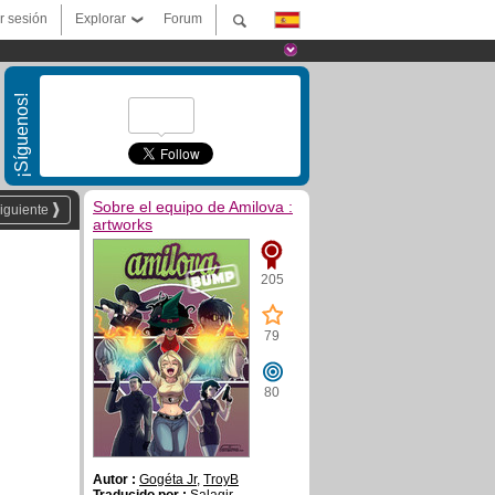
ar sesión
Explorar
Forum
¡Síguenos!
Sobre el equipo de Amilova :
iguiente
artworks
205
79
80
Autor :
Gogéta Jr
,
TroyB