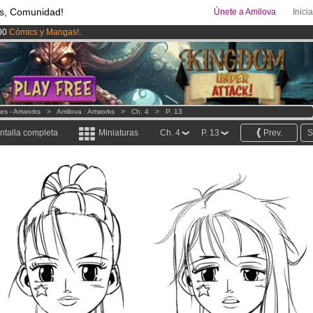
s, Comunidad!
Únete a Amilova
Inici
00
Cómics y Mangas!
.
ado lanzado
!.
uros
al mes!
Hazte Premium ya
nes - Artworks
>
Amilova : Artworks
>
Ch. 4
>
P. 13
ntalla completa
Miniaturas
Ch. 4
P. 13
Prev.
S