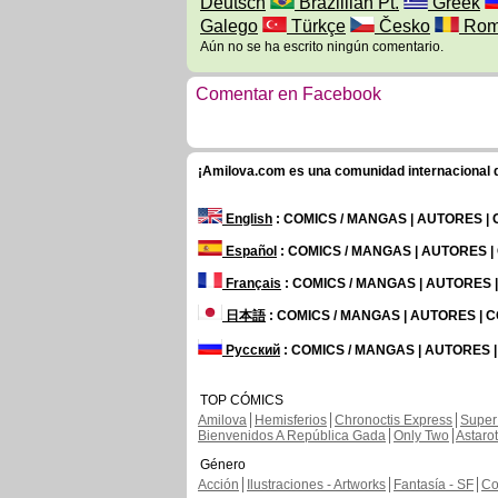
Deutsch
Brazillian Pt.
Greek
Galego
Türkçe
Česko
Rom
Aún no se ha escrito ningún comentario.
Comentar en Facebook
¡Amilova.com es una comunidad internacional de
English
: COMICS / MANGAS | AUTORES |
Español
: COMICS / MANGAS | AUTORES 
Français
: COMICS / MANGAS | AUTORES
日本語
: COMICS / MANGAS | AUTORES |
Русский
: COMICS / MANGAS | AUTORES 
TOP CÓMICS
Amilova
Hemisferios
Chronoctis Express
Super
Bienvenidos A República Gada
Only Two
Astaro
Género
Acción
Ilustraciones - Artworks
Fantasía - SF
Co