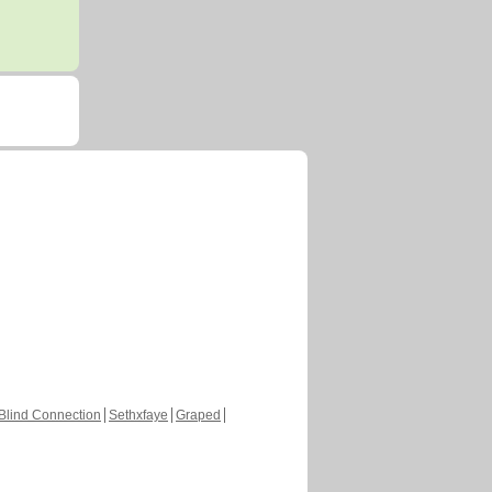
Blind Connection
Sethxfaye
Graped