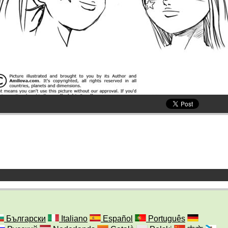
Български
Italiano
Español
Português