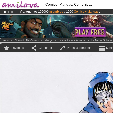
Cómics, Mangas, Comunidad!
¡Ya tenemos 100000
miembros
y 1000
Cómics y Mangas!
.
¡Conviertete en Premium por
3.95 euros
al mes!
Hazte Premium ya
¡
El Kickstarter Amilova está desormado lanzado
!.
Inicio
>
Directorio De Cómics
>
Manga
>
Ilustraciones - Artworks
>
La Meute Solitair
Favoritos
Compartir
Pantalla completa
Mini