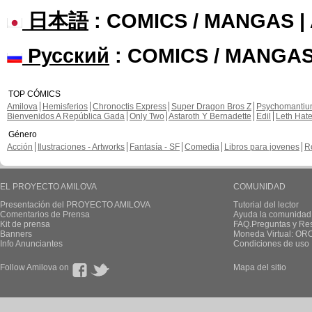
日本語
: COMICS / MANGAS 
Русский
: COMICS / MANGAS
TOP CÓMICS
Amilova
Hemisferios
Chronoctis Express
Super Dragon Bros Z
Psychomanti
Bienvenidos A República Gada
Only Two
Astaroth Y Bernadette
Edil
Leth Hat
Género
Acción
Ilustraciones - Artworks
Fantasía - SF
Comedia
Libros para jovenes
R
EL PROYECTO AMILOVA
COMUNIDAD
Presentación del PROYECTO AMILOVA
Tutorial del lector
Comentarios de Prensa
Ayuda la comunidad
Kit de prensa
FAQ.Preguntas y Re
Banners
Moneda Virtual: OR
Info Anunciantes
Condiciones de uso
Follow Amilova on
Mapa del sitio