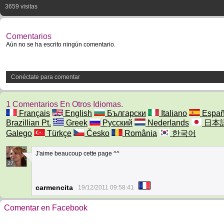
3659 visitas
Comentarios
Aún no se ha escrito ningún comentario.
Conéctate para comentar
1 Comentarios En Otros Idiomas.
Français
English
Български
Italiano
Españ
Brazillian Pt.
Greek
Русский
Nederlands
日本
Galego
Türkçe
Česko
România
한국어
J'aime beaucoup cette page ^^
27
carmencita
19/12/2011 09:58:41
Comentar en Facebook