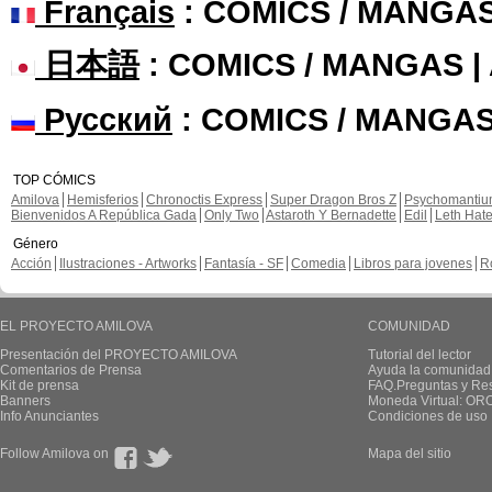
Français
: COMICS / MANGA
日本語
: COMICS / MANGAS 
Русский
: COMICS / MANGAS
TOP CÓMICS
Amilova
Hemisferios
Chronoctis Express
Super Dragon Bros Z
Psychomanti
Bienvenidos A República Gada
Only Two
Astaroth Y Bernadette
Edil
Leth Hat
Género
Acción
Ilustraciones - Artworks
Fantasía - SF
Comedia
Libros para jovenes
R
EL PROYECTO AMILOVA
COMUNIDAD
Presentación del PROYECTO AMILOVA
Tutorial del lector
Comentarios de Prensa
Ayuda la comunidad
Kit de prensa
FAQ.Preguntas y Re
Banners
Moneda Virtual: OR
Info Anunciantes
Condiciones de uso
Follow Amilova on
Mapa del sitio