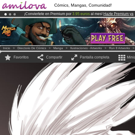
Cómics, Mangas, Comunidad!
¡Conviertete en Premium por
3.95 euros
al mes!
Hazte Premium ya
¡
El Kickstarter Amilova está desormado lanzado
!.
¡Ya tenemos 100000
miembros
y 1000
Cómics y Mangas!
.
Inicio
>
Directorio De Cómics
>
Manga
>
Ilustraciones - Artworks
>
Run 8 Artworks
Favoritos
Compartir
Pantalla completa
Mini