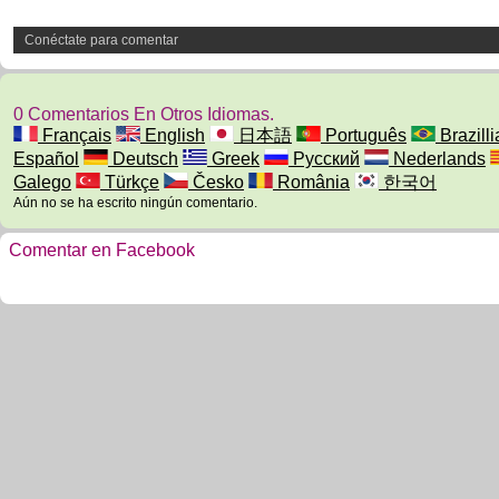
Conéctate para comentar
0 Comentarios En Otros Idiomas.
Français
English
日本語
Português
Brazilli
Español
Deutsch
Greek
Русский
Nederlands
Galego
Türkçe
Česko
România
한국어
Aún no se ha escrito ningún comentario.
Comentar en Facebook