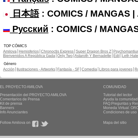
日本語
: COMICS / MANGAS 
Русский
: COMICS / MANGAS
TOP CÓMICS
Amilova
Hemisferios
Chronoctis Express
Super Dragon Bros Z
Psychomanti
Bienvenidos A República Gada
Only Two
Astaroth Y Bernadette
Edil
Leth Hat
Género
Acción
Ilustraciones - Artworks
Fantasía - SF
Comedia
Libros para jovenes
R
EL PROYECTO AMILOVA
COMUNIDAD
Presentación del PROYECTO AMILOVA
Tutorial del lector
Comentarios de Prensa
Ayuda la comunidad
Kit de prensa
FAQ.Preguntas y Re
Banners
Moneda Virtual: OR
Info Anunciantes
Condiciones de uso
Follow Amilova on
Mapa del sitio