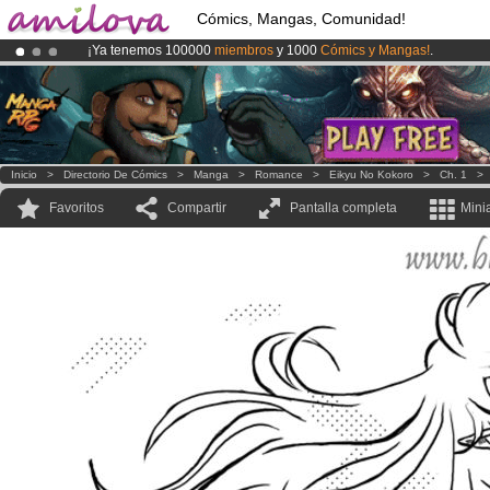
Cómics, Mangas, Comunidad!
¡Ya tenemos 100000
miembros
y 1000
Cómics y Mangas!
.
¡
El Kickstarter Amilova está desormado lanzado
!.
¡Conviertete en Premium por
3.95 euros
al mes!
Hazte Premium ya
Inicio
>
Directorio De Cómics
>
Manga
>
Romance
>
Eikyu No Kokoro
>
Ch. 1
Favoritos
Compartir
Pantalla completa
Mini