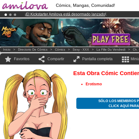
Cómics, Mangas, Comunidad!
¡
El Kickstarter Amilova está desormado lanzado
!.
¡Conviertete en Premium por
3.95 euros
al mes!
Hazte Premium ya
¡Ya tenemos 100000
miembros
y 1000
Cómics y Mangas!
.
Inicio
>
Directorio De Cómics
>
Cómics
>
Sexy - XXX
>
La Fille Du Vendredi
>
Ch. 
Favoritos
Compartir
Pantalla completa
Mini
Esta Obra Cómic Contie
Erotismo
SÓLO LOS MIEMBROS P
CLICK AQUÍ PAR