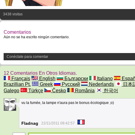
3438 visitas
Comentarios
Aún no se ha escrito ningún comentario.
Conéctate para comentar
12 Comentarios En Otros Idiomas.
Français
English
Български
Italiano
Españ
Brazillian Pt.
Greek
Русский
Nederlands
日本
Galego
Türkçe
Česko
România
한국어
vu la fumée, la lampe n'aura pas le bonus écologique ;o)
31
Fladnag
22/11/2011 09:42:57