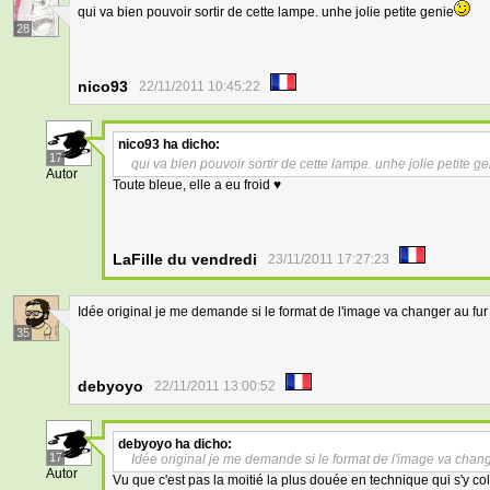
qui va bien pouvoir sortir de cette lampe. unhe jolie petite genie
28
nico93
22/11/2011 10:45:22
nico93
ha dicho:
17
qui va bien pouvoir sortir de cette lampe. unhe jolie petite g
Autor
Toute bleue, elle a eu froid ♥
LaFille du vendredi
23/11/2011 17:27:23
Idée original je me demande si le format de l'image va changer au fur
35
debyoyo
22/11/2011 13:00:52
debyoyo
ha dicho:
17
Idée original je me demande si le format de l'image va chang
Autor
Vu que c'est pas la moitié la plus douée en technique qui s'y colle