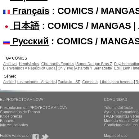
Français
: COMICS / MANGA
日本語
: COMICS / MANGAS 
Русский
: COMICS / MANGAS
TOP CÓMICS
Amilova
Hemisferios
Chronoctis Express
Super Dragon Bros Z
Psychomanti
Bienvenidos A República Gada
Only Two
Astaroth Y Bernadette
Edil
Leth Hat
Género
Acción
Ilustraciones - Artworks
Fantasía - SF
Comedia
Libros para jovenes
R
EL PROYECTO AMILOVA
COMUNIDAD
Presentación del PROYECTO AMILOVA
Tutorial del lector
Comentarios de Prensa
Ayuda la comunidad
Kit de prensa
FAQ.Preguntas y Re
Banners
Moneda Virtual: OR
Info Anunciantes
Condiciones de uso
Follow Amilova on
Mapa del sitio