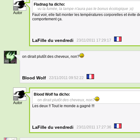
Fladnag
ha dicho:
17
vu la fumée, la lampe n'aura pas le bonus écologique ;o)
Autor
Faut voir, elle fait monter les températures corporelles et évite 
comportement ça.
LaFille du vendredi
23/11/2011 17:29:17
on dirait plutôt des cheveux, non?
46
Blood Wolf
22/11/2011 09:52:22
Blood Wolf
ha dicho:
17
on dirait plutôt des cheveux, non?
Autor
Les deux !! Tout le monde a gagné !!!
LaFille du vendredi
23/11/2011 17:27:36