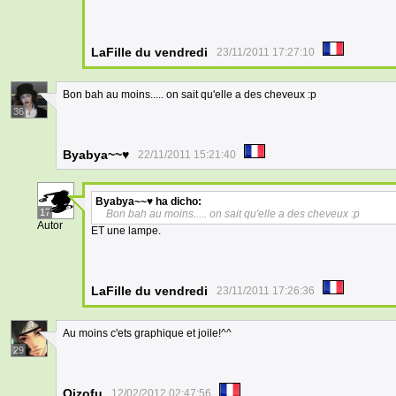
LaFille du vendredi
23/11/2011 17:27:10
Bon bah au moins..... on sait qu'elle a des cheveux :p
36
Byabya~~♥
22/11/2011 15:21:40
Byabya~~♥
ha dicho:
17
Bon bah au moins..... on sait qu'elle a des cheveux :p
Autor
ET une lampe.
LaFille du vendredi
23/11/2011 17:26:36
Au moins c'ets graphique et joile!^^
29
Oizofu
12/02/2012 02:47:56