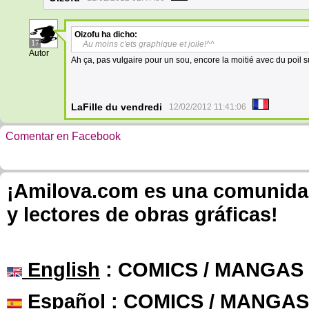
Oizofu
ha dicho:
17
Au moins c'ets graphique et joile!^^
Autor
Ah ça, pas vulgaire pour un sou, encore la moitié avec du poil s
LaFille du vendredi
12/02/2012 11:41:06
Comentar en Facebook
¡Amilova.com es una comunidad 
y lectores de obras gráficas!
English
: COMICS / MANGAS
Español
: COMICS / MANGAS