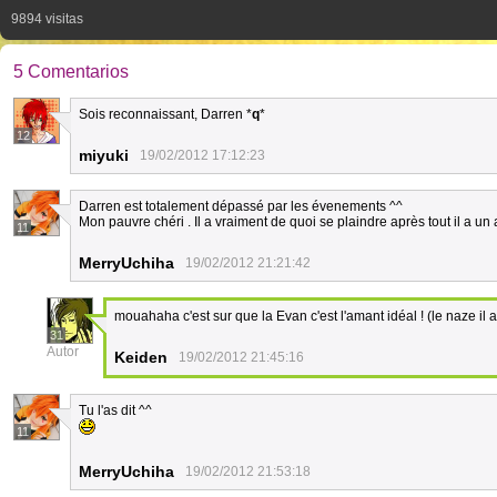
9894 visitas
5 Comentarios
Sois reconnaissant, Darren *
q
*
12
miyuki
19/02/2012 17:12:23
Darren est totalement dépassé par les évenements ^^
Mon pauvre chéri . Il a vraiment de quoi se plaindre après tout il a un
11
MerryUchiha
19/02/2012 21:21:42
mouahaha c'est sur que la Evan c'est l'amant idéal ! (le naze il 
31
Autor
Keiden
19/02/2012 21:45:16
Tu l'as dit ^^
11
MerryUchiha
19/02/2012 21:53:18