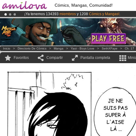
Cómics, Mangas, Comunidad!
¡Ya tenemos 134393
miembros
y 1208
Cómics y Mangas!
.
¡Conviertete en Premium por
3.95 euros
al mes!
Hazte Premium ya
¡
El Kickstarter Amilova está desormado lanzado
!.
Inicio
>
Directorio De Cómics
>
Manga
>
Yaoi - Boys Love
>
SethXFaye
>
Ch. 17
Favoritos
Compartir
Pantalla completa
Mini