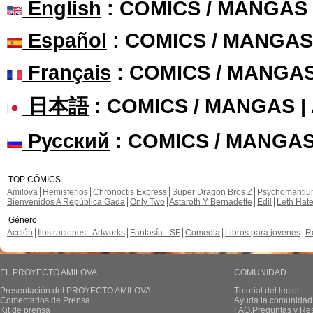
English
: COMICS / MANGAS
Español
: COMICS / MANGAS
Français
: COMICS / MANGA
日本語
: COMICS / MANGAS 
Русский
: COMICS / MANGAS
TOP CÓMICS
Amilova
Hemisferios
Chronoctis Express
Super Dragon Bros Z
Psychomanti
Bienvenidos A República Gada
Only Two
Astaroth Y Bernadette
Edil
Leth Hat
Género
Acción
Ilustraciones - Artworks
Fantasía - SF
Comedia
Libros para jovenes
R
EL PROYECTO AMILOVA
COMUNIDAD
Presentación del PROYECTO AMILOVA
Tutorial del lector
Comentarios de Prensa
Ayuda la comunidad
Kit de prensa
FAQ.Preguntas y Re