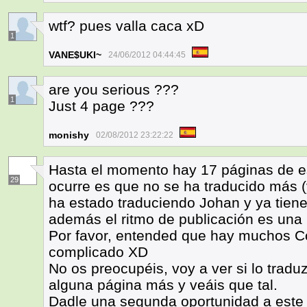
wtf? pues valla caca xD
1
VANE$UKI~
24/06/2012 04:44:45
are you serious ???
1
Just 4 page ???
monishy
02/08/2012 23:22:22
Hasta el momento hay 17 páginas de es
29
ocurre es que no se ha traducido más 
ha estado traduciendo Johan y ya tien
además el ritmo de publicación es una 
Por favor, entended que hay muchos C
complicado XD
No os preocupéis, voy a ver si lo trad
alguna página más y veáis que tal.
Dadle una segunda oportunidad a este