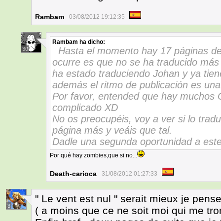
Rambam
03/08/2012 19:12:35
Rambam
ha dicho:
Hasta el momento hay 17 páginas de 
30
ocurre es que no se ha traducido más
ha estado traduciendo Johan y ya tien
además el ritmo de publicación es una
Por favor, entended que hay muchos 
complicado XD
No os preocupéis, voy a ver si lo tra
página más y veáis que tal.
Dadle una segunda oportunidad a est
Por qué hay zombies,que si no...
Death-carioca
31/08/2012 01:27:33
" Le vent est nul " serait mieux je pense
3
( a moins que ce ne soit moi qui me tr