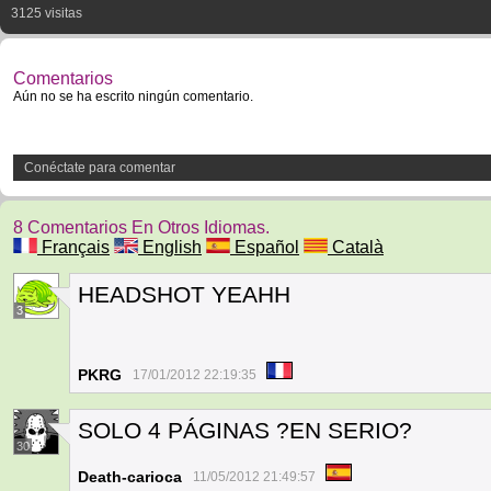
3125 visitas
Comentarios
Aún no se ha escrito ningún comentario.
Conéctate para comentar
8 Comentarios En Otros Idiomas.
Français
English
Español
Català
HEADSHOT YEAHH
3
PKRG
17/01/2012 22:19:35
SOLO 4 PÁGINAS ?EN SERIO?
30
Death-carioca
11/05/2012 21:49:57