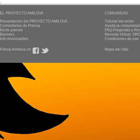
EL PROYECTO AMILOVA
COMUNIDAD
Presentación del PROYECTO AMILOVA
Tutorial del lector
Comentarios de Prensa
Ayuda la comunidad
Kit de prensa
FAQ.Preguntas y Re
Banners
Moneda Virtual: OR
Info Anunciantes
Condiciones de uso
Follow Amilova on
Mapa del sitio