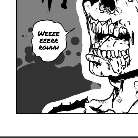
Weeee
eeerr
rghhh