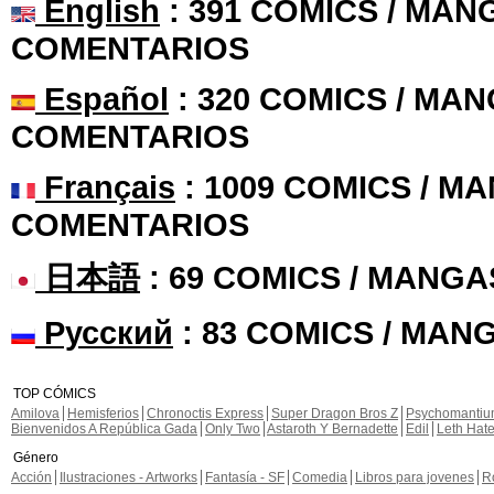
English
: 391 COMICS / MANG
COMENTARIOS
Español
: 320 COMICS / MAN
COMENTARIOS
Français
: 1009 COMICS / MA
COMENTARIOS
日本語
: 69 COMICS / MANGA
Русский
: 83 COMICS / MAN
TOP CÓMICS
Amilova
Hemisferios
Chronoctis Express
Super Dragon Bros Z
Psychomanti
Bienvenidos A República Gada
Only Two
Astaroth Y Bernadette
Edil
Leth Hat
Género
Acción
Ilustraciones - Artworks
Fantasía - SF
Comedia
Libros para jovenes
R