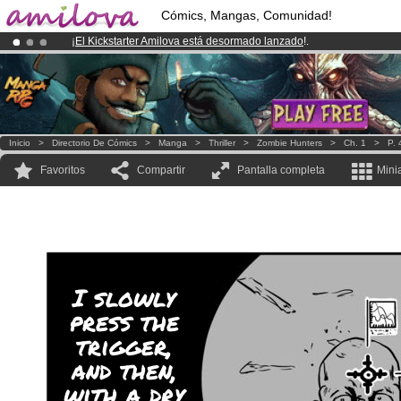
Cómics, Mangas, Comunidad!
¡
El Kickstarter Amilova está desormado lanzado
!.
¡Ya tenemos 100000
miembros
y 1000
Cómics y Mangas!
.
¡Conviertete en Premium por
3.95 euros
al mes!
Hazte Premium ya
Inicio
>
Directorio De Cómics
>
Manga
>
Thriller
>
Zombie Hunters
>
Ch. 1
>
P. 
Favoritos
Compartir
Pantalla completa
Mini
I slowly
press the
trigger,
and then,
with a dry