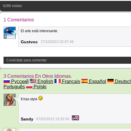
6280 visitas
1 Comentarios
El arte está interesante.
4
Gustvoc
27/10/2022 02:07:49
Conéctate para comentar
3 Comentarios En Otros Idiomas.
Русский
English
Français
Español
Deutsc
Português
Polski
It has style
1
Sandy
07/02/2012 13:20:30