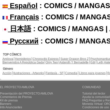
Español
: COMICS / MANGAS
Français
: COMICS / MANGA
日本語
: COMICS / MANGAS 
Русский
: COMICS / MANGAS
TOP CÓMICS
Amilova
Hemisferios
Chronoctis Express
Super Dragon Bros Z
Psychomanti
Bienvenidos A República Gada
Only Two
Astaroth Y Bernadette
Edil
Leth Hat
Género
Acción
Ilustraciones - Artworks
Fantasía - SF
Comedia
Libros para jovenes
R
EL PROYECTO AMILOVA
COMUNIDAD
Presentación del PROYECTO AMILOVA
Tutorial del lector
Comentarios de Prensa
Ayuda la comunidad
Kit de prensa
FAQ.Preguntas y Re
Banners
Moneda Virtual: OR
Info Anunciantes
Condiciones de uso