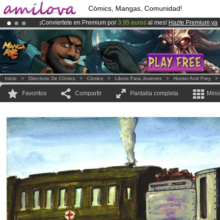
Cómics, Mangas, Comunidad!
¡Conviertete en Premium por
3.95 euros
al mes!
Hazte Premium ya
¡
El Kickstarter Amilova está desormado lanzado
!.
¡Ya tenemos 134393
miembros
y 1208
Cómics y Mangas!
.
Inicio
>
Directorio De Cómics
>
Cómics
>
Libros Para Jovenes
>
Hunter And Prey
Favoritos
Compartir
Pantalla completa
Mini