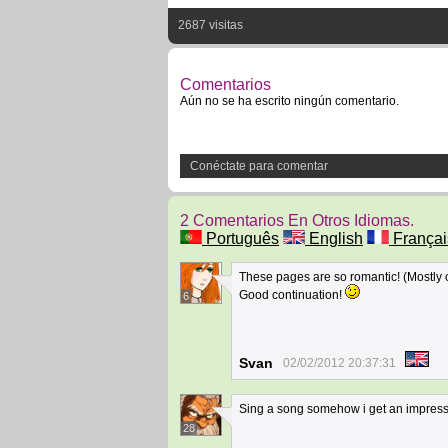
2687 visitas
Comentarios
Aún no se ha escrito ningún comentario.
Conéctate para comentar
2 Comentarios En Otros Idiomas.
Português
English
Françai
These pages are so romantic! (Mostly o
Good continuation!
6
Svan
02/02/2012 20:37:31
Sing a song somehow i get an impress
28