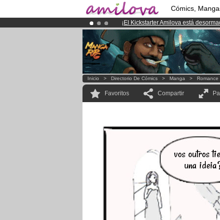
Cómics, Manga
¡
El Kickstarter Amilova está desorm
¡Ya tenemos 134393
miembros
y 12
¡Conviertete en Premium por
3.95 e
Inicio
>
Directorio De Cómics
>
Manga
>
Romance
Favoritos
Compartir
Pa
vos outros ti
una ideia