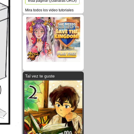
esta página! (¡Ganarás ORO!)
Mira todos los video tutoriales
Tal vez te guste