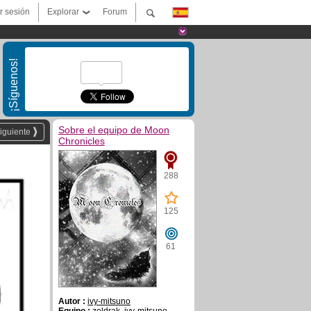
ar sesión
Explorar
Forum
¡Síguenos!
Sobre el equipo de Moon
iguiente
Chronicles
288
125
61
Autor :
ivy-mitsuno