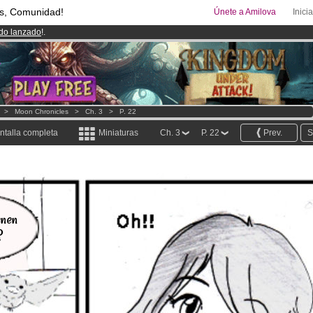
s, Comunidad!
Únete a Amilova
Inici
ado lanzado
!.
08
Cómics y Mangas!
.
uros
al mes!
Hazte Premium ya
>
Moon Chronicles
>
Ch. 3
>
P. 22
ntalla completa
Miniaturas
Ch. 3
P. 22
Prev.
S
enen
?