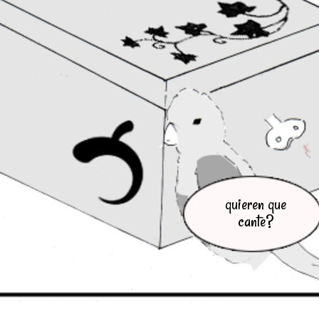
quieren que
cante?