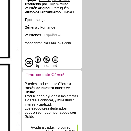
Equipo :
zeldrak
,
ivy-mitsuno
Traducido por :
ivy-mitsuno
Versión original:
Português
Ritmo de lanzamiento:
Jueves
Tipo :
manga
Género :
Romance
Versiones:
Español
moonchronicles.amilova.com
by
nc
nd
¡Traduce este Cómic!
Puedes traducir este Cómic
a
través de nuestra interface
Online
.
Traduciendo ayudas a los artistas
a darse a conocer, y muestras tu
interés y gratitud.
Los traductores dedicados
pueden ser recompensados con
Golds.
¡Ayuda a traducir o corregir