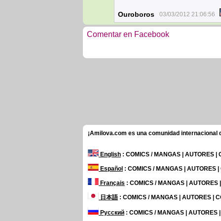
Ouroboros
03/03/2012 21:06:56
Comentar en Facebook
¡Amilova.com es una comunidad internacional de
English
: COMICS / MANGAS | AUTORES |
Español
: COMICS / MANGAS | AUTORES 
Français
: COMICS / MANGAS | AUTORES
日本語
: COMICS / MANGAS | AUTORES |
Русский
: COMICS / MANGAS | AUTORES 