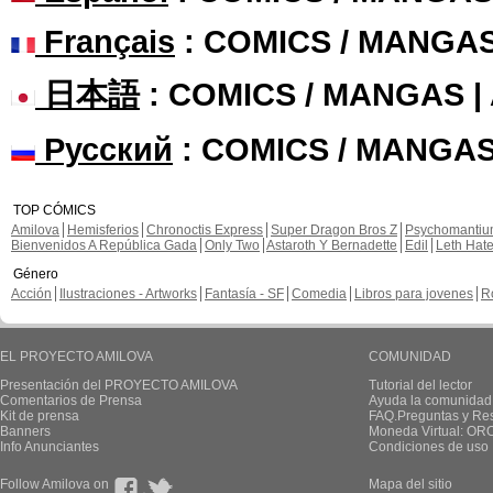
Français
: COMICS / MANGA
日本語
: COMICS / MANGAS 
Русский
: COMICS / MANGAS
TOP CÓMICS
Amilova
Hemisferios
Chronoctis Express
Super Dragon Bros Z
Psychomanti
Bienvenidos A República Gada
Only Two
Astaroth Y Bernadette
Edil
Leth Hat
Género
Acción
Ilustraciones - Artworks
Fantasía - SF
Comedia
Libros para jovenes
R
EL PROYECTO AMILOVA
COMUNIDAD
Presentación del PROYECTO AMILOVA
Tutorial del lector
Comentarios de Prensa
Ayuda la comunidad
Kit de prensa
FAQ.Preguntas y Re
Banners
Moneda Virtual: OR
Info Anunciantes
Condiciones de uso
Follow Amilova on
Mapa del sitio