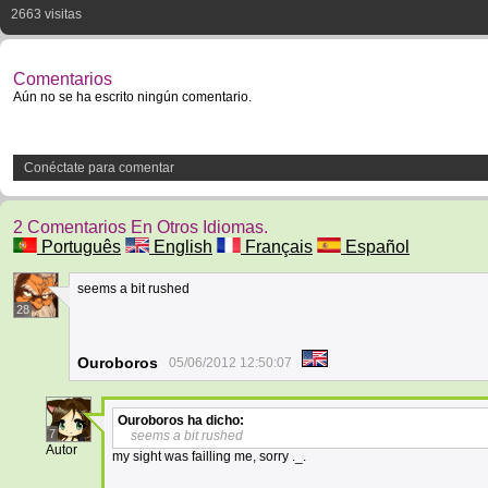
2663 visitas
Comentarios
Aún no se ha escrito ningún comentario.
Conéctate para comentar
2 Comentarios En Otros Idiomas.
Português
English
Français
Español
seems a bit rushed
28
Ouroboros
05/06/2012 12:50:07
Ouroboros
ha dicho:
7
seems a bit rushed
Autor
my sight was failling me, sorry ._.