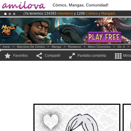
Cómics, Mangas, Comunidad!
¡Ya tenemos 134393
miembros
y 1208
Cómics y Mangas!
.
¡Conviertete en Premium por
3.95 euros
al mes!
Hazte Premium ya
¡
El Kickstarter Amilova está desormado lanzado
!.
Inicio
>
Directorio De Cómics
>
Manga
>
Romance
>
Moon Chronicles
>
Ch. 4
Favoritos
Compartir
Pantalla completa
Mini