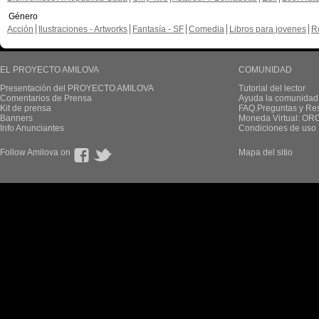
Género
Acción
Ilustraciones - Artworks
Fantasía - SF
Comedia
Libros para jovenes
R
EL PROYECTO AMILOVA
COMUNIDAD
Presentación del PROYECTO AMILOVA
Tutorial del lector
Comentarios de Prensa
Ayuda la comunidad
Kit de prensa
FAQ.Preguntas y Re
Banners
Moneda Virtual: OR
Info Anunciantes
Condiciones de uso
Follow Amilova on
Mapa del sitio