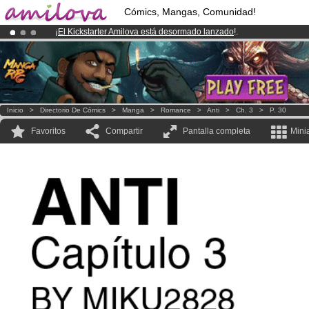
Cómics, Mangas, Comunidad!
¡
El Kickstarter Amilova está desormado lanzado
!.
¡Conviertete en Premium por
3.95 euros
al mes!
Hazte Premium ya
¡Ya tenemos 134393
miembros
y 1208
Cómics y Mangas!
.
Inicio
>
Directorio De Cómics
>
Manga
>
Romance
>
Anti
>
Ch. 3
>
P. 30
Favoritos
Compartir
Pantalla completa
Mini