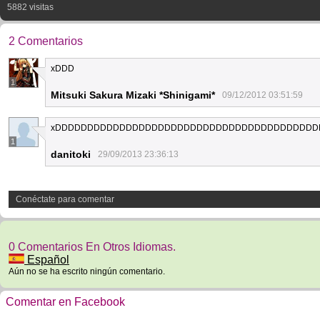
5882 visitas
2 Comentarios
xDDD
1
Mitsuki Sakura Mizaki *Shinigami*
09/12/2012 03:51:59
xDDDDDDDDDDDDDDDDDDDDDDDDDDDDDDDDDDDDDDDDD
1
danitoki
29/09/2013 23:36:13
Conéctate para comentar
0 Comentarios En Otros Idiomas.
Español
Aún no se ha escrito ningún comentario.
Comentar en Facebook