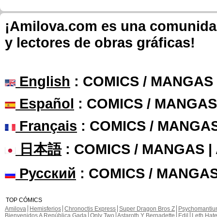
¡Amilova.com es una comunidad 
y lectores de obras gráficas!
English
: COMICS / MANGAS
Español
: COMICS / MANGAS
Français
: COMICS / MANGA
日本語
: COMICS / MANGAS 
Русский
: COMICS / MANGAS
TOP CÓMICS
Amilova
Hemisferios
Chronoctis Express
Super Dragon Bros Z
Psychomanti
Bienvenidos A República Gada
Only Two
Astaroth Y Bernadette
Edil
Leth Hat