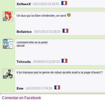
XxHaexX
20/11/2012 21:55:51
Un duo qui va bien s'entendre, on sent.
33
Bellatrice
26/01/2013 22:59:25
comment elle se la pete!
abusé
23
Tchouda
29/06/2013 12:55:33
il lui manque pas le genre de ruban qu'elle avait a la page d'avant ?
23
Eme
19/12/2013 17:34:55
Comentar en Facebook