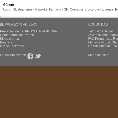
Género
Acción
Ilustraciones - Artworks
Fantasía - SF
Comedia
Libros para jovenes
R
EL PROYECTO AMILOVA
COMUNIDAD
Presentación del PROYECTO AMILOVA
Tutorial del lector
Comentarios de Prensa
Ayuda la comunidad
Kit de prensa
FAQ.Preguntas y Re
Banners
Moneda Virtual: OR
Info Anunciantes
Condiciones de uso
Follow Amilova on
Mapa del sitio