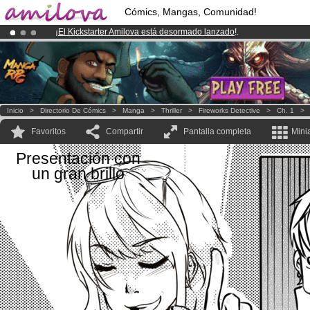
Cómics, Mangas, Comunidad!
¡
El Kickstarter Amilova está desormado lanzado
!.
¡Ya tenemos 100000
miembros
y 1000
Cómics y Mangas!
.
¡Conviertete en Premium por
3.95 euros
al mes!
Hazte Premium ya
Inicio
>
Directorio De Cómics
>
Manga
>
Thriller
>
Fireworks Detective
>
Ch. 1
Favoritos
Compartir
Pantalla completa
Mini
Presentación con
un gran brillo