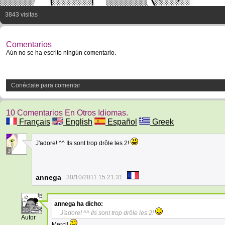
3843 visitas
Comentarios
Aún no se ha escrito ningún comentario.
Conéctate para comentar
10 Comentarios En Otros Idiomas.
Français
English
Español
Greek
J'adore! ^^ Ils sont trop drôle les 2!
3
annega
30/10/2011 15:21:31
annega
ha dicho:
20
J'adore! ^^ Ils sont trop drôle les 2!
Autor
Merci!