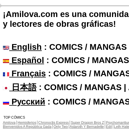
¡Amilova.com es una comunidad 
y lectores de obras gráficas!
English
: COMICS / MANGAS
Español
: COMICS / MANGAS
Français
: COMICS / MANGA
日本語
: COMICS / MANGAS 
Русский
: COMICS / MANGAS
TOP CÓMICS
Amilova
Hemisferios
Chronoctis Express
Super Dragon Bros Z
Psychomanti
Bienvenidos A República Gada
Only Two
Astaroth Y Bernadette
Edil
Leth Hat