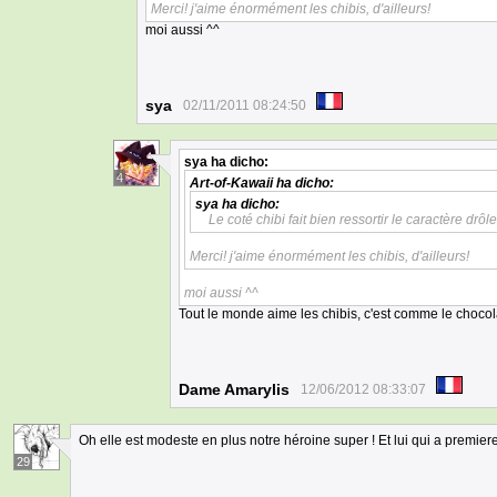
Merci! j'aime énormément les chibis, d'ailleurs!
moi aussi ^^
sya
02/11/2011 08:24:50
sya
ha dicho:
4
Art-of-Kawaii
ha dicho:
sya
ha dicho:
Le coté chibi fait bien ressortir le caractère drôl
Merci! j'aime énormément les chibis, d'ailleurs!
moi aussi ^^
Tout le monde aime les chibis, c'est comme le chocola
Dame Amarylis
12/06/2012 08:33:07
Oh elle est modeste en plus notre héroine super ! Et lui qui a premier
29