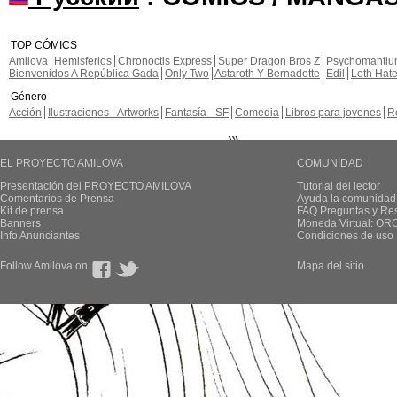
TOP CÓMICS
Amilova
Hemisferios
Chronoctis Express
Super Dragon Bros Z
Psychomanti
Bienvenidos A República Gada
Only Two
Astaroth Y Bernadette
Edil
Leth Hat
Género
Acción
Ilustraciones - Artworks
Fantasía - SF
Comedia
Libros para jovenes
R
EL PROYECTO AMILOVA
COMUNIDAD
Presentación del PROYECTO AMILOVA
Tutorial del lector
Comentarios de Prensa
Ayuda la comunidad
Kit de prensa
FAQ.Preguntas y Re
Banners
Moneda Virtual: OR
Info Anunciantes
Condiciones de uso
Follow Amilova on
Mapa del sitio