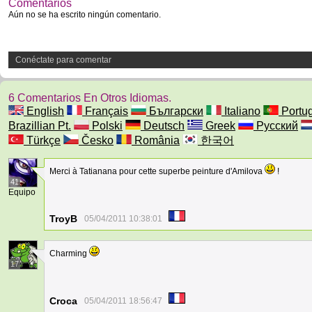
Comentarios
Aún no se ha escrito ningún comentario.
Conéctate para comentar
6 Comentarios En Otros Idiomas.
English
Français
Български
Italiano
Portu
Brazillian Pt.
Polski
Deutsch
Greek
Русский
Türkçe
Česko
România
한국어
Merci à Tatianana pour cette superbe peinture d'Amilova
!
41
Equipo
TroyB
05/04/2011 10:38:01
Charming
17
Croca
05/04/2011 18:56:47