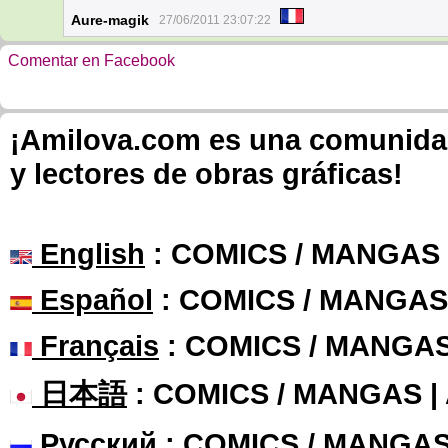
Aure-magik
27/06/2011 23:07:22
Comentar en Facebook
¡Amilova.com es una comunidad 
y lectores de obras gráficas!
English
: COMICS / MANGAS
Español
: COMICS / MANGAS
Français
: COMICS / MANGA
日本語
: COMICS / MANGAS 
Русский
: COMICS / MANGAS