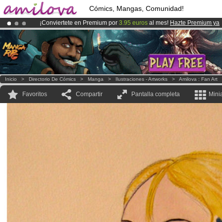
Cómics, Mangas, Comunidad!
¡Conviertete en Premium por
3.95 euros
al mes!
Hazte Premium ya
¡Ya tenemos 100000
miembros
y 1000
Cómics y Mangas!
.
¡
El Kickstarter Amilova está desormado lanzado
!.
Inicio
>
Directorio De Cómics
>
Manga
>
Ilustraciones - Artworks
>
Amilova : Fan Art
Favoritos
Compartir
Pantalla completa
Mini