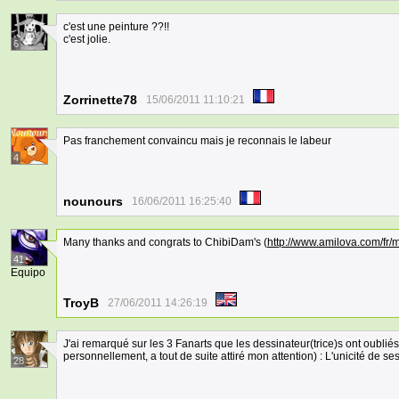
c'est une peinture ??!!
c'est jolie.
6
Zorrinette78
15/06/2011 11:10:21
Pas franchement convaincu mais je reconnais le labeur
4
nounours
16/06/2011 16:25:40
Many thanks and congrats to ChibiDam's (
http://www.amilova.com/f
41
Equipo
TroyB
27/06/2011 14:26:19
J'ai remarqué sur les 3 Fanarts que les dessinateur(trice)s ont oublié
personnellement, a tout de suite attiré mon attention) : L'unicité de ses
28