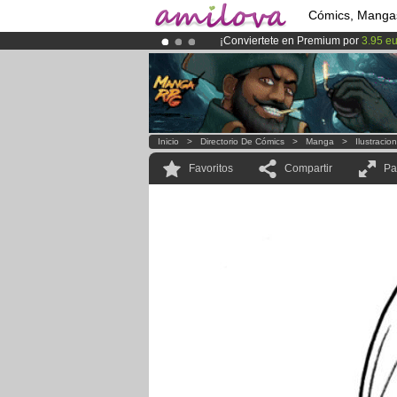
Cómics, Manga
¡Conviertete en Premium por
3.95 e
¡
El Kickstarter Amilova está desorm
¡Ya tenemos 100000
miembros
y 10
Inicio
>
Directorio De Cómics
>
Manga
>
Ilustracio
Favoritos
Compartir
Pa