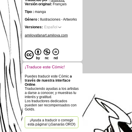
Traducido por :
redfirev2
Versión original:
Français
Tipo :
manga
Género :
Ilustraciones - Artworks
Versiones:
Español
amilovafanart.amilova.com
by
nc
nd
¡Traduce este Cómic!
Puedes traducir este Cómic
a
través de nuestra interface
Online
.
Traduciendo ayudas a los artistas
a darse a conocer, y muestras tu
interés y gratitud.
Los traductores dedicados
pueden ser recompensados con
Golds.
¡Ayuda a traducir o corregir
esta página! (¡Ganarás ORO!)