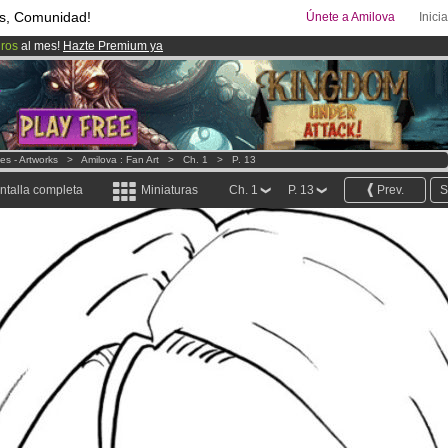
s, Comunidad!
Únete a Amilova
Inici
uros
al mes!
Hazte Premium ya
ado lanzado
!.
00
Cómics y Mangas!
.
nes - Artworks
>
Amilova : Fan Art
>
Ch. 1
>
P. 13
ntalla completa
Miniaturas
Ch. 1
P. 13
Prev.
S