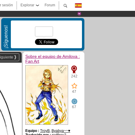
ar sesión
Explorar
Forum
¡Síguenos!
Sobre el equipo de Amilova :
iguiente
Fan Art
242
47
67
Equipo :
TroyB
,
Byabya~~♥