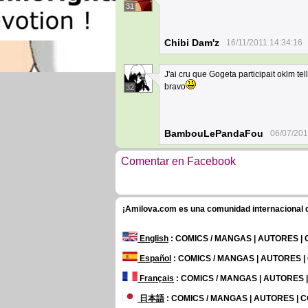
31
Chibi Dam'z
16/11/2011 14:34:16
J'ai cru que Gogeta participait oklm te
bravo
32
BambouLePandaFou
06/07/201
Comentar en Facebook
¡Amilova.com es una comunidad internacional de
English
: COMICS / MANGAS | AUTORES |
Español
: COMICS / MANGAS | AUTORES 
Français
: COMICS / MANGAS | AUTORES
日本語
: COMICS / MANGAS | AUTORES |