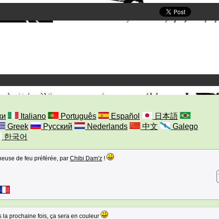
ки
Italiano
Português
Español
日本語
Greek
Русский
Nederlands
中文
Galego
한국어
cheuse de feu préférée, par
Chibi Dam'z
!
 la prochaine fois, ça sera en couleur