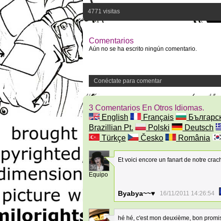
4771 visitas
Comentarios
Aún no se ha escrito ningún comentario.
Conéctate para comentar
3 Comentarios En Otros Idiomas.
English
Français
Българс
Brazillian Pt.
Polski
Deutsch
Türkçe
Česko
România
Et voici encore un fanart de notre cra
36
Equipo
Byabya~~♥
16/11/2011 14:26:54
hé hé, c'est mon deuxième, bon promis