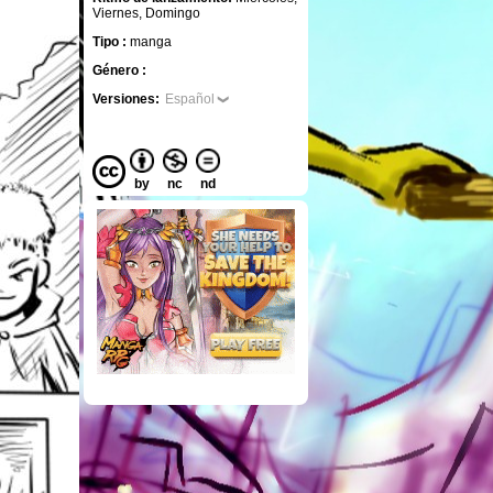
Viernes, Domingo
Tipo :
manga
Género :
Versiones:
Español
by
nc
nd