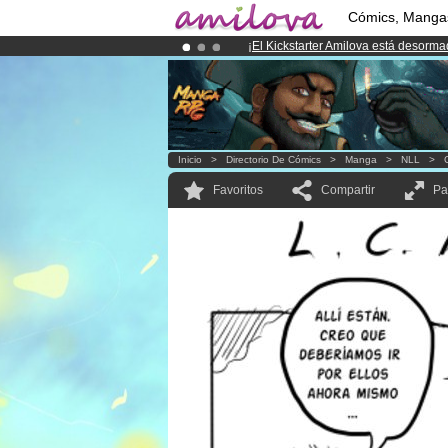
Cómics, Manga
¡
El Kickstarter Amilova está desorm
¡Conviertete en Premium por
3.95 e
¡Ya tenemos 100000
miembros
y 10
Inicio
>
Directorio De Cómics
>
Manga
>
NLL
>
Favoritos
Compartir
Pa