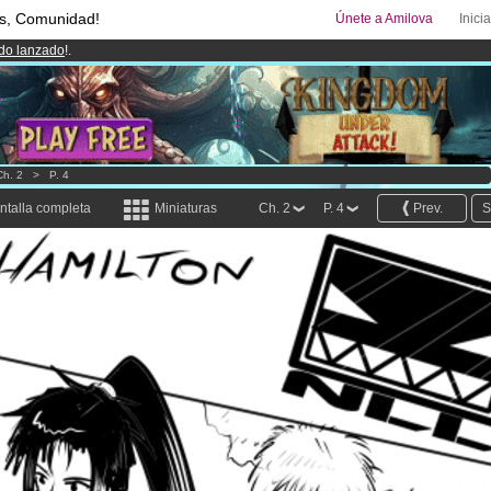
s, Comunidad!
Únete a Amilova
Inici
ado lanzado
!.
uros
al mes!
Hazte Premium ya
00
Cómics y Mangas!
.
Ch. 2
>
P. 4
ntalla completa
Miniaturas
Ch. 2
P. 4
Prev.
S