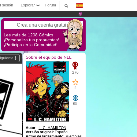
ar sesión
Explorar
Forum
Crea una cuenta gratuita
Lee más de 1208 Cómics
¡Personaliza tus propuestas!
¡Participa en la Comunidad!
Sobre el equipo de NLL
iguiente
270
2
65
Autor :
L_C_HAMILTON
Versión original:
Español
Ritmo de lanzamiento:
Miercoles,