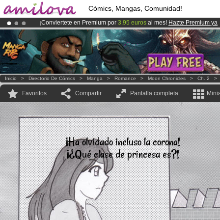
Cómics, Mangas, Comunidad!
¡Conviertete en Premium por
3.95 euros
al mes!
Hazte Premium ya
¡
El Kickstarter Amilova está desormado lanzado
!.
¡Ya tenemos 100000
miembros
y 1000
Cómics y Mangas!
.
Inicio
>
Directorio De Cómics
>
Manga
>
Romance
>
Moon Chronicles
>
Ch. 2
Favoritos
Compartir
Pantalla completa
Mini
¡Ha olvidado incluso la corona!
¡¿Qué clase de princesa es?!