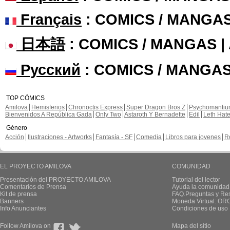
Français
: COMICS / MANGA
日本語
: COMICS / MANGAS 
Русский
: COMICS / MANGAS
TOP CÓMICS
Amilova
Hemisferios
Chronoctis Express
Super Dragon Bros Z
Psychomanti
Bienvenidos A República Gada
Only Two
Astaroth Y Bernadette
Edil
Leth Hat
Género
Acción
Ilustraciones - Artworks
Fantasía - SF
Comedia
Libros para jovenes
R
EL PROYECTO AMILOVA
COMUNIDAD
Presentación del PROYECTO AMILOVA
Tutorial del lector
Comentarios de Prensa
Ayuda la comunidad
Kit de prensa
FAQ.Preguntas y Re
Banners
Moneda Virtual: OR
Info Anunciantes
Condiciones de uso
Follow Amilova on
Mapa del sitio