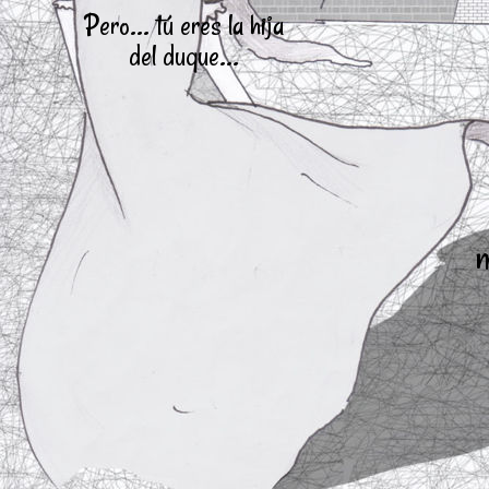
Pero... tú eres la hija
del duque...
m