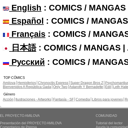
English
: COMICS / MANGAS
Español
: COMICS / MANGAS
Français
: COMICS / MANGA
日本語
: COMICS / MANGAS 
Русский
: COMICS / MANGAS
TOP CÓMICS
Amilova
Hemisferios
Chronoctis Express
Super Dragon Bros Z
Psychomanti
Bienvenidos A República Gada
Only Two
Astaroth Y Bernadette
Edil
Leth Hat
Género
Acción
Ilustraciones - Artworks
Fantasía - SF
Comedia
Libros para jovenes
R
EL PROYECTO AMILOVA
COMUNIDAD
Presentación del PROYECTO AMILOVA
Tutorial del lector
Comentarios de Prensa
Ayuda la comunidad