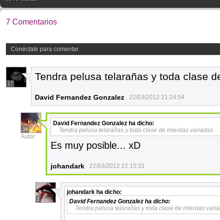
7 Comentarios
Conéctate para comentar
Tendra pelusa telarañas y toda clase d
17
David Fernandez Gonzalez
22/03/2012 21:24:54
David Fernandez Gonzalez
ha dicho:
34
Tendra pelusa telarañas y toda clase de mierdas variadas
Autor
Es muy posible... xD
johandark
22/03/2012 22:15:31
johandark
ha dicho:
1
David Fernandez Gonzalez
ha dicho:
Tendra pelusa telarañas y toda clase de mierdas vari