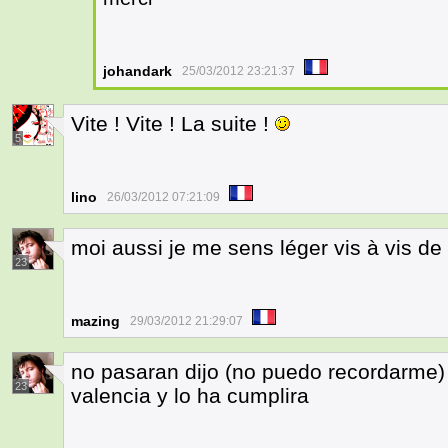
johandark
25/03/2012 23:21:37
Vite ! Vite ! La suite !
5
lino
26/03/2012 07:21:09
moi aussi je me sens léger vis à vis de
23
mazing
29/03/2012 21:29:07
no pasaran dijo (no puedo recordarme) 
23
valencia y lo ha cumplira