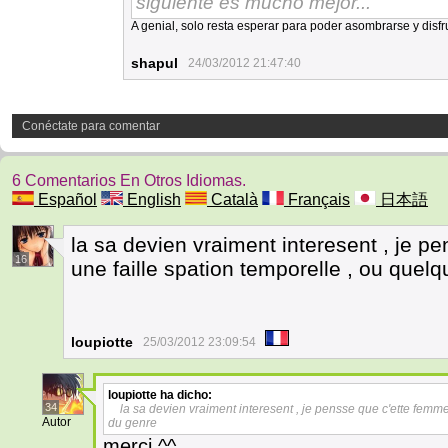
siguiente es mucho mejor...
A genial, solo resta esperar para poder asombrarse y disfru
shapul
24/03/2012 21:47:40
Conéctate para comentar
6 Comentarios En Otros Idiomas.
Español
English
Català
Français
日本語
la sa devien vraiment interesent , je p
16
une faille spation temporelle , ou quel
loupiotte
25/03/2012 23:09:54
loupiotte
ha dicho:
34
la sa devien vraiment interesent , je pensse que c'ette femm
Autor
du genre
merci ^^