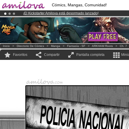
Cómics, Mangas, Comunidad!
¡
El Kickstarter Amilova está desormado lanzado
!.
¡Ya tenemos 100000
miembros
y 1000
Cómics y Mangas!
.
¡Conviertete en Premium por
3.95 euros
al mes!
Hazte Premium ya
Inicio
>
Directorio De Cómics
>
Manga
>
Fantasía - SF
>
ARKHAM Roots
>
Ch. 7
Favoritos
Compartir
Pantalla completa
Mini