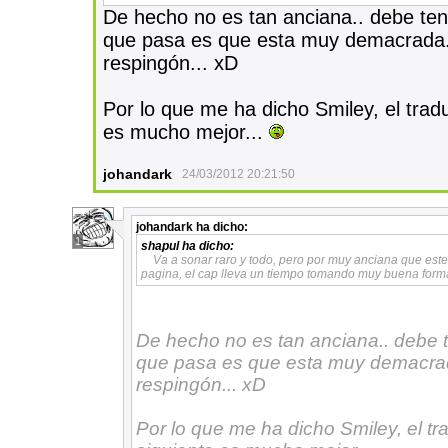
De hecho no es tan anciana.. debe te
que pasa es que esta muy demacrada...
respingón... xD
Por lo que me ha dicho Smiley, el traduc
es mucho mejor...
johandark
24/03/2012 20:21:50
johandark
ha dicho:
1
shapul
ha dicho:
Va a sonar raro y todo, pero por muy anciana que este l
pagina, el cap lleva un tiempo tomando muy buena form
De hecho no es tan anciana.. debe 
que pasa es que esta muy demacrada.
respingón... xD
Por lo que me ha dicho Smiley, el tra