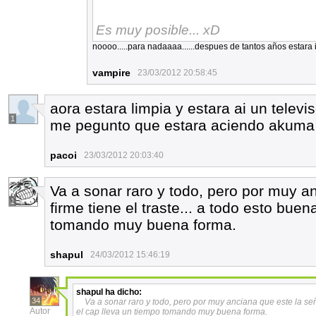
Es muy posible... xD
noooo.....para nadaaaa......despues de tantos años estara
vampire
23/03/2012 20:58:45
aora estara limpia y estara ai un televi
1
me pegunto que estara aciendo akuma
pacoi
23/03/2012 20:03:40
Va a sonar raro y todo, pero por muy a
1
firme tiene el traste... a todo esto bue
tomando muy buena forma.
shapul
24/03/2012 15:46:19
shapul
ha dicho:
34
Va a sonar raro y todo, pero por muy anciana que este la seño
Autor
el cap lleva un tiempo tomando muy buena forma.