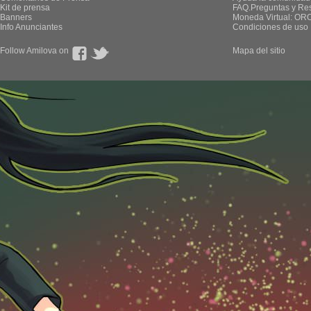
Kit de prensa
FAQ.Preguntas y Re
Banners
Moneda Virtual: OR
Info Anunciantes
Condiciones de uso
Follow Amilova on
Mapa del sitio