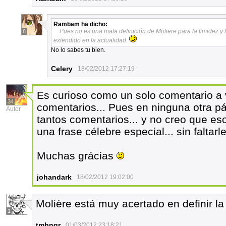
Rambam
ha dicho:
Pues no es una mala definición de Moliere para la timidez y
8
extendido en la actualidad.
No lo sabes tu bien.
Celery
18/02/2012 17:27:19
Es curioso como un solo comentario a
34
comentarios... Pues en ninguna otra pá
Autor
tantos comentarios... y no creo que es
una frase célebre especial... sin faltarl
Muchas grácias
johandark
18/02/2012 19:02:00
Molière está muy acertado en definir la
1
tmbngr
01/03/2012 23:18:21