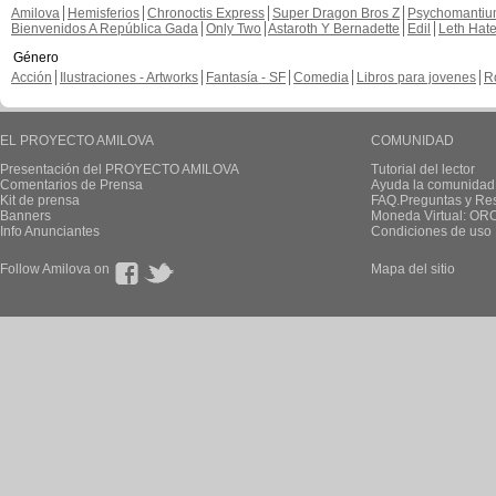
Amilova
Hemisferios
Chronoctis Express
Super Dragon Bros Z
Psychomanti
Bienvenidos A República Gada
Only Two
Astaroth Y Bernadette
Edil
Leth Hat
Género
Acción
Ilustraciones - Artworks
Fantasía - SF
Comedia
Libros para jovenes
R
EL PROYECTO AMILOVA
COMUNIDAD
Presentación del PROYECTO AMILOVA
Tutorial del lector
Comentarios de Prensa
Ayuda la comunidad
Kit de prensa
FAQ.Preguntas y Re
Banners
Moneda Virtual: OR
Info Anunciantes
Condiciones de uso
Follow Amilova on
Mapa del sitio