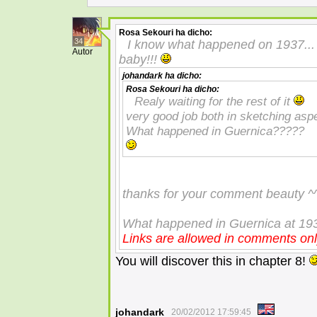
Rosa Sekouri
ha dicho:
34
I know what happened on 1937... 
Autor
baby!!!
johandark
ha dicho:
Rosa Sekouri
ha dicho:
Realy waiting for the rest of it
very good job both in sketching aspe
What happened in Guernica?????
thanks for your comment beauty ^
What happened in Guernica at 19
Links are allowed in comments on
You will discover this in chapter 8!
johandark
20/02/2012 17:59:45