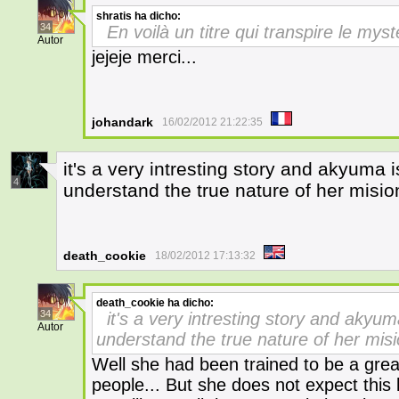
shratis
ha dicho:
34
En voilà un titre qui transpire le my
Autor
jejeje merci...
johandark
16/02/2012 21:22:35
it's a very intresting story and akyuma i
4
understand the true nature of her misi
death_cookie
18/02/2012 17:13:32
death_cookie
ha dicho:
34
it's a very intresting story and akyum
Autor
understand the true nature of her mis
Well she had been trained to be a great 
people... But she does not expect this k