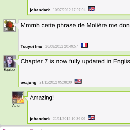
johandark
10/07/2012 17:07:04
Mmmh cette phrase de Molière me donne
26
Tsuyoi Imo
26/08/2012 20:49:57
Chapter 7 is now fully updated in Engli
2
Equipo
evajung
21/11/2012 05:38:30
Amazing!
34
Autor
johandark
21/11/2012 10:36:06