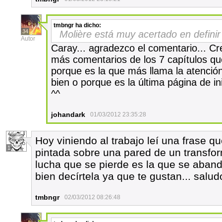
tmbngr
ha dicho:
34
Molière está muy acertado en definir 
Autor
Caray... agradezco el comentario... Cr
más comentarios de los 7 capítulos que
porque es la que más llama la atenció
bien o porque es la última página de in
^^
johandark
01/03/2012 23:35:28
Hoy viniendo al trabajo leí una frase 
1
pintada sobre una pared de un transfor
lucha que se pierde es la que se aban
bien decírtela ya que te gustan... salud
tmbngr
02/03/2012 08:26:48