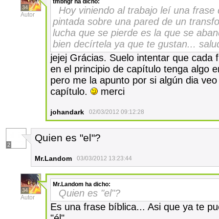
tmbngr
ha dicho:
34
Hoy viniendo al trabajo leí una fra
Autor
pintada sobre una pared de un transfo
lucha que se pierde es la que se aba
bien decírtela ya que te gustan... sal
jejej Grácias. Suelo intentar que cada
en el principio de capítulo tenga algo e
pero me la apunto por si algún dia veo
capítulo.
merci
johandark
02/03/2012 09:12:28
Quien es "el"?
2
Mr.Landom
03/03/2012 13:23:44
Mr.Landom
ha dicho:
34
Quien es "el"?
Autor
Es una frase bíblica... Asi que ya te p
"él".