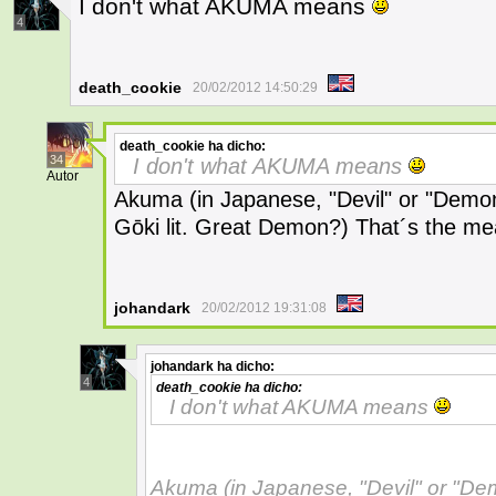
I don't what AKUMA means
4
death_cookie
20/02/2012 14:50:29
death_cookie
ha dicho:
34
I don't what AKUMA means
Autor
Akuma (in Japanese, "Devil" or "Dem
Gōki lit. Great Demon?) That´s the m
johandark
20/02/2012 19:31:08
johandark
ha dicho:
4
death_cookie
ha dicho:
I don't what AKUMA means
Akuma (in Japanese, "Devil" or "D