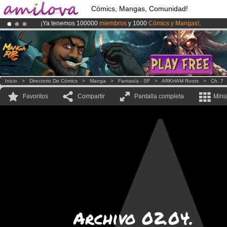
Cómics, Mangas, Comunidad!
¡Ya tenemos 100000
miembros
y 1000
Cómics y Mangas!
.
¡Conviertete en Premium por
3.95 euros
al mes!
Hazte Premium ya
¡
El Kickstarter Amilova está desormado lanzado
!.
Inicio
>
Directorio De Cómics
>
Manga
>
Fantasía - SF
>
ARKHAM Roots
>
Ch. 7
Favoritos
Compartir
Pantalla completa
Mini
Archivo 02.04.