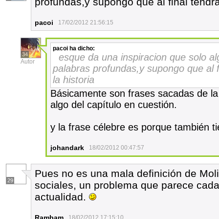
profundas,y supongo que al final tendra
pacoi
17/02/2012 21:56:15
pacoi
ha dicho:
34
esque da una inspiracion que solo a
Autor
palabras profundas,y supongo que al f
la historia
Básicamente son frases sacadas de la
algo del capítulo en cuestión.
y la frase célebre es porque también ti
johandark
18/02/2012 00:47:57
Pues no es una mala definición de Molie
29
sociales, un problema que parece cada
actualidad.
Rambam
18/02/2012 17:15:10