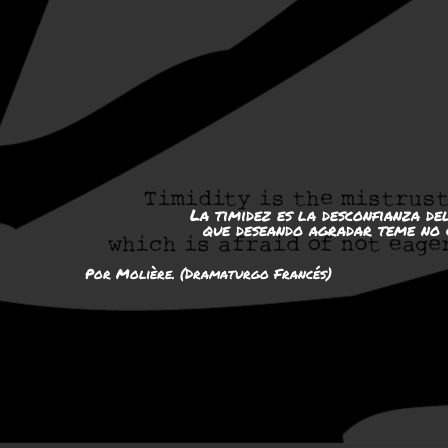
La timidez es la desconfianza de
que deseando agradar teme no 
Por Molière. (Dramaturgo Francés)