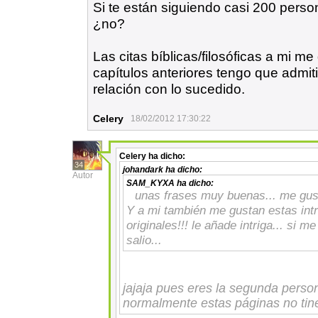
Si te están siguiendo casi 200 perso
¿no?
Las citas bíblicas/filosóficas a mi m
capítulos anteriores tengo que admi
relación con lo sucedido.
Celery
18/02/2012 17:30:22
Celery
ha dicho:
34
johandark
ha dicho:
Autor
SAM_KYXA
ha dicho:
unas frases muy buenas... me gus
Y a mi también me gustan estas intr
originales!!! le añade intriga... si
salio...
jajaja pues eres la segunda pers
normalmente estas páginas no tin