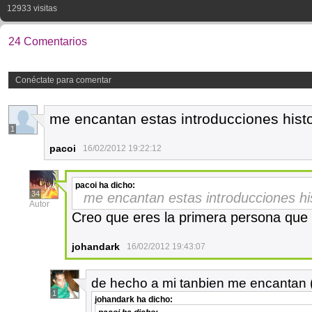
12933 visitas
24 Comentarios
Conéctate para comentar
me encantan estas introducciones hist
1
pacoi
16/02/2012 19:22:12
pacoi
ha dicho:
34
me encantan estas introducciones hi
Autor
Creo que eres la primera persona que 
johandark
16/02/2012 19:43:07
de hecho a mi tanbien me encantan (
1
johandark
ha dicho: