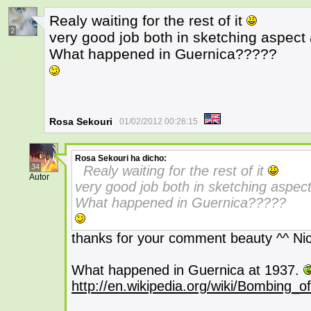
Realy waiting for the rest of it
2
very good job both in sketching aspect a
What happened in Guernica?????
Rosa Sekouri
01/02/2012 00:26:15
Rosa Sekouri
ha dicho:
34
Realy waiting for the rest of it
Autor
very good job both in sketching aspect
What happened in Guernica?????
thanks for your comment beauty ^^ Ni
What happened in Guernica at 1937.
http://en.wikipedia.org/wiki/Bombing_