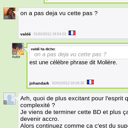
on a pas deja vu cette pas ?
28
valdé
01/02/2012 18:54:23
valdé
ha dicho:
34
on a pas deja vu cette pas ?
Autor
est une célèbre phrase dit Molière.
johandark
02/02/2012 20:26:30
Arh, quoi de plus excitant pour l'espri
3
complexité ?
Je viens de terminer cette BD et plus ça
devenir accro.
Alors continuez comme ça c'est du supe