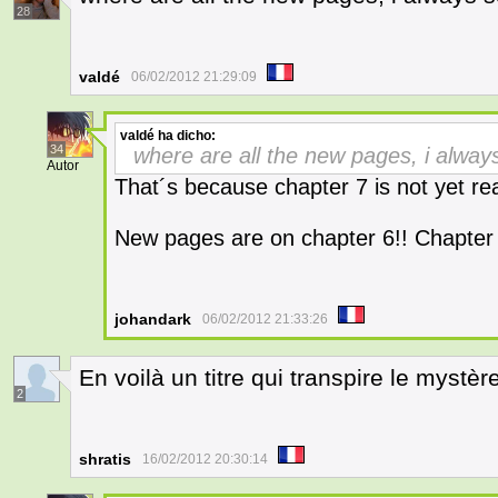
28
valdé
06/02/2012 21:29:09
valdé
ha dicho:
34
where are all the new pages, i alway
Autor
That´s because chapter 7 is not yet re
New pages are on chapter 6!! Chapter 6
johandark
06/02/2012 21:33:26
En voilà un titre qui transpire le mystè
2
shratis
16/02/2012 20:30:14