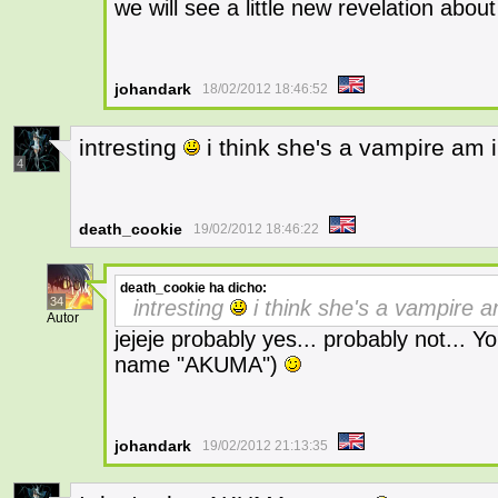
we will see a little new revelation abo
johandark
18/02/2012 18:46:52
intresting
i think she's a vampire am i
4
death_cookie
19/02/2012 18:46:22
death_cookie
ha dicho:
34
intresting
i think she's a vampire am
Autor
jejeje probably yes... probably not... You
name "AKUMA")
johandark
19/02/2012 21:13:35