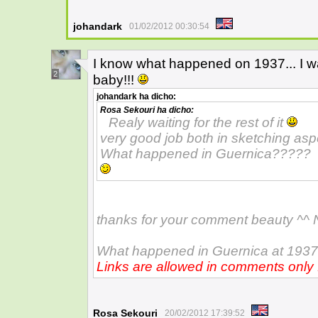
johandark
01/02/2012 00:30:54
I know what happened on 1937... I w
2
baby!!!
johandark
ha dicho:
Rosa Sekouri
ha dicho:
Realy waiting for the rest of it
very good job both in sketching aspe
What happened in Guernica?????
thanks for your comment beauty ^^ 
What happened in Guernica at 1937
Links are allowed in comments only
Rosa Sekouri
20/02/2012 17:39:52