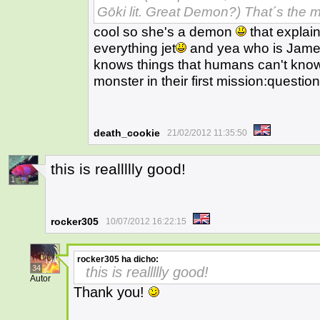
Gōki lit. Great Demon?) That´s the
cool so she's a demon
that explai
everything jet
and yea who is James
knows things that humans can't know
monster in their first mission:question
death_cookie
21/02/2012 11:35:50
this is reallllly good!
1
rocker305
10/07/2012 16:22:15
rocker305
ha dicho:
34
this is reallllly good!
Autor
Thank you!