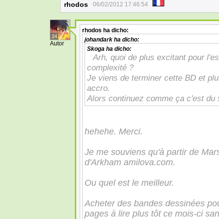
rhodos
06/02/2012 17:46:54
rhodos
ha dicho:
34
johandark
ha dicho:
Autor
Skoga
ha dicho:
Arh, quoi de plus excitant pour l'e
complexité ?
Je viens de terminer cette BD et plu
accro.
Alors continuez comme ça c'est du s
hehehe. Merci.
Je me souviens qu'à partir de Mars
d'Arkham amilova.com.
Ou quel est le meilleur.
Acheter des bandes dessinées pou
pages à lire plus tôt ce mois-ci sa