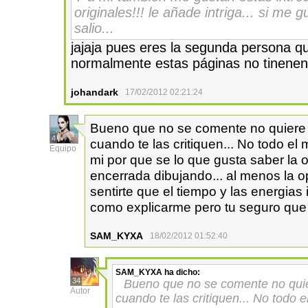
originales!!! le añade intriga... si m
salio...
jajaja pues eres la segunda persona 
normalmente estas páginas no tinenen
johandark
17/02/2012 02:21:24
Bueno que no se comente no quiere d
4
cuando te las critiquen... No todo e
Equipo
mi por que se lo que gusta saber la 
encerrada dibujando... al menos la op
sentirte que el tiempo y las energias 
como explicarme pero tu seguro que 
SAM_KYXA
18/02/2012 01:52:40
SAM_KYXA
ha dicho:
34
Bueno que no se comente no quie
Autor
cuando te las critiquen... No todo