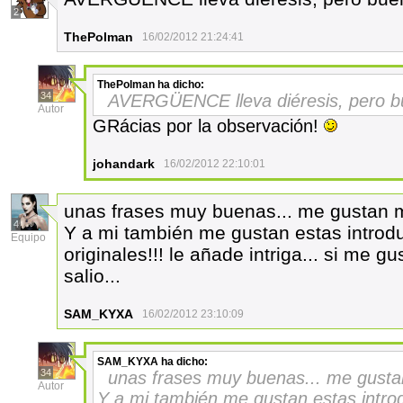
2
ThePolman
16/02/2012 21:24:41
ThePolman
ha dicho:
34
AVERGÜENCE lleva diéresis, pero b
Autor
GRácias por la observación!
johandark
16/02/2012 22:10:01
unas frases muy buenas... me gustan 
4
Y a mi también me gustan estas introdu
Equipo
originales!!! le añade intriga... si me
salio...
SAM_KYXA
16/02/2012 23:10:09
SAM_KYXA
ha dicho:
34
unas frases muy buenas... me gusta
Autor
Y a mi también me gustan estas introd